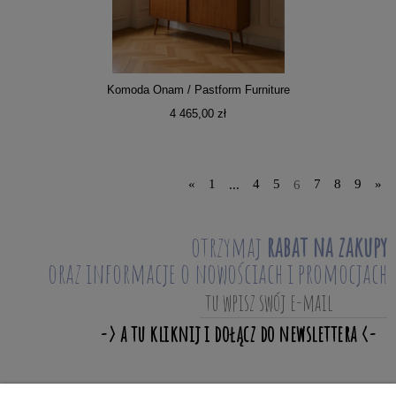
Komoda Onam / Pastform Furniture
4 465,00 zł
«
1
...
4
5
6
7
8
9
»
otrzymaj
rabat na zakupy
oraz informacje o nowościach i promocjach