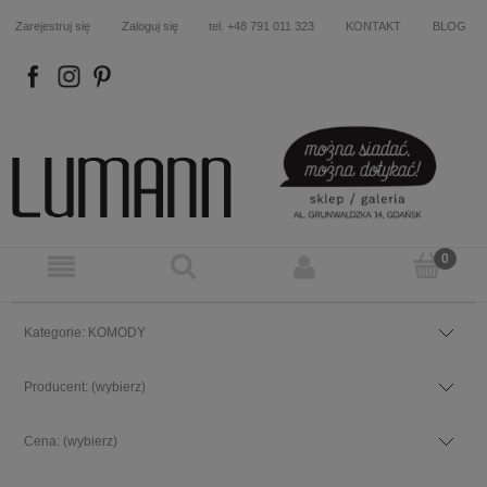
Zarejestruj się
Zaloguj się
tel. +48 791 011 323
KONTAKT
BLOG
FB
IN
P
Kategorie: KOMODY
Producent: (wybierz)
Cena: (wybierz)