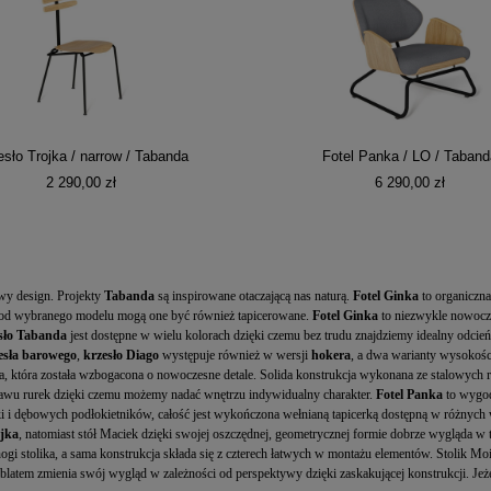
esło Trojka / narrow / Tabanda
Fotel Panka / LO / Taband
2 290,00 zł
6 290,00 zł
wy design. Projekty
Tabanda
są inspirowane otaczającą nas naturą.
Fotel Ginka
to organiczna
ci od wybranego modelu mogą one być również tapicerowane.
Fotel Ginka
to niezwykle nowocze
sło
Tabanda
jest dostępne w wielu kolorach dzięki czemu bez trudu znajdziemy idealny odcie
esła barowego
,
krzesło Diago
występuje również w wersji
hokera
, a dwa warianty wysokośc
ma, która została wzbogacona o nowoczesne detale. Solida konstrukcja wykonana ze stalowych r
stawu rurek dzięki czemu możemy nadać wnętrzu indywidualny charakter.
Fotel Panka
to wygodn
klejki i dębowych podłokietników, całość jest wykończona wełnianą tapicerką dostępną w różnyc
ojka
, natomiast stół Maciek dzięki swojej oszczędnej, geometrycznej formie dobrze wygląda w
nogi stolika, a sama konstrukcja składa się z czterech łatwych w montażu elementów. Stolik M
atem zmienia swój wygląd w zależności od perspektywy dzięki zaskakującej konstrukcji. Jeż