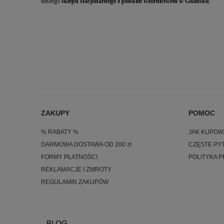
naszego
sklepu stacjonarnego z polskim wzornictwem w Gdańsku
.
ZAKUPY
POMOC
% RABATY %
JAK KUPOW
DARMOWA DOSTAWA OD 200 zł
CZĘSTE PYT
FORMY PŁATNOŚCI
POLITYKA 
REKLAMACJE I ZWROTY
REGULAMIN ZAKUPÓW
BLOG