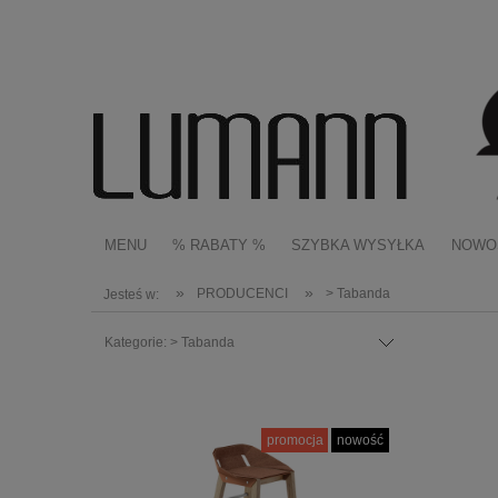
MENU
% RABATY %
SZYBKA WYSYŁKA
NOWO
»
»
PRODUCENCI
> Tabanda
Jesteś w:
Kategorie: > Tabanda
promocja
nowość