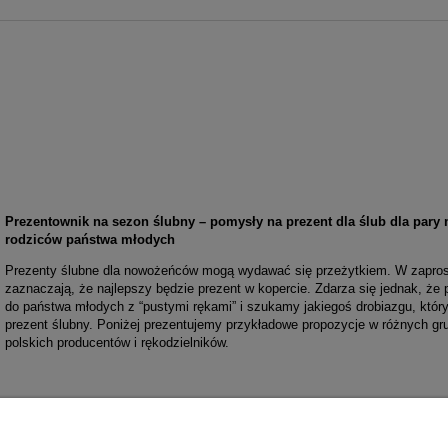
Prezentownik na sezon ślubny – pomysły na prezent dla ślub dla pary m
rodziców państwa młodych
Prezenty ślubne dla nowożeńców mogą wydawać się przeżytkiem. W zapros
zaznaczają, że najlepszy będzie prezent w kopercie. Zdarza się jednak, że
do państwa młodych z “pustymi rękami” i szukamy jakiegoś drobiazgu, któr
prezent ślubny. Poniżej prezentujemy przykładowe propozycje w różnych g
polskich producentów i rękodzielników.