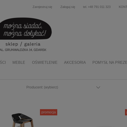
Zarejestruj się
Zaloguj się
tel. +48 791 011 323
KON
ŚCI
MEBLE
OŚWIETLENIE
AKCESORIA
POMYSŁ NA PREZ
Producent: (wybierz)
promocja