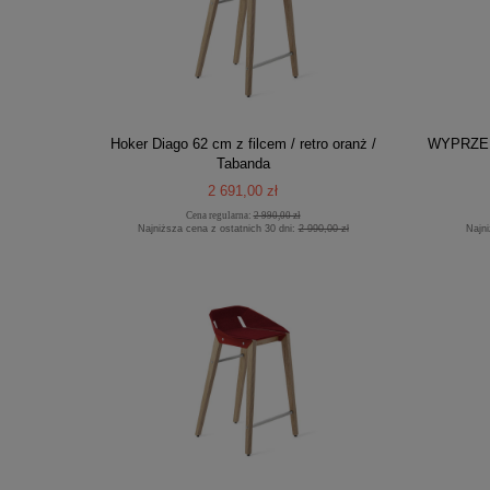
Hoker Diago 62 cm z filcem / retro oranż /
WYPRZED
Tabanda
2 691,00 zł
Cena regularna:
2 990,00 zł
Najniższa cena z ostatnich 30 dni:
2 990,00 zł
Najni