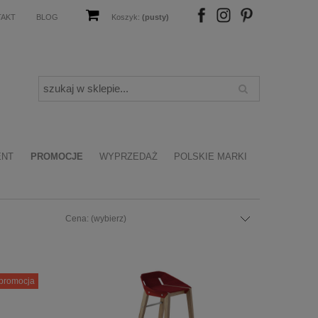
TAKT
BLOG
Koszyk:
(pusty)
FB
IN
P
ENT
PROMOCJE
WYPRZEDAŻ
POLSKIE MARKI
Cena: (wybierz)
promocja