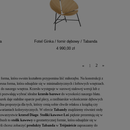
a
Fotel Ginka / fornir dębowy / Tabanda
4 990,00 zł
«
1
2
»
 forma, która swoim kształtem przypomina liść miłorzębu. Na konstrukcji z
sna forma, która odnajdzie się w minimalistycznych i loftowych wnętrzach.
ń do naszego wnętrza. Krzesło występuje w surowej stalowej wersji lub z
i pozwalają wybrać idealne
krzesło barowe
do wysokości naszego blatu.
urek daje stabilne oparcie pod plecy, a rzeźbiarskie wykończenie dębowych
a propozycja dla tych, którzy cenią sobie chwile relaksu z książką czy
h wariantach kolorystycznych. W ofercie
Tabandy
znajdziemy również stoły
 towarzystwie
krzeseł Diago
.
Stoliki kawowe Łoś
pięknie prezentują się w
oibush to
stolik kawowy
o geometrycznej formie, która odnajdzie się w
eli chcesz zobaczyć
produkty Tabanda
w
Trójmieście
zapraszamy do