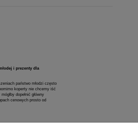
łodej i prezenty dla
zeniach państwo młodzi często
 pomimo koperty nie chcemy iść
y mógłby dopełnić główny
rupach cenowych prosto od