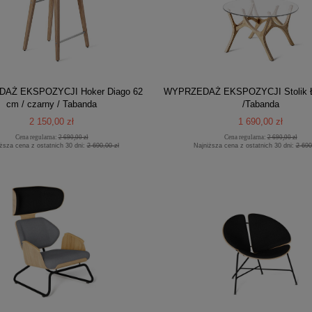
AŻ EKSPOZYCJI Hoker Diago 62
WYPRZEDAŻ EKSPOZYCJI Stolik Ł
cm / czarny / Tabanda
/Tabanda
2 150,00 zł
1 690,00 zł
Cena regularna:
2 690,00 zł
Cena regularna:
2 690,00 zł
ższa cena z ostatnich 30 dni:
2 690,00 zł
Najniższa cena z ostatnich 30 dni:
2 690