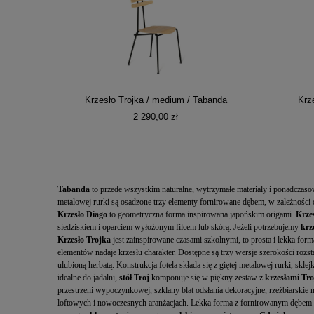
Krzesło Trojka / medium / Tabanda
Krz
2 290,00 zł
Tabanda
to przede wszystkim naturalne, wytrzymałe materiały i ponadczaso
metalowej rurki są osadzone trzy elementy fornirowane dębem, w zależnoś
Krzesło Diago
to geometryczna forma inspirowana japońskim origami.
Krze
siedziskiem i oparciem wyłożonym filcem lub skórą. Jeżeli potrzebujemy
krz
Krzesło Trojka
jest zainspirowane czasami szkolnymi, to prosta i lekka for
elementów nadaje krzesłu charakter. Dostępne są trzy wersje szerokości roz
ulubioną herbatą. Konstrukcja fotela składa się z giętej metalowej rurki, s
idealne do jadalni,
stół Troj
komponuje się w piękny zestaw z
krzesłami Tr
przestrzeni wypoczynkowej, szklany blat odsłania dekoracyjne, rzeźbiarskie 
loftowych i nowoczesnych aranżacjach. Lekka forma z fornirowanym dębem bl