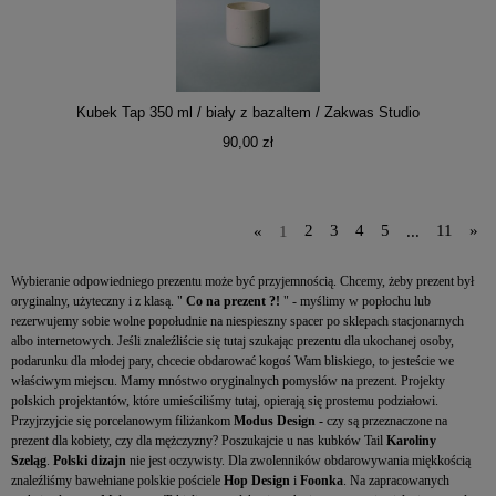
Kubek Tap 350 ml / biały z bazaltem / Zakwas Studio
90,00 zł
«
1
2
3
4
5
...
11
»
Wybieranie odpowiedniego prezentu może być przyjemnością. Chcemy, żeby prezent był
oryginalny, użyteczny i z klasą. "
Co na prezent ?!
" - myślimy w popłochu lub
rezerwujemy sobie wolne popołudnie na niespieszny spacer po sklepach stacjonarnych
albo internetowych. Jeśli znaleźliście się tutaj szukając prezentu dla ukochanej osoby,
podarunku dla młodej pary, chcecie obdarować kogoś Wam bliskiego, to jesteście we
właściwym miejscu. Mamy mnóstwo oryginalnych pomysłów na prezent. Projekty
polskich projektantów, które umieściliśmy tutaj, opierają się prostemu podziałowi.
Przyjrzyjcie się porcelanowym filiżankom
Modus Design -
czy są przeznaczone na
prezent dla kobiety, czy dla mężczyzny? Poszukajcie u nas kubków Tail
Karoliny
Szeląg
.
Polski dizajn
nie jest oczywisty. Dla zwolenników obdarowywania miękkością
znaleźliśmy bawełniane polskie pościele
Hop Design
i
Foonka
. Na zapracowanych