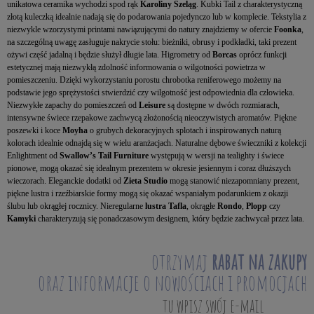
unikatowa ceramika wychodzi spod rąk
Karoliny Szeląg
. Kubki Tail z charakterystyczną
złotą kuleczką idealnie nadają się do podarowania pojedynczo lub w komplecie. Tekstylia z
niezwykle wzorzystymi printami nawiązującymi do natury znajdziemy w ofercie
Foonka
,
na szczególną uwagę zasługuje nakrycie stołu: bieżniki, obrusy i podkładki, taki prezent
ożywi część jadalną i będzie służył długie lata. Higrometry od
Borcas
oprócz funkcji
estetycznej mają niezwykłą zdolność informowania o wilgotności powietrza w
pomieszczeniu. Dzięki wykorzystaniu porostu chrobotka reniferowego możemy na
podstawie jego sprężystości stwierdzić czy wilgotność jest odpowiednia dla człowieka.
Niezwykłe zapachy do pomieszczeń od
Leisure
są dostępne w dwóch rozmiarach,
intensywne świece rzepakowe zachwycą złożonością nieoczywistych aromatów. Piękne
poszewki i koce
Moyha
o grubych dekoracyjnych splotach i inspirowanych naturą
kolorach idealnie odnajdą się w wielu aranżacjach. Naturalne dębowe świeczniki z kolekcji
Enlightment od
Swallow’s Tail
Furniture
występują w wersji na tealighty i świece
pionowe, mogą okazać się idealnym prezentem w okresie jesiennym i coraz dłuższych
wieczorach. Eleganckie dodatki od
Zieta Studio
mogą stanowić niezapomniany prezent,
piękne lustra i rzeźbiarskie formy mogą się okazać wspaniałym podarunkiem z okazji
ślubu lub okrągłej rocznicy. Nieregularne
lustra Tafla
, okrągłe
Rondo
,
Plopp
czy
Kamyki
charakteryzują się ponadczasowym designem, który będzie zachwycał przez lata.
otrzymaj
rabat na zakupy
oraz informacje o nowościach i promocjach