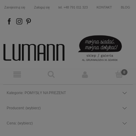
Zarejestruj się
Zaloguj się
tel. +48 791 011 323
KONTAKT
BLOG
FB
IN
P
Kategorie: POMYSŁY NA PREZENT
Producent: (wybierz)
Cena: (wybierz)