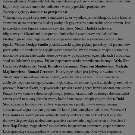
czekają plannery Małgorzaty Tekieli, a na relaksujących się w otoczeniu zieleni - naturalne
higrometry borcas i autorskie, unikatowe wazony polskich projektantów.
Zajrzyjcie głębiej -
dawanie to przyjemność
.
W kategorii
pomysł na prezent
znajdziesz zbiór wyjątkowych drobiazgów, które idealnie
sprawdzą się na prezent dla bliskiej osoby lub gdy chcemy sami zrobić sobie prezent. Jest
tu szeroki wybór figurek, ceramiki czy tekstyliów. Studio
Hadaki
zachwyca
filigranowymi filiżankami do espresso i kubeczkami z serii mazy czy baltica blue.
Idealnym prezentem mogą się okazać wyjątkowe misternie wykończone wazony lub
figurki.
Modus Design Studio
posiada szeroki wybór pięknej porcelany, od pojemników
przez kubki i filiżanki aż do wyjątkowych wazonów. Wśród ceramiki znajdą się również
unikatowe rzeźbiarskie dzieła, które powstają w pojedynczych egzemplarzach i wychodzą
spod rąk lokalnych artystów. Piękne pojedyncze sztuki ceramiki znajdziemy u
Wela Ont
Ceramika Aleksandry Went
,
Kovalska Ceramics
,
Pracowni Shadowland Michała
Majchrowicza
i
Nomad Ceramics
. Każdy egzemplarz jest jedyny w swoim rodzaju.
Znajdziemy tu unikatowe talerze i patery, wazony, miski i czarki. Jest to szansa na
zdobycie niepowtarzalnego prezentu. Piękne ręcznie robione figurki znajdziemy również w
pracowni
Kuźnia Skały
, niepowtarzalne ptaszki skradną serce każdej obdarowanej osoby.
Ptaszki są wykonane z drewna dębowego, jesionu, orzechu lub opalanego drewna dzięki
czemu został uzyskany głęboki czarny kolor. Inne ptaszki znajdziemy w ofercie
Doki
Studio
, czarne lub dębowe rybitwy kojarzące się z polskim wybrzeżem możemy
sprezentować zagranicznym gościom lub kupić jako pamiątkę z nad morza. Poszewki i
koce
Kaaskas
tworzą piękne komplety, kolory wykorzystane w kolekcji tekstyliów
domowych pozwalają na dowolne łączenie z zachowaniem ogólnej estetyki. Pościele i
koce
Hop Design
mogą okazać się idealnym świątecznym prezentem, ciepłe wełniane
koce sprawdzą się szczególnie w okresie jesienno-zimowym. Niezwykle elegancka,