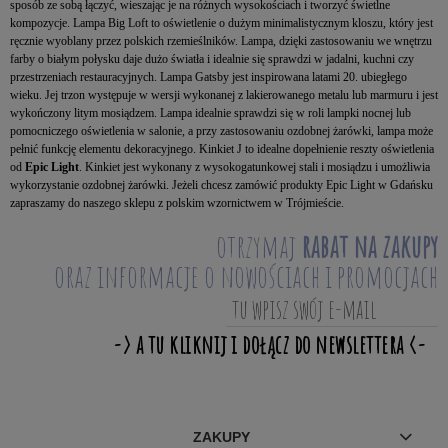
sposób ze sobą łączyć, wieszając je na różnych wysokościach i tworzyć świetlne
kompozycje. Lampa Big Loft to oświetlenie o dużym minimalistycznym kloszu, który jest
ręcznie wyoblany przez polskich rzemieślników. Lampa, dzięki zastosowaniu we wnętrzu
farby o białym połysku daje dużo światła i idealnie się sprawdzi w jadalni, kuchni czy
przestrzeniach restauracyjnych. Lampa Gatsby jest inspirowana latami 20. ubiegłego
wieku. Jej trzon występuje w wersji wykonanej z lakierowanego metalu lub marmuru i jest
wykończony litym mosiądzem. Lampa idealnie sprawdzi się w roli lampki nocnej lub
pomocniczego oświetlenia w salonie, a przy zastosowaniu ozdobnej żarówki, lampa może
pełnić funkcję elementu dekoracyjnego. Kinkiet J to idealne dopełnienie reszty oświetlenia
od
Epic Light
. Kinkiet jest wykonany z wysokogatunkowej stali i mosiądzu i umożliwia
wykorzystanie ozdobnej żarówki. Jeżeli chcesz zamówić produkty Epic Light w Gdańsku
zapraszamy do naszego sklepu z polskim wzornictwem w Trójmieście.
otrzymaj
rabat na zakupy
oraz informacje o nowościach i promocjach
ZAKUPY