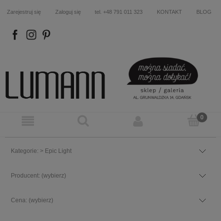
Zarejestruj się
Zaloguj się
tel. +48 791 011 323
KONTAKT
BLOG
FB
IN
P
Kategorie: > Epic Light
Producent: (wybierz)
Cena: (wybierz)