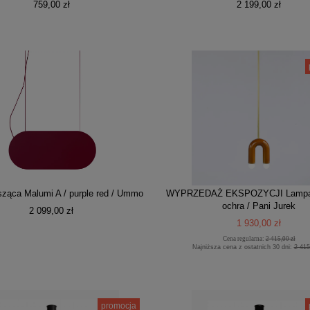
759,00 zł
2 199,00 zł
ząca Malumi A / purple red / Ummo
WYPRZEDAŻ EKSPOZYCJI Lampa 
ochra / Pani Jurek
2 099,00 zł
1 930,00 zł
Cena regularna:
2 415,00 zł
Najniższa cena z ostatnich 30 dni:
2 415
promocja