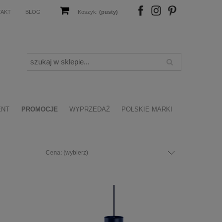
TAKT
BLOG
Koszyk:
(pusty)
FB
IN
P
ENT
PROMOCJE
WYPRZEDAŻ
POLSKIE MARKI
Cena: (wybierz)