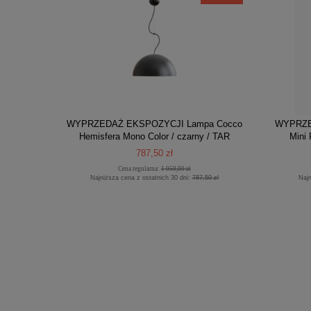
WYPRZEDAŻ EKSPOZYCJI Lampa Cocco
WYPRZE
Hemisfera Mono Color / czarny / TAR
Mini 
787,50 zł
Cena regularna:
1 050,00 zł
Najniższa cena z ostatnich 30 dni:
787,50 zł
Najn