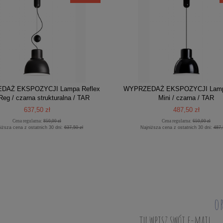
DAŻ EKSPOZYCJI Lampa Reflex
WYPRZEDAŻ EKSPOZYCJI Lampa
Reg / czarna strukturalna / TAR
Mini / czarna / TAR
637,50 zł
487,50 zł
Cena regularna:
850,00 zł
Cena regularna:
650,00 zł
iższa cena z ostatnich 30 dni:
637,50 zł
Najniższa cena z ostatnich 30 dni:
487,
o