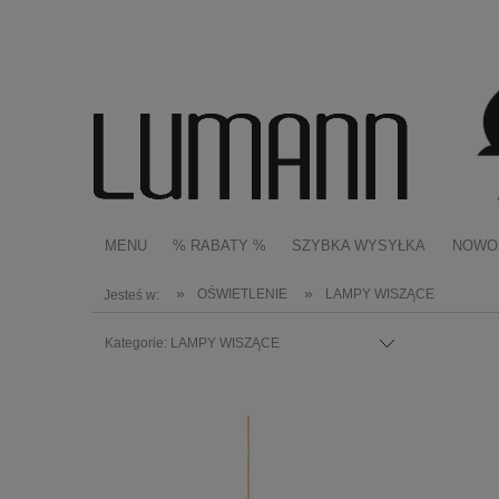
MENU
% RABATY %
SZYBKA WYSYŁKA
NOWO
»
»
OŚWIETLENIE
LAMPY WISZĄCE
Jesteś w:
Kategorie: LAMPY WISZĄCE