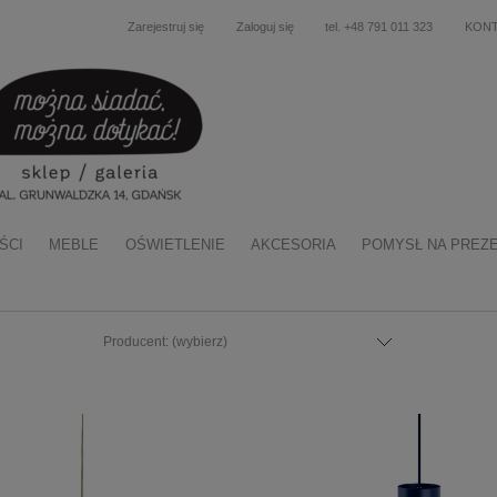
Zarejestruj się
Zaloguj się
tel. +48 791 011 323
KON
ŚCI
MEBLE
OŚWIETLENIE
AKCESORIA
POMYSŁ NA PREZ
Producent: (wybierz)