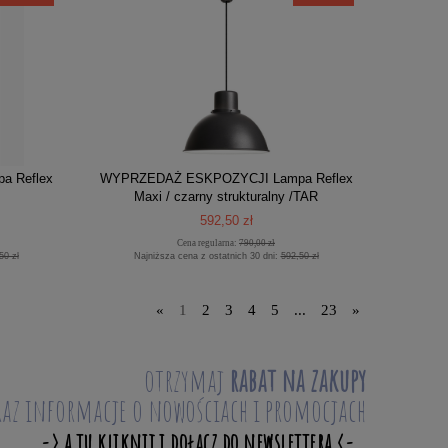
 Reflex
WYPRZEDAŻ ESKPOZYCJI Lampa Reflex
Maxi / czarny strukturalny /TAR
592,50 zł
Cena regularna:
790,00 zł
50 zł
Najniższa cena z ostatnich 30 dni:
592,50 zł
«
1
2
3
4
5
...
23
»
otrzymaj
rabat na zakupy
raz informacje o nowościach i promocjach