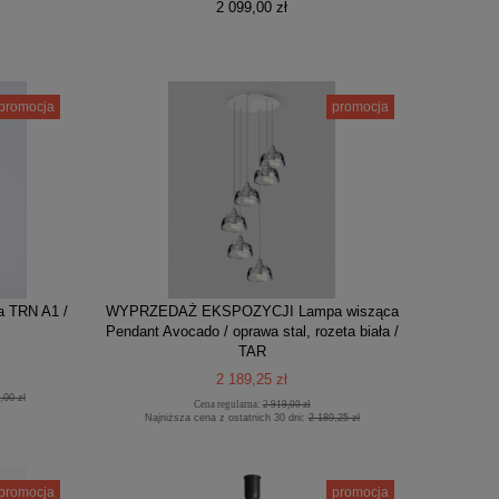
2 099,00 zł
promocja
promocja
TRN A1 /
WYPRZEDAŻ EKSPOZYCJI Lampa wisząca
Pendant Avocado / oprawa stal, rozeta biała /
TAR
2 189,25 zł
,00 zł
Cena regularna:
2 919,00 zł
Najniższa cena z ostatnich 30 dni:
2 189,25 zł
promocja
promocja