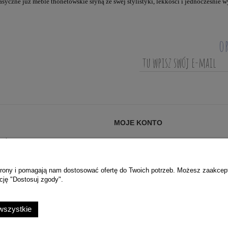
asyczne już meble thonetowskie słyną ze swej stylistyki, lekkości i jednocześnie 
o
MOJE KONTO
AĆ?
LOGOWANIE
ANIA (FAQ)
MOJE ZAMÓWIENIA
PRYWATNOŚCI
PRZECHOWALNIA
 strony i pomagają nam dostosować ofertę do Twoich potrzeb. Możesz zaakcep
cję "Dostosuj zgody".
USTAWIENIA KONTA
wszystkie