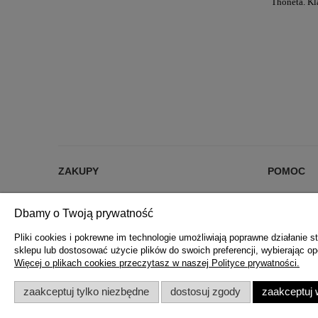
Thoneta. Kl
ZAKUPY
POMOC
% RABATY %
JAK KUPOW
Dbamy o Twoją prywatność
DARMOWA DOSTAWA OD 200 zł
CZĘSTE PYT
FORMY PŁATNOŚCI
POLITYKA 
Pliki cookies i pokrewne im technologie umożliwiają poprawne działanie
sklepu lub dostosować użycie plików do swoich preferencji, wybierając op
REKLAMACJE I ZWROTY
Więcej o plikach cookies przeczytasz w naszej Polityce prywatności.
REGULAMIN ZAKUPÓW
zaakceptuj tylko niezbędne
dostosuj zgody
zaakceptuj 