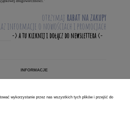
wyjątkowej długowieczności."
otrzymaj
rabat na zakupy
raz informacje o nowościach i promocjach
INFORMACJE
Blog
KONTAKT
O NAS
tować wykorzystanie przez nas wszystkich tych plików i przejść do
WSPÓŁPRACA
POLSKIE MARKI