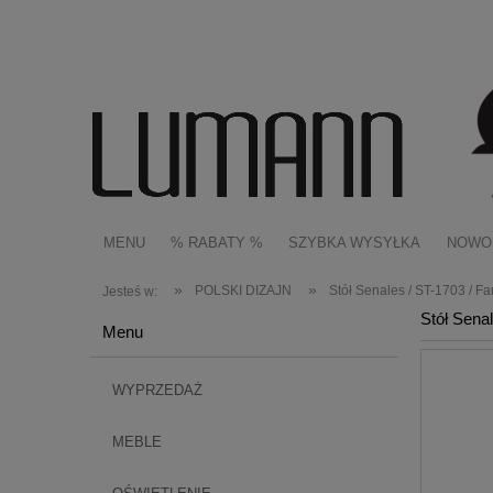
MENU
% RABATY %
SZYBKA WYSYŁKA
NOWO
»
»
POLSKI DIZAJN
Stół Senales / ST-1703 / F
Jesteś w:
Stół Sena
Menu
WYPRZEDAŻ
MEBLE