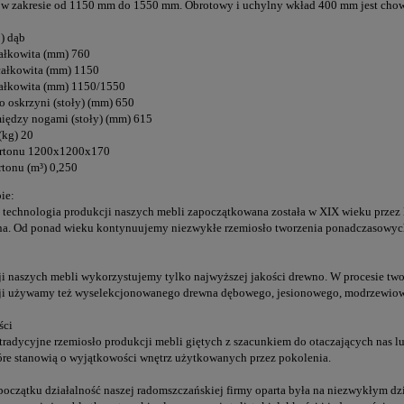
 w zakresie od 1150 mm do 1550 mm. Obrotowy i uchylny wkład 400 mm jest chow
) dąb
ałkowita (mm) 760
całkowita (mm) 1150
całkowita (mm) 1150/1550
 oskrzyni (stoły) (mm) 650
iędzy nogami (stoły) (mm) 615
(kg) 20
rtonu 1200x1200x170
rtonu (m³) 0,250
ie:
technologia produkcji naszych mebli zapoczątkowana została w XIX wieku przez
na. Od ponad wieku kontynuujemy niezwykłe rzemiosło tworzenia ponadczasowych
i naszych mebli wykorzystujemy tylko najwyższej jakości drewno. W procesie two
ji używamy też wyselekcjonowanego drewna dębowego, jesionowego, modrzewiow
ści
radycyjne rzemiosło produkcji mebli giętych z szacunkiem do otaczających nas lu
tóre stanowią o wyjątkowości wnętrz użytkowanych przez pokolenia.
oczątku działalność naszej radomszczańskiej firmy oparta była na niezwykłym dzi