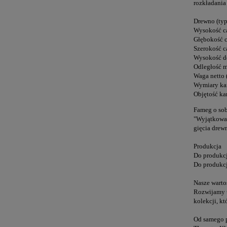
rozkładania
Drewno (typ
Wysokość c
Głębokość 
Szerokość 
Wysokość do
Odległość m
Waga netto 
Wymiary ka
Objętość ka
Fameg o sob
"Wyjątkowa 
gięcia drew
Produkcja
Do produkcj
Do produkc
Nasze warto
Rozwijamy t
kolekcji, k
Od samego p