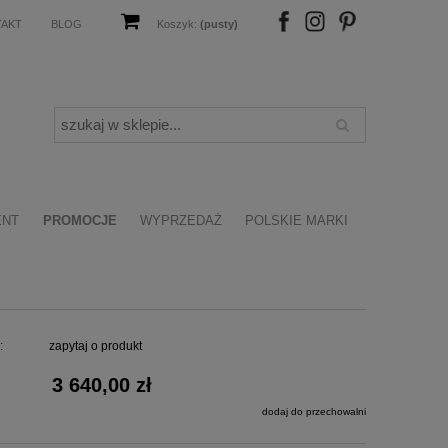
TAKT
BLOG
Koszyk:
(pusty)
FB
IN
P
ENT
PROMOCJE
WYPRZEDAŻ
POLSKIE MARKI
:
zapytaj o produkt
3 640,00 zł
dodaj do przechowalni