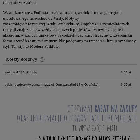
innej niż wszystkie.
Wywodzimy się z Podlasia - malowniczego, wielokulturowego regionu
utytułowanego na wschód od Wisły. Motywy
zaczerpnięte z tamtejszej sztuki, architektury, krajobrazu i rzemieślniczych
tradycji znajdziecie w każdym z naszych projektów. Tworzymy meble i
akcesoria, w których unikatowy, rękodzielniczy sznyt łączymy z rzeźbiarską
formą i współczesnym dizajnem. Nie podążamy za trendami - kreujemy własny
styl. Ten styl to Modern Folklore.
Koszty dostawy
Cena nie zawiera ewentualnych kosztów płatności
kurier
(od 200 zł gratis)
0,00 zł
odbiór osobisty
(w Lumann przy Al. Grunwaldzkiej 14 w Gdańsku)
0,00 zł
otrzymaj
rabat na zakupy
oraz informacje o nowościach i promocjach