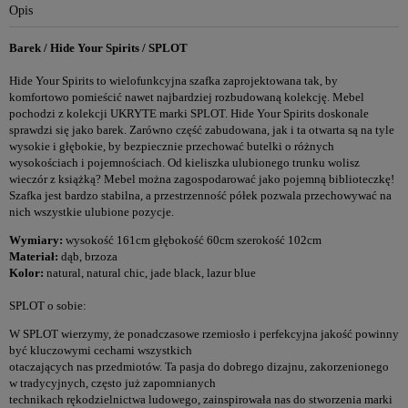
Opis
Barek / Hide Your Spirits / SPLOT
Hide Your Spirits to wielofunkcyjna szafka zaprojektowana tak, by
komfortowo pomieścić nawet najbardziej rozbudowaną kolekcję. Mebel
pochodzi z kolekcji UKRYTE marki SPLOT. Hide Your Spirits doskonale
sprawdzi się jako barek. Zarówno część zabudowana, jak i ta otwarta są na tyle
wysokie i głębokie, by bezpiecznie przechować butelki o różnych
wysokościach i pojemnościach. Od kieliszka ulubionego trunku wolisz
wieczór z książką? Mebel można zagospodarować jako pojemną biblioteczkę!
Szafka jest bardzo stabilna, a przestrzenność półek pozwala przechowywać na
nich wszystkie ulubione pozycje.
Wymiary:
wysokość 161cm głębokość 60cm szerokość 102cm
Materiał:
dąb, brzoza
Kolor:
natural, natural chic, jade black, lazur blue
SPLOT o sobie:
W SPLOT wierzymy, że ponadczasowe rzemiosło i perfekcyjna jakość powinny
być kluczowymi cechami wszystkich
otaczających nas przedmiotów. Ta pasja do dobrego dizajnu, zakorzenionego
w tradycyjnych, często już zapomnianych
technikach rękodzielnictwa ludowego, zainspirowała nas do stworzenia marki