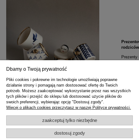
Prezento
rodziców
Prezenty
zaznaczaj
do państw
Dbamy o Twoją prywatność
prezent ś
polskich 
Pliki cookies i pokrewne im technologie umożliwiają poprawne
działanie strony i pomagają nam dostosować ofertę do Twoich
potrzeb. Możesz zaakceptować wykorzystanie przez nas wszystkich
tych plików i przejść do sklepu lub dostosować użycie plików do
swoich preferencji, wybierając opcję "Dostosuj zgody".
Więcej o plikach cookies przeczytasz w naszej Polityce prywatności.
zaakceptuj tylko niezbędne
dostosuj zgody