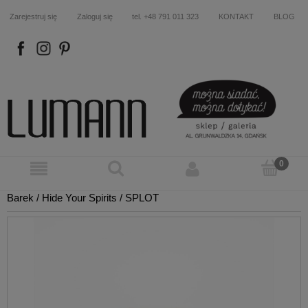
Zarejestruj się
Zaloguj się
tel. +48 791 011 323
KONTAKT
BLOG
FB
IN
P
Barek / Hide Your Spirits / SPLOT