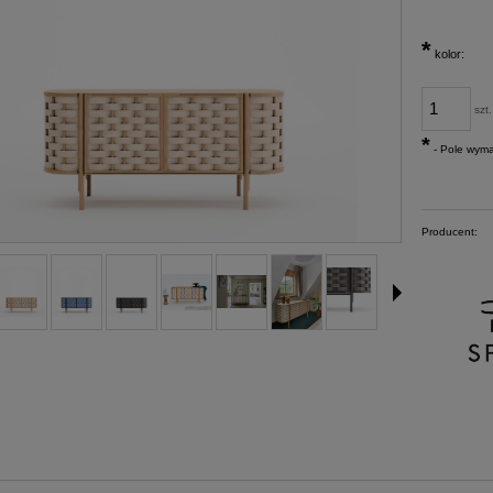
*
kolor:
szt.
*
- Pole wym
Producent: