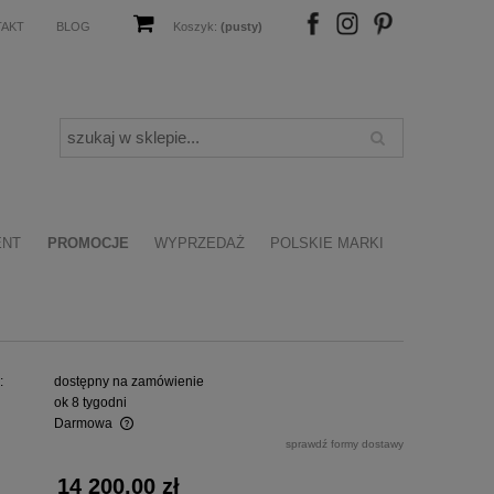
TAKT
BLOG
Koszyk:
(pusty)
FB
IN
P
ENT
PROMOCJE
WYPRZEDAŻ
POLSKIE MARKI
:
dostępny na zamówienie
ok 8 tygodni
Darmowa
sprawdź formy dostawy
alnych kosztów
14 200,00 zł