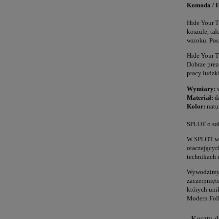
Komoda / H
Hide Your T
koszule, ta
wzroku. Pos
Hide Your T
Dobrze prez
pracy ludzk
Wymiary:
w
Materiał:
dą
Kolor:
natur
SPLOT o so
W SPLOT wie
otaczającyc
technikach 
Wywodzimy s
zaczerpnięte
których uni
Modern Folk
Koszty 