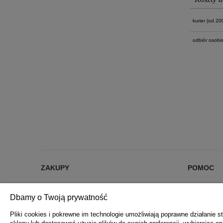
kurier
(od 200 
odbiór osobis
ZAKUPY
POMOC
% RABATY %
JAK KUPOW
Dbamy o Twoją prywatność
DARMOWA DOSTAWA OD 200 zł
CZĘSTE PYT
FORMY PŁATNOŚCI
POLITYKA 
Pliki cookies i pokrewne im technologie umożliwiają poprawne działanie