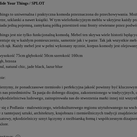
ide Your Things / SPLOT
hings to uniwersalna i praktyczna komoda przeznaczona do przechowywania. Możn
lerze, szklanki a nawet książki. W tym wielofunkcyjnym meblu w ukryjesz każdy pr
iada jedną pojemną, zamykaną półką przestrzeń oraz fronty otwierane przez podwó
hings jest nie tylko funkcjonalną komodą. Mebel ten skrywa wiele historii będąc
entuje się w każdym pomieszczeniu, samotnie jak i w parze. Tak jak wszystkie mebl
ich rąk. Każdy mebel jest w pełni wykonany ręcznie, korpus komody jest olejowany
ysokość 75cm głębokość 50cm szerokość 160cm
b, brzoza
al, natural chic, jade black, lazur blue
bie:
rzymy, że ponadczasowe rzemiosło i perfekcyjna jakość powinny być kluczowym
h nas przedmiotów. Ta pasja do dobrego dizajnu, zakorzenionego w tradycyjnych,
rękodzielnictwa ludowego, zainspirowała nas do stworzenia marki innej niż wszyst
ię z Podlasia - malowniczego, wielokulturowego regionu utytułowanego na wsc
 z tamtejszej sztuki, architektury, krajobrazu i rzemieślniczych tradycji znajdzi
katowy, rękodzielniczy sznyt łączymy z rzeźbiarską formą i współczesnym dizajnem
lore.
dostawy