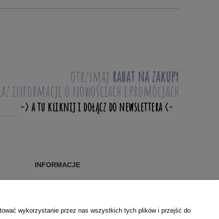
otrzymaj
rabat na zakupy
raz informacje o nowościach i promocjach
INFORMACJE
Blog
KONTAKT
O NAS
tować wykorzystanie przez nas wszystkich tych plików i przejść do