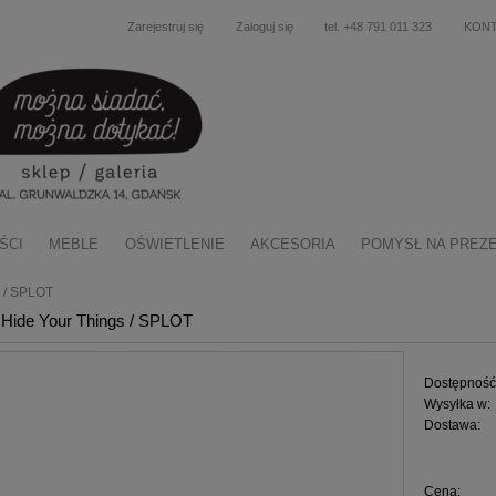
Zarejestruj się
Zaloguj się
tel. +48 791 011 323
KON
ŚCI
MEBLE
OŚWIETLENIE
AKCESORIA
POMYSŁ NA PREZ
s / SPLOT
Hide Your Things / SPLOT
Dostępność
Wysyłka w:
Dostawa:
Cena nie zawiera ewentu
Cena:
płatności