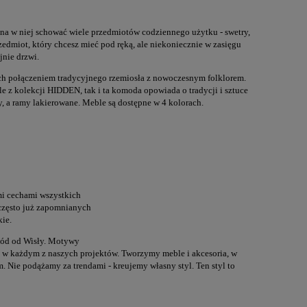
a w niej schować wiele przedmiotów codziennego użytku - swetry,
zedmiot, który chcesz mieć pod ręką, ale niekoniecznie w zasięgu
jnie drzwi.
ych połączeniem tradycyjnego rzemiosła z nowoczesnym folklorem.
e z kolekcji HIDDEN, tak i ta komoda opowiada o tradycji i sztuce
, a ramy lakierowane. Meble są dostępne w 4 kolorach.
i cechami wszystkich
 często już zapomnianych
kie.
hód od Wisły. Motywy
ecie w każdym z naszych projektów. Tworzymy meble i akcesoria, w
. Nie podążamy za trendami - kreujemy własny styl. Ten styl to