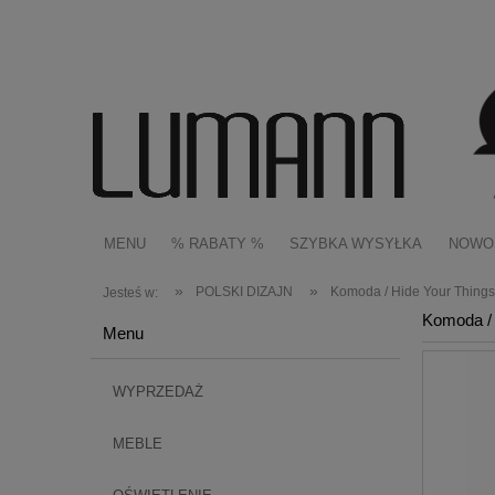
MENU
% RABATY %
SZYBKA WYSYŁKA
NOWO
»
»
POLSKI DIZAJN
Komoda / Hide Your Thing
Jesteś w:
Komoda / 
Menu
WYPRZEDAŻ
MEBLE