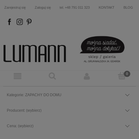
Zarejestruj się
Zaloguj się
tel. +48 791 011 323
KONTAKT
BLOG
FB
IN
P
Kategorie: ZAPACHY DO DOMU
Producent: (wybierz)
Cena: (wybierz)