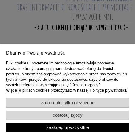
oraz informacje o nowościach i promocjach
Dbamy o Twoją prywatność
ZAKUPY
Pliki cookies i pokrewne im technologie umożliwiają poprawne
działanie strony i pomagają nam dostosować ofertę do Twoich
potrzeb. Możesz zaakceptować wykorzystanie przez nas wszystkich
POMOC
tych plików i przejść do sklepu lub dostosować użycie plików do
swoich preferencji, wybierając opcję "Dostosuj zgody".
Więcej o plikach cookies przeczytasz w naszej Polityce prywatności.
MOJE KONTO
zaakceptuj tylko niezbędne
dostosuj zgody
INFORMACJE
zaakceptuj wszystkie
pokaż pełną wersję strony