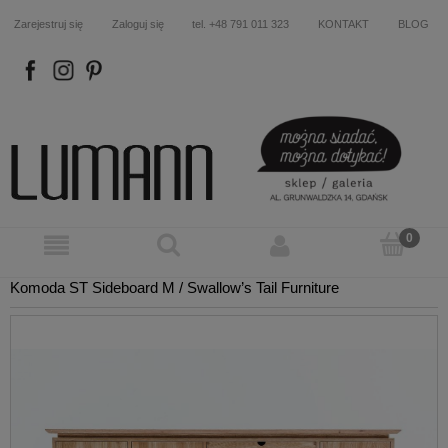
Zarejestruj się
Zaloguj się
tel. +48 791 011 323
KONTAKT
BLOG
FB
IN
P
Komoda ST Sideboard M / Swallow’s Tail Furniture