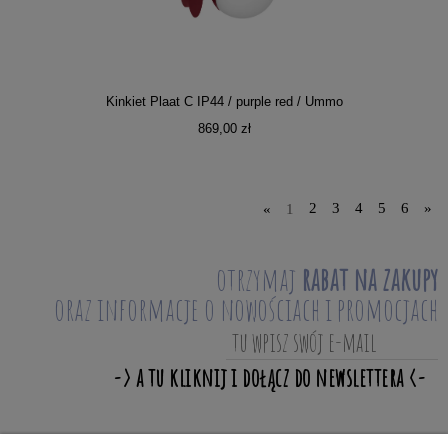
Kinkiet Plaat C IP44 / purple red / Ummo
869,00 zł
«
1
2
3
4
5
6
»
otrzymaj
rabat na zakupy
oraz informacje o nowościach i promocjach