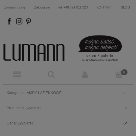
Zarejestruj się
Zaloguj się
tel. +48 791 011 323
KONTAKT
BLOG
FB
IN
P
Kategorie: LAMPY ŁAZIENKOWE
Producent: (wybierz)
Cena: (wybierz)