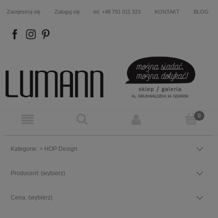
Zarejestruj się
Zaloguj się
tel. +48 791 011 323
KONTAKT
BLOG
FB
IN
P
Kategorie: > HOP Design
Producent: (wybierz)
Cena: (wybierz)