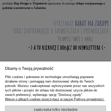
produkty
Hop Design w Trójmieście
zapraszamy do naszego
sklepu stacjonarnego z
polskim wzornictwem w Gdańsku
.
otrzymaj
rabat na zakupy
oraz informacje o nowościach i promocjach
Dbamy o Twoją prywatność
ZAKUPY
Pliki cookies i pokrewne im technologie umożliwiają poprawne
działanie strony i pomagają nam dostosować ofertę do Twoich
potrzeb. Możesz zaakceptować wykorzystanie przez nas wszystkich
POMOC
tych plików i przejść do sklepu lub dostosować użycie plików do
swoich preferencji, wybierając opcję "Dostosuj zgody".
Więcej o plikach cookies przeczytasz w naszej Polityce prywatności.
MOJE KONTO
zaakceptuj tylko niezbędne