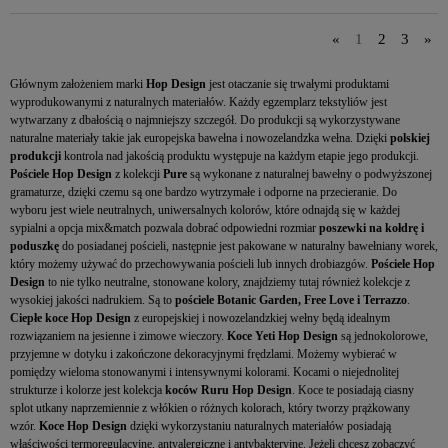
«
1
2
3
»
Głównym założeniem marki
Hop Design
jest otaczanie się trwałymi produktami
wyprodukowanymi z naturalnych materiałów. Każdy egzemplarz tekstyliów jest
wytwarzany z dbałością o najmniejszy szczegół. Do produkcji są wykorzystywane
naturalne materiały takie jak europejska bawełna i nowozelandzka wełna. Dzięki
polskiej
produkcji
kontrola nad jakością produktu występuje na każdym etapie jego produkcji.
Pościele Hop Design
z kolekcji
Pure
są wykonane z naturalnej bawełny o podwyższonej
gramaturze, dzięki czemu są one bardzo wytrzymałe i odporne na przecieranie. Do
wyboru jest wiele neutralnych, uniwersalnych kolorów, które odnajdą się w każdej
sypialni a opcja mix&match pozwala dobrać odpowiedni rozmiar
poszewki na kołdrę i
poduszkę
do posiadanej pościeli, następnie jest pakowane w naturalny bawełniany worek,
który możemy używać do przechowywania pościeli lub innych drobiazgów.
Pościele Hop
Design
to nie tylko neutralne, stonowane kolory, znajdziemy tutaj również kolekcje z
wysokiej jakości nadrukiem. Są to
pościele Botanic Garden, Free Love i Terrazzo
.
Ciepłe koce
Hop Design
z europejskiej i nowozelandzkiej wełny będą idealnym
rozwiązaniem na jesienne i zimowe wieczory.
Koce Yeti
Hop Design
są jednokolorowe,
przyjemne w dotyku i zakończone dekoracyjnymi frędzlami. Możemy wybierać w
pomiędzy wieloma stonowanymi i intensywnymi kolorami. Kocami o niejednolitej
strukturze i kolorze jest kolekcja
koców Ruru Hop Design
. Koce te posiadają ciasny
splot utkany naprzemiennie z włókien o różnych kolorach, który tworzy prążkowany
wzór.
Koce Hop Design
dzięki wykorzystaniu naturalnych materiałów posiadają
właściwości termoregulacyjne, antyalergiczne i antybakteryjne. Jeżeli chcesz zobaczyć