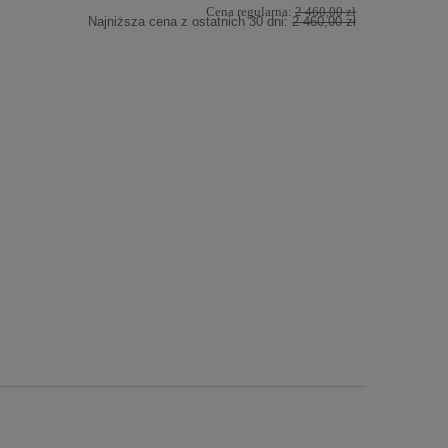
Cena regularna:
2 460,00 zł
Najniższa cena z ostatnich 30 dni:
2 460,00 zł