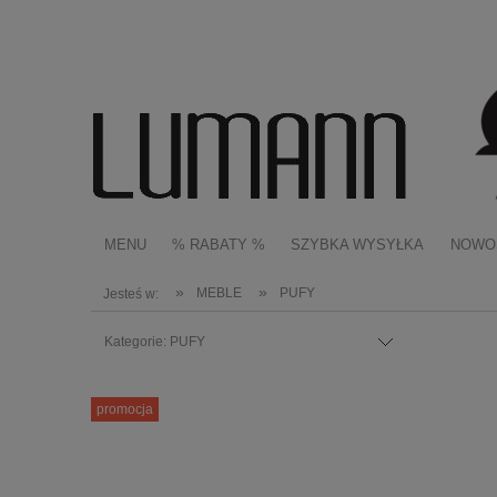
MENU
% RABATY %
SZYBKA WYSYŁKA
NOWO
»
»
MEBLE
PUFY
Jesteś w:
Kategorie: PUFY
promocja