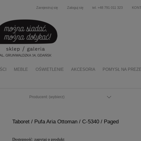
Zarejestruj się
Zaloguj się
tel. +48 791 011 323
KON
ŚCI
MEBLE
OŚWIETLENIE
AKCESORIA
POMYSŁ NA PREZ
Producent: (wybierz)
Taboret / Pufa Aria Ottoman / C-5340 / Paged
Dostępność:
zapytaj o produkt