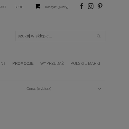
TAKT
BLOG
Koszyk:
(pusty)
FB
IN
P
ENT
PROMOCJE
WYPRZEDAŻ
POLSKIE MARKI
Cena: (wybierz)