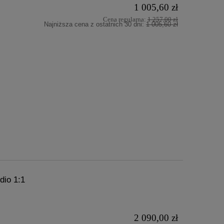
1 005,60 zł
Cena regularna:
1 257,00 zł
Najniższa cena z ostatnich 30 dni:
1 005,60 zł
io 1:1
2 090,00 zł