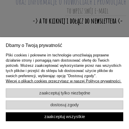
oraz informacje o nowościach i promocjach
Dbamy o Twoją prywatność
ZAKUPY
Pliki cookies i pokrewne im technologie umożliwiają poprawne
działanie strony i pomagają nam dostosować ofertę do Twoich
potrzeb. Możesz zaakceptować wykorzystanie przez nas wszystkich
POMOC
tych plików i przejść do sklepu lub dostosować użycie plików do
swoich preferencji, wybierając opcję "Dostosuj zgody".
Więcej o plikach cookies przeczytasz w naszej Polityce prywatności.
MOJE KONTO
zaakceptuj tylko niezbędne
dostosuj zgody
INFORMACJE
zaakceptuj wszystkie
pokaż pełną wersję strony