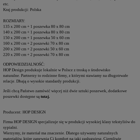
etc.
Kraj produkcji: Polska
ROZMIARY:
135 x 200 cm + 1 poszewka 80 x 80 cm
140 x 200 cm + 1 poszewka 80 x 80 cm
150 x 200 cm + 1 poszewka 50 x 60 cm
160 x 200 cm + 2 poszewki 70 x 80 cm
200 x 200 cm + 2 poszewki 50 x 60 cm
220 x 200 cm + 2 poszewki 70 x 80 cm
ODPOWIEDZIALNOŚĆ:
HOP Design produkuje lokalnie w Polsce z troską o środowisko
naturalne. Partnerzy to rodzinne firmy, z którymi stawiamy na długotrwałe
relacje. Dbają o wysokie standardy produkcji.
Jeśli chcą Państwo zamówić więcej niż dwie sztuki poszewek, dodatkowe
poszewki dostępne są
tutaj
.
Producent: HOP DESIGN
Firma HOP DESIGN specjalizuje się w produkcji wysokiej klasy tekstyliów do
sypialni.
Wierzymy, że materiał ma znaczenie. Dlatego używamy naturalnych
materiałów, które zapewnią Ci komfort na jaki zasługujesz. Cierpliwie