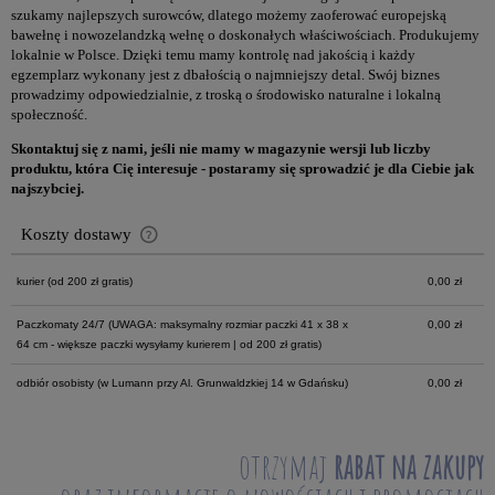
szukamy najlepszych surowców, dlatego możemy zaoferować europejską
bawełnę i nowozelandzką wełnę o doskonałych właściwościach. Produkujemy
lokalnie w Polsce. Dzięki temu mamy kontrolę nad jakością i każdy
egzemplarz wykonany jest z dbałością o najmniejszy detal. Swój biznes
prowadzimy odpowiedzialnie, z troską o środowisko naturalne i lokalną
społeczność.
Skontaktuj się z nami, jeśli nie mamy w magazynie wersji lub liczby
produktu, która Cię interesuje - postaramy się sprowadzić je dla Ciebie jak
najszybciej.
Koszty dostawy
Cena nie zawiera ewentualnych kosztów płatności
kurier
(od 200 zł gratis)
0,00 zł
Paczkomaty 24/7
(UWAGA: maksymalny rozmiar paczki 41 x 38 x
0,00 zł
64 cm - większe paczki wysyłamy kurierem | od 200 zł gratis)
odbiór osobisty
(w Lumann przy Al. Grunwaldzkiej 14 w Gdańsku)
0,00 zł
otrzymaj
rabat na zakupy