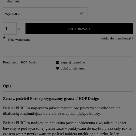
*
Rozmiar:
do koszyka
szt.
*
dodaj do przechowalni
- Pole wymagane
Producent:
HOP Design
zapytaj o produkt
poleć znajomemu
Opis
Zestaw pościeli Pure / przygaszony granat / HOP Design
Pościel PURE to najwyższa jakość materiałów, precyzyjne wykonanie z
dbałością o najmniejsze detale oraz nieprzemijające kolory.
Pościel PURE to tradycyjna naturalna pościel płócienna z wysokiej jakości
bawełny o podwyższonej gramaturze – praktyczna do użytku przez cały rok. Z
czasem wraz z użytkowaniem pościel nabiera miękkiego puszku, który