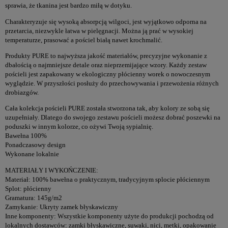
sprawia, że tkanina jest bardzo miłą w dotyku.
Charakteryzuje się wysoką absorpcją wilgoci, jest wyjątkowo odporna na
przetarcia, niezwykle łatwa w pielęgnacji. Można ją prać w wysokiej
temperaturze, prasować a pościel białą nawet krochmalić.
Produkty PURE to najwyższa jakość materiałów, precyzyjne wykonanie z
dbałością o najmniejsze detale oraz nieprzemijające wzory. Każdy zestaw
pościeli jest zapakowany w ekologiczny płócienny worek o nowoczesnym
wyglądzie. W przyszłości posłuży do przechowywania i przewożenia różnych
drobiazgów.
Cała kolekcja pościeli PURE została stworzona tak, aby kolory ze sobą się
uzupełniały. Dlatego do swojego zestawu pościeli możesz dobrać poszewki na
poduszki w innym kolorze, co ożywi Twoją sypialnię.
Bawełna 100%
Ponadczasowy design
Wykonane lokalnie
MATERIAŁY I WYKOŃCZENIE:
Materiał: 100% bawełna o praktycznym, tradycyjnym splocie płóciennym
Splot: płócienny
Gramatura: 145g/m2
Zamykanie: Ukryty zamek błyskawiczny
Inne komponenty: Wszystkie komponenty użyte do produkcji pochodzą od
lokalnych dostawców: zamki błyskawiczne, suwaki, nici, metki, opakowanie