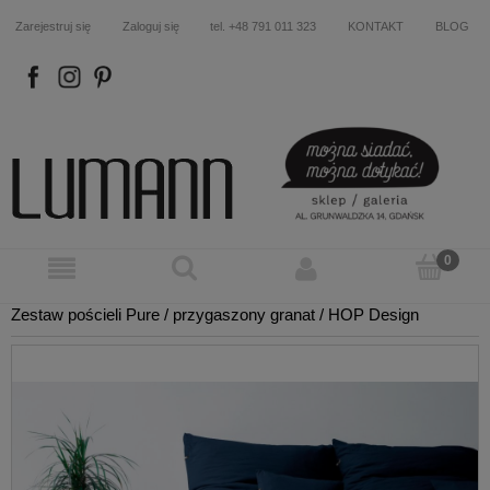
Zarejestruj się
Zaloguj się
tel. +48 791 011 323
KONTAKT
BLOG
FB
IN
P
Zestaw pościeli Pure / przygaszony granat / HOP Design