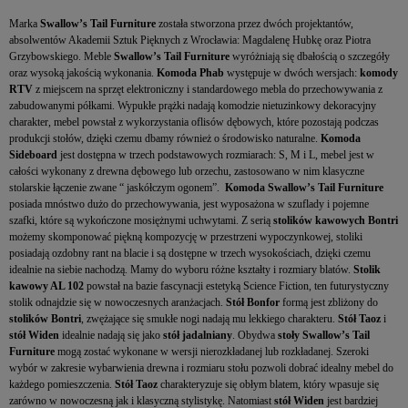
Marka
Swallow’s Tail Furniture
została stworzona przez dwóch projektantów,
absolwentów Akademii Sztuk Pięknych z Wrocławia: Magdalenę Hubkę oraz Piotra
Grzybowskiego. Meble
Swallow’s Tail Furniture
wyróżniają się dbałością o szczegóły
oraz wysoką jakością wykonania.
Komoda Phab
występuje w dwóch wersjach:
komody
RTV
z miejscem na sprzęt elektroniczny i standardowego mebla do przechowywania z
zabudowanymi półkami. Wypukłe prążki nadają komodzie nietuzinkowy dekoracyjny
charakter, mebel powstał z wykorzystania oflisów dębowych, które pozostają podczas
produkcji stołów, dzięki czemu dbamy również o środowisko naturalne.
Komoda
Sideboard
jest dostępna w trzech podstawowych rozmiarach: S, M i L, mebel jest w
całości wykonany z drewna dębowego lub orzechu, zastosowano w nim klasyczne
stolarskie łączenie zwane “ jaskółczym ogonem”.
Komoda Swallow’s Tail Furniture
posiada mnóstwo dużo do przechowywania, jest wyposażona w szuflady i pojemne
szafki, które są wykończone mosiężnymi uchwytami. Z serią
stolików kawowych Bontri
możemy skomponować piękną kompozycję w przestrzeni wypoczynkowej, stoliki
posiadają ozdobny rant na blacie i są dostępne w trzech wysokościach, dzięki czemu
idealnie na siebie nachodzą. Mamy do wyboru różne kształty i rozmiary blatów.
Stolik
kawowy AL 102
powstał na bazie fascynacji estetyką Science Fiction, ten futurystyczny
stolik odnajdzie się w nowoczesnych aranżacjach.
Stół Bonfor
formą jest zbliżony do
stolików Bontri
, zwężające się smukłe nogi nadają mu lekkiego charakteru.
Stół Taoz
i
stół Widen
idealnie nadają się jako
stół jadalniany
. Obydwa
stoły Swallow’s Tail
Furniture
mogą zostać wykonane w wersji nierozkładanej lub rozkładanej. Szeroki
wybór w zakresie wybarwienia drewna i rozmiaru stołu pozwoli dobrać idealny mebel do
każdego pomieszczenia.
Stół Taoz
charakteryzuje się obłym blatem, który wpasuje się
zarówno w nowoczesną jak i klasyczną stylistykę. Natomiast
stół Widen
jest bardziej