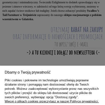
geometryczny i minimalistyczny. Świeczniki Enlightment to dodatek sprawdzający się w
jesienne i zimowe wieczory, w zależności od tego którą wersję wybierzemy, możemy w
nich zapalać świece stożkowe lub tealighty. Jeżeli chcesz zobaczyć produkty
Swallow’s
Tail Furniture w Trójmieście
zapraszamy do naszego
sklepu stacjonarnego z polskim
wzornictwem w Gdańsku.
otrzymaj
rabat na zakupy
oraz informacje o nowościach i promocjach
Dbamy o Twoją prywatność
ZAKUPY
Pliki cookies i pokrewne im technologie umożliwiają poprawne
działanie strony i pomagają nam dostosować ofertę do Twoich
potrzeb. Możesz zaakceptować wykorzystanie przez nas wszystkich
POMOC
tych plików i przejść do sklepu lub dostosować użycie plików do
swoich preferencji, wybierając opcję "Dostosuj zgody".
Więcej o plikach cookies przeczytasz w naszej Polityce prywatności.