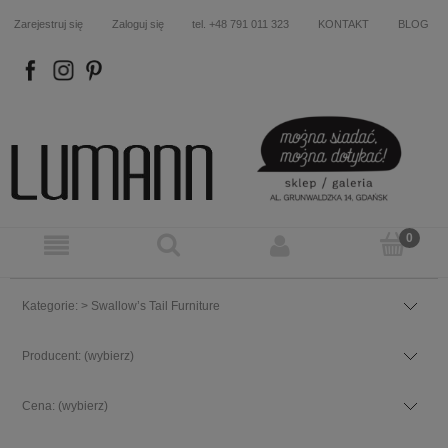
Zarejestruj się
Zaloguj się
tel. +48 791 011 323
KONTAKT
BLOG
FB
IN
P
Kategorie: > Swallow’s Tail Furniture
Producent: (wybierz)
Cena: (wybierz)