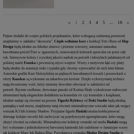
«
1
2
3
4
5
...
18
»
Piękne dodatki do wnętrz polskich projektantów, które wzbogacą codzienną przestrzeń
znajdziemy w zakładce “akcesoria”.
Ciepłe wełniane koce
z kolekcji Yeti i Ruru od
Hop
Design
będą idealne na chłodne zimowe i jesienne wieczory, natomiast naturalna
bawełniana pościel Pure w zgaszonych, stonowanych kolorach sprawdza sie przez cały
rok. Intensywne kolory i wysokiej jakości nadruk na pościeli i tekstyliach jadalnianych od
polskiej marki
Foonka
z pewnością ożywi wnętrze. Wzory z motywem łąki czy plaży
będą idealne do aranżacji stołu i sypialni gdy chcemy wprowadzić do nich letni klimat.
Autorskie grafiki Kasi Skórzyńskiej na pięknych bawełnianych kocach i poszewkach z
oferty
Kaaskas
są wykonane na żakardowym krośnie. Dzięki wykorzystanej technice
mają dwustronny wzór, który możemy dowolnie odwracać w zależności od
potrzeb. Ręcznie rzeźbione, drewniane ptaszki od Kuźnia Skały wykończone stalowymi
elementami będą eleganckim dodatkiem na komodzie rtv czy komodzie z książkami,
idealnie nadaje się również na prezent.
Figurki Rybitwy
od
Doki Studio
będą idealną
pamiątką z nad morza, znajdziemy tutaj również minimalistyczne wieszaki takie jak stojący
wieszak K3 lub ścienny Shadow. Przyjazne figurki
Hadaki
można kolekcjonować
zbierając kolejne stworki lub zachwycać się pojedynczymi egzemplarzami, które mogą
służyć również za solniczki. Minimalistyczne kolekcje ceramiki od studia
Hadaki
mogą
być wykonane z jednokolorowej barwionej kamionki lub ozdobione w fantazyjne wzory
jak kolekcje Mazy lub Baltica Blue. Porcelanowa ceramika
Modus Design Studio
to