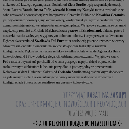
unikatowość każdego egzemplarza. Dodatki od
Zieta Studio
będą wspaniałą dekoracją
ścian.
Lustra Rondo
,
lustra Tafle
,
wieszaki Kamm
czy
Kamyki
można swobodnie ze
sobą zestawiać i tworzyć większe kompozycje. Ceramika Bubble od
Kovalska Ceramics
jest wykonana z beżowej gliny kamionkowej, każdy obiekt jest ręcznie rzeźbiony dzięki
czemu powstają unikatowe, niepowtarzalne egzemplarze. Wyjątkowe egzemplarze ceramiki
znajdziemy również u Michała Majchrowicza z
pracowni Shadowland
. Talerze, patery i
miseczki matcha zachwycą wyjątkowym doborem kolorów i artystycznym szkliwieniem.
Dębowe świeczniki od
Swallow’s Tail Furniture
rozświetlą jesienne i zimowe wieczory.
Możemy znaleźć tutaj świeczniki na świece stojące oraz tealighty w różnych
konfiguracjach. Piękne romantyczne refleksy świetlne odbite w szkle
Agnieszki Bar
z
kolekcji Ground i Flow dodadzą elegancji każdemu pomieszczeniu. Wyjątkowe czarki
Fobe
można trzymać tuż po chwili od wlania gorącego napoju, dzięki odpowiednio
rozlokowanym żłobieniom kubek nie parzy dłoni i jest wygodny w przenoszeniu.
Kolorowe szklani Ulubione i Solaris od
Gwiazda Studio
mogą być pięknym dodatkiem
na jadalnianym stole. Piękne intensywne barwy możemy zestawiać w dowolnych
konfiguracjach i tworzyć personalizowane zestawy kolorystyczne.
otrzymaj
rabat na zakupy
oraz informacje o nowościach i promocjach