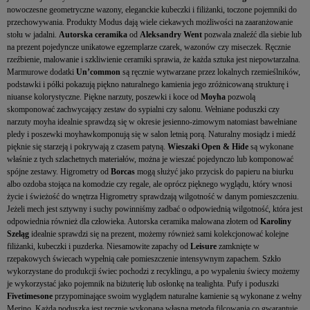
nowoczesne geometryczne wazony, eleganckie kubeczki i filiżanki, toczone pojemniki do
przechowywania. Produkty Modus dają wiele ciekawych możliwości na zaaranżowanie
stołu w jadalni.
Autorska ceramika
od
Aleksandry Went
pozwala znaleźć dla siebie lub
na prezent pojedyncze unikatowe egzemplarze czarek, wazonów czy miseczek. Ręcznie
rzeźbienie, malowanie i szkliwienie ceramiki sprawia, że każda sztuka jest niepowtarzalna.
Marmurowe dodatki
Un’common
są ręcznie wytwarzane przez lokalnych rzemieślników,
podstawki i półki pokazują piękno naturalnego kamienia jego zróżnicowaną strukturę i
niuanse kolorystyczne. Piękne narzuty, poszewki i koce od
Moyha
pozwolą
skomponować zachwycający zestaw do sypialni czy salonu. Wełniane poduszki czy
narzuty moyha idealnie sprawdzą się w okresie jesienno-zimowym natomiast bawełniane
pledy i poszewki moyhawkomponują się w salon letnią porą. Naturalny mosiądz i miedź
pięknie się starzeją i pokrywają z czasem patyną.
Wieszaki Open & Hide
są wykonane
właśnie z tych szlachetnych materiałów, można je wieszać pojedynczo lub komponować
spójne zestawy. Higrometry od
Borcas
mogą służyć jako przycisk do papieru na biurku
albo ozdoba stojąca na komodzie czy regale, ale oprócz pięknego wyglądu, który wnosi
życie i świeżość do wnętrza Higrometry sprawdzają wilgotność w danym pomieszczeniu.
Jeżeli mech jest sztywny i suchy powinniśmy zadbać o odpowiednią wilgotność, która jest
odpowiednia również dla człowieka. Autorska ceramika malowana złotem od
Karoliny
Szeląg
idealnie sprawdzi się na prezent, możemy również sami kolekcjonować kolejne
filiżanki, kubeczki i puzderka. Niesamowite zapachy od
Leisure
zamknięte w
rzepakowych świecach wypełnią całe pomieszczenie intensywnym zapachem. Szkło
wykorzystane do produkcji świec pochodzi z recyklingu, a po wypaleniu świecy możemy
je wykorzystać jako pojemnik na biżuterię lub osłonkę na tealighta. Pufy i poduszki
Fivetimesone
przypominające swoim wyglądem naturalne kamienie są wykonane z wełny
Merino. Każda poduszka jest ręcznie wykonana własną metodą filcowania co gwarantuje