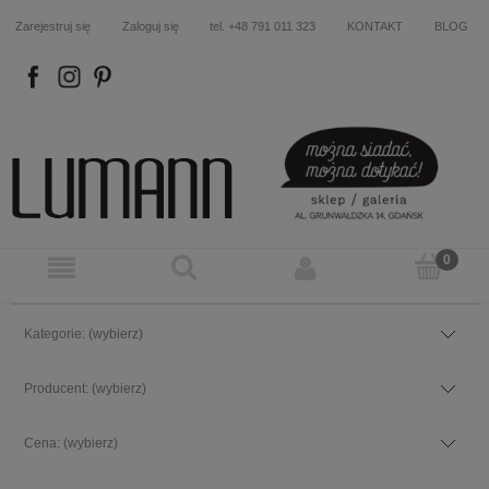
Zarejestruj się
Zaloguj się
tel. +48 791 011 323
KONTAKT
BLOG
FB
IN
P
Kategorie: (wybierz)
Producent: (wybierz)
Cena: (wybierz)