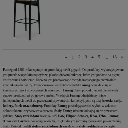
«
1
2
3
4
5
...
13
»
Fameg
od 1881 roku zajmuje się produkcją mebli giętych. Do produkcji wykorzystywane
jest przede wszystkim najwyższej jakości drewno bukowe, które jest podatne na gięcie,
szlifowanie i barwienie. Drewno jest przetwarzane metodą tradycyjnego rzemiosła z
szacunkiem do natury. Ponadczasowe wzornictwo
mebli Fameg
odnajdzie się w
klasycznych jak i nowoczesnych wnętrzach.
Fameg
dba o produkt już od pierwszych
etapów produkcji aż po gotowy mebel. W ofercie
Fameg
odnajdziemy wiele
funkcjonalnych mebli do przestrzeni prywatnych i komercyjnych, są tutaj
krzesła, stoły,
hokery, fotele oraz taborety.
Produkty
Fameg
posiadają szeroki wybór w zakresie
doboru tkanin i wybarwienia drewna.
Stoły Fameg
idealnie odnajdą się w przestrzeni
jadalnej.
Stoły rozkładane
takie jak stół
Ilow, Ellipse, Senales, Riva, Teba, Lennox,
Arcos
czy
Carmen
posiadają wkładki, dzięki którym możemy zwiększyć powierzchnię
blatu. Pośród modeli
stołów rozkładanych
znajdziemy
stoły rozkładane okrągłe,