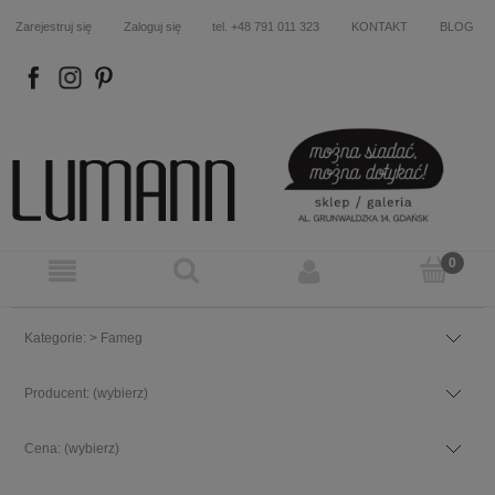
Zarejestruj się
Zaloguj się
tel. +48 791 011 323
KONTAKT
BLOG
FB
IN
P
Kategorie: > Fameg
Producent: (wybierz)
Cena: (wybierz)