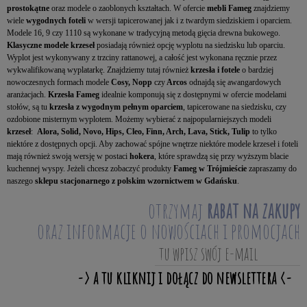
prostokątne
oraz modele o zaoblonych kształtach. W ofercie
mebli Fameg
znajdziemy
wiele
wygodnych foteli
w wersji tapicerowanej jak i z twardym siedziskiem i oparciem.
Modele 16, 9 czy 1110 są wykonane w tradycyjną metodą gięcia drewna bukowego.
Klasyczne modele krzeseł
posiadają również opcję wyplotu na siedzisku lub oparciu.
Wyplot jest wykonywany z trzciny rattanowej, a całość jest wykonana ręcznie przez
wykwalifikowaną wyplatarkę. Znajdziemy tutaj również
krzesła i fotele
o bardziej
nowoczesnych formach modele
Cosy, Nopp
czy
Arcos
odnajdą się awangardowych
aranżacjach.
Krzesła Fameg
idealnie komponują się z dostępnymi w ofercie modelami
stołów, są tu
krzesła z wygodnym pełnym oparciem
, tapicerowane na siedzisku, czy
ozdobione misternym wyplotem. Możemy wybierać z najpopularniejszych modeli
krzeseł
:
Alora, Solid, Novo, Hips, Cleo, Finn, Arch, Lava, Stick, Tulip
to tylko
niektóre z dostępnych opcji. Aby zachować spójne wnętrze niektóre modele krzeseł i foteli
mają również swoją wersję w postaci
hokera
, które sprawdzą się przy wyższym blacie
kuchennej wyspy. Jeżeli chcesz zobaczyć produkty
Fameg w Trójmieście
zapraszamy do
naszego
sklepu stacjonarnego z polskim wzornictwem w Gdańsku
.
otrzymaj
rabat na zakupy
oraz informacje o nowościach i promocjach