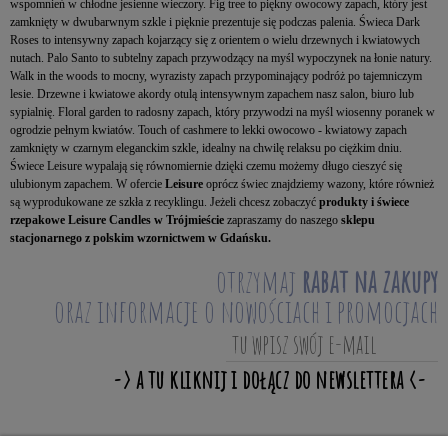
wspomnień w chłodne jesienne wieczory. Fig tree to piękny owocowy zapach, który jest
zamknięty w dwubarwnym szkle i pięknie prezentuje się podczas palenia. Świeca Dark
Roses to intensywny zapach kojarzący się z orientem o wielu drzewnych i kwiatowych
nutach. Palo Santo to subtelny zapach przywodzący na myśl wypoczynek na łonie natury.
Walk in the woods to mocny, wyrazisty zapach przypominający podróż po tajemniczym
lesie. Drzewne i kwiatowe akordy otulą intensywnym zapachem nasz salon, biuro lub
sypialnię. Floral garden to radosny zapach, który przywodzi na myśl wiosenny poranek w
ogrodzie pełnym kwiatów. Touch of cashmere to lekki owocowo - kwiatowy zapach
zamknięty w czarnym eleganckim szkle, idealny na chwilę relaksu po ciężkim dniu.
Świece Leisure wypalają się równomiernie dzięki czemu możemy długo cieszyć się
ulubionym zapachem. W ofercie
Leisure
oprócz świec znajdziemy wazony, które również
są wyprodukowane ze szkła z recyklingu. Jeżeli chcesz zobaczyć
produkty i świece
rzepakowe Leisure Candles w Trójmieście
zapraszamy do naszego
sklepu
stacjonarnego z polskim wzornictwem w Gdańsku.
otrzymaj
rabat na zakupy
oraz informacje o nowościach i promocjach