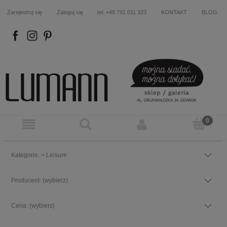
Zarejestruj się
Zaloguj się
tel. +48 791 011 323
KONTAKT
BLOG
FB
IN
P
Kategorie: > Leisure
Producent: (wybierz)
Cena: (wybierz)