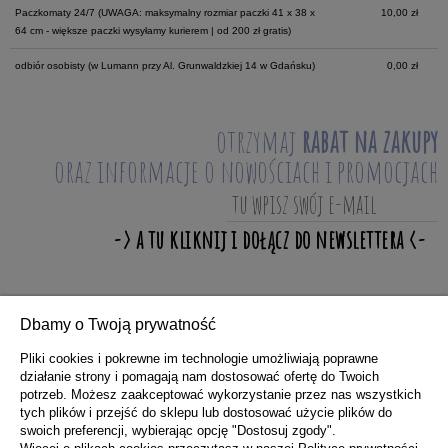
Paczkomaty 24/7
(UWAGA: maksymalny rozmiar paczki 41 x 38 x
10,00 zł
64 cm - większe paczki wysyłamy kurierem | od 200 zł gratis)
odbiór osobisty
(w Lumann przy Al. Grunwaldzkiej 14 w Gdańsku)
0,00 zł
otrzymaj
rabat na zakupy
oraz informacje o nowościach i promocjach
Dbamy o Twoją prywatność
ZAKUPY
Pliki cookies i pokrewne im technologie umożliwiają poprawne
działanie strony i pomagają nam dostosować ofertę do Twoich
potrzeb. Możesz zaakceptować wykorzystanie przez nas wszystkich
POMOC
tych plików i przejść do sklepu lub dostosować użycie plików do
swoich preferencji, wybierając opcję "Dostosuj zgody".