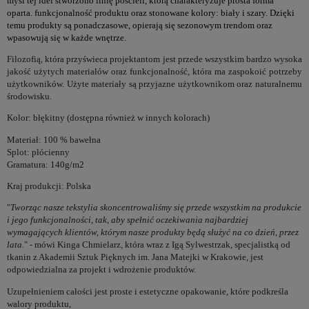
myśl tej idei stworzono linię pościeli, którą charakteryzuje prosta forma
oparta. funkcjonalność produktu oraz stonowane kolory: biały i szary. Dzięki
temu produkty są ponadczasowe, opierają się sezonowym trendom oraz
wpasowują się w każde wnętrze.
Filozofią, która przyświeca projektantom jest przede wszystkim bardzo wysoka
jakość użytych materiałów oraz funkcjonalność, która ma zaspokoić potrzeby
użytkowników. Użyte materiały są przyjazne użytkownikom oraz naturalnemu
środowisku.
Kolor: błękitny
(dostępna również w innych kolorach)
Materiał: 100 % bawełna
Splot: płócienny
Gramatura: 140g/m2
Kraj produkcji: Polska
"
Tworząc nasze tekstylia skoncentrowaliśmy się przede wszystkim na produkcie
i jego funkcjonalności, tak, aby spełnić oczekiwania najbardziej
wymagających klientów, którym nasze produkty będą służyć na co dzień, przez
lata.
" - mówi Kinga Chmielarz, która wraz z Igą Sylwestrzak, specjalistką od
tkanin z Akademii Sztuk Pięknych im. Jana Matejki w Krakowie, jest
odpowiedzialna za projekt i wdrożenie produktów.
Uzupełnieniem całości jest proste i estetyczne opakowanie, które podkreśla
walory produktu,