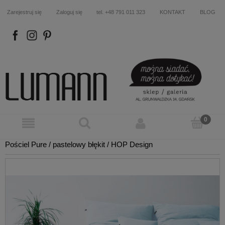
Zarejestruj się
Zaloguj się
tel. +48 791 011 323
KONTAKT
BLOG
FB
IN
P
Pościel Pure / pastelowy błękit / HOP Design