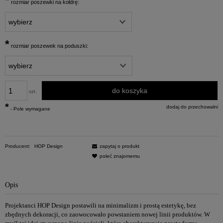
*
rozmiar poszewki na kołdrę:
*
rozmiar poszewek na poduszki:
do koszyka
szt.
*
dodaj do przechowalni
- Pole wymagane
Producent:
HOP Design
zapytaj o produkt
poleć znajomemu
Opis
Projektanci HOP Design postawili na minimalizm i prostą estetykę, bez
zbędnych dekoracji, co zaowocowało powstaniem nowej linii produktów. W