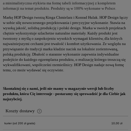
a minimalistyczna etykieta ma formę tabeli informacyjnej z kompletem
informacji na temat produktu. Produkty są w 100% wykonane w Polsce.
Markę HOP Design tworzą Kinga Chmielarz i Konrad Hulak. HOP Design łączy
w sobie siłę nowoczesnego projektowania i precyzyjne wykonanie. Stawia na
wysoką jakość, solidną produkcję i polski design. Marka w swoich projektach
chętnie wykorzystuje szlachetne naturalne materiały. Każdy produkt jest
tworzony z myślą o zaspokojeniu wysokich wymagań klientów, dla których
najważniejszymi cechami jest trwałość i komfort użytkowania. Ze względu na
przywiązanie do tradycji marka kładzie nacisk na lokalnie zorientowaną,
polską produkcję. Dbałość o staranne wykonanie zapewnia indywidualne
podejście do każdego egzemplarza produktu, o realizację którego troszczą się
wykwalifikowani, współcześni rzemieślnicy. HOP Design nadaje nową formę
temu, co może wydawać się oczywiste.
Skontaktuj się z nami, jeśli nie mamy w magazynie wersji lub liczby
produktu, która Cię interesuje - postaramy się sprowadzić je dla Ciebie jak
najszybciej.
Koszty dostawy
Cena nie zawiera ewentualnych kosztów płatności
kurier
(od 200 zł gratis)
10,00 zł