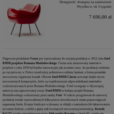
Dostępność:
dostępny na zamówienie
Wysyłka w:
ok 3 tygodni
7 690,00 zł
Flagowym produktem
Vzoru
jest wprowadzony do seryjnej produkcji w 2012 roku
fotel
RM58 projektu Romana Modzelewskiego
. Forma oraz zastosowany materiał w
projekcie z roku 1958 był bardzo innowacyjny jak na tamte czasy: do produkcji siedziska
po raz pierwszy w Polsce został użyty poliestrowo-szklany laminat, a forma posiadała
nowoczesny organiczny kształt. Obecnie
fotel RM58 Classic
powstaje dzięki użyciu
nowoczesnych kompozytów, które są współczesnymi odpowiednikami materiałów
wykorzystywanych przez Romana Modzelewskiego. Fotel występuje w błyszczącej,
matowej oraz tapicerowanej wersji.
Fotel RM56
to kolejny projekt Romana
Modzelewskiego wskrzeszony przez markę
Vzór
. W trakcie przygotowań do masowej
produkcji zostało wprowadzonych kilka prawie niewidocznych zmian poprawiających
ergonomię fotela. Korpus fotela jest wykonany ze sklejki o naturalnym lub lakierowanym
na czarno kolorze, a nóżki z giętej stali tworzących nowoczesną konstrukcję.
Krzesło
KA237
zostało zaprojektowane przez
Aleksandra Kuczmę
w latach 60. i nigdy nie