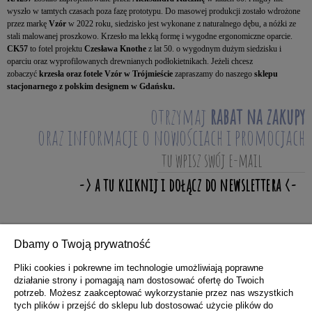
wyszło w tamtych czasach poza fazę prototypu. Do masowej produkcji zostało wdrożone
przez markę
Vzór
w 2022 roku, siedzisko jest wykonane z naturalnego dębu, a nóżki ze
stali malowanej proszkowo. Krzesło ma lekką formę i wygodne ergonomiczne oparcie.
CK57
to fotel projektu
Czesława Knothe
z lat 50. o wygodnym dużym siedzisku i
oparciu oraz wyprofilowanych drewnianych podłokietnikach. Jeżeli chcesz
zobaczyć
krzesła oraz fotele Vzór w Trójmieście
zapraszamy do naszego
sklepu
stacjonarnego z polskim designem w Gdańsku.
otrzymaj
rabat na zakupy
oraz informacje o nowościach i promocjach
Dbamy o Twoją prywatność
ZAKUPY
Pliki cookies i pokrewne im technologie umożliwiają poprawne
działanie strony i pomagają nam dostosować ofertę do Twoich
potrzeb. Możesz zaakceptować wykorzystanie przez nas wszystkich
POMOC
tych plików i przejść do sklepu lub dostosować użycie plików do