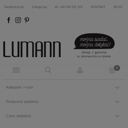
Zarejestruj się
Zaloguj się
tel. +48 791 011 323
KONTAKT
BLOG
FB
IN
P
Kategorie: > Vzór
Producent: (wybierz)
Cena: (wybierz)