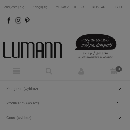
Zarejestruj się
Zaloguj się
tel. +48 791 011 323
KONTAKT
BLOG
FB
IN
P
Kategorie: (wybierz)
Producent: (wybierz)
Cena: (wybierz)