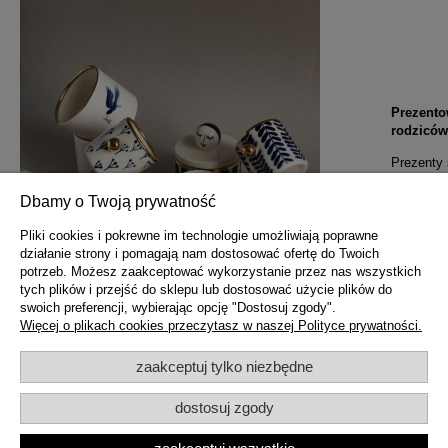
Prezento
rodziców
Prezenty
zaznaczaj
do państw
Dbamy o Twoją prywatność
prezent ś
polskich 
Pliki cookies i pokrewne im technologie umożliwiają poprawne
działanie strony i pomagają nam dostosować ofertę do Twoich
potrzeb. Możesz zaakceptować wykorzystanie przez nas wszystkich
tych plików i przejść do sklepu lub dostosować użycie plików do
swoich preferencji, wybierając opcję "Dostosuj zgody".
Więcej o plikach cookies przeczytasz w naszej Polityce prywatności.
zaakceptuj tylko niezbędne
dostosuj zgody
czytaj całość »