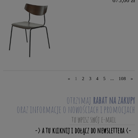
675,00 zł
«
1
2
3
4
5
...
108
»
otrzymaj
rabat na zakupy
oraz informacje o nowościach i promocjach