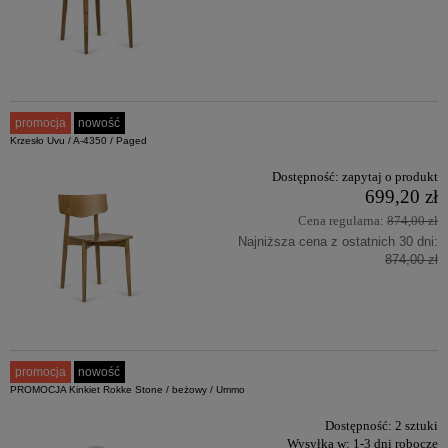
promocja
nowość
Krzesło Uvu / A-4350 / Paged
Dostępność:
zapytaj o produkt
699,20 zł
Cena regularna:
874,00 zł
Najniższa cena z ostatnich 30 dni:
874,00 zł
promocja
nowość
PROMOCJA Kinkiet Rokke Stone / beżowy / Ummo
Dostępność:
2 sztuki
Wysyłka w:
1-3 dni robocze