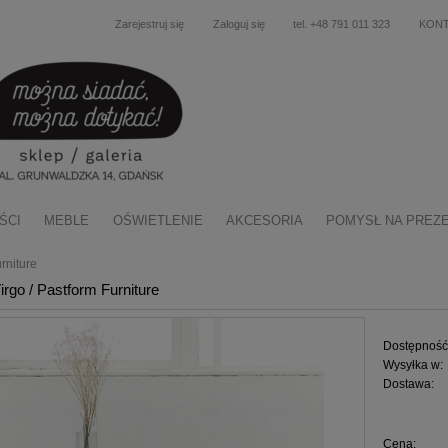
Zarejestruj się
Zaloguj się
tel. +48 791 011 323
KON
ŚCI
MEBLE
OŚWIETLENIE
AKCESORIA
POMYSŁ NA PREZ
rniture
irgo / Pastform Furniture
Dostępność
Wysyłka w:
Dostawa:
Cena nie zawiera ewentu
Cena:
płatności