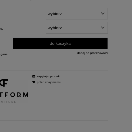
e:
do koszyka
dodaj do przechowalni
agane
zapytaj o produkt
poleć znajomemu