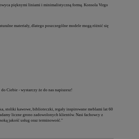
achwyca pięknymi liniami i minimalistyczną formą. Konsola Virgo
uralne materiały, dlatego poszczególne modele mogą różnić się
do Ciebie - wystarczy że do nas napiszesz!
ka, stoliki kawowe, biblioteczki, regały inspirowane meblami lat 60
siadamy liczne grono zadowolonych klientów. Nasi fachowcy z
soką jakość usług oraz terminowość."