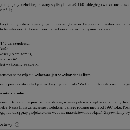
go to piękny mebel inspirowany stylistyką lat 50. i 60. ubiegłego wieku. mebel s
ną półkę.
ł wykonany z drewna pokrytego fornirem dębowym. Do produkcji wykorzystano nat
kładem słoi oraz kolorem. Konsola wykończone jest bejcą oraz lakierem.
140 cm szerokości
kości
ości (15 cm korpus)
sokości 42 cm
 jest wykonany ze sklejki
zentowana na zdjęciu wykonana jest w wybarwieniu
Rum
rzez producenta mebel jest za duży bądź za mały? Żaden problem, dostosujemy go 
rniture o sobie
rniture to rodzinna pracownia stolarska, w naszej ofercie znajdziecie komody, biur
ieku. Nasza firma zajmuję się produkcją różnego rodzaju mebli od 1997 roku. Po
gą i doradzą przy projekcie oraz wyborze materiałów i rozwiązań. Zapewniamy wy
dostawy