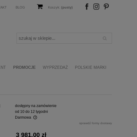
TAKT
BLOG
Koszyk:
(pusty)
FB
IN
P
ENT
PROMOCJE
WYPRZEDAŻ
POLSKIE MARKI
:
dostępny na zamówienie
od 10 do 12 tygodni
Darmowa
sprawdź formy dostawy
alnych kosztów
3 981,00 zł