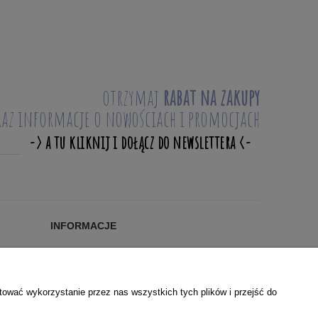
otrzymaj
rabat na zakupy
raz informacje o nowościach i promocjach
INFORMACJE
Blog
KONTAKT
O NAS
tować wykorzystanie przez nas wszystkich tych plików i przejść do
WSPÓŁPRACA