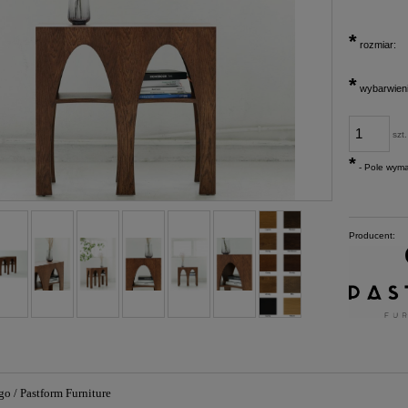
*
rozmiar:
*
wybarwieni
szt.
*
- Pole wym
Producent:
go / Pastform Furniture