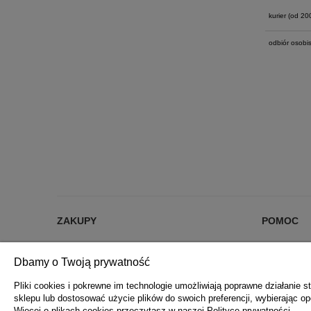
kurier
(od 200 
odbiór osobis
ZAKUPY
POMOC
% RABATY %
JAK KUPOW
Dbamy o Twoją prywatność
DARMOWA DOSTAWA OD 200 zł
CZĘSTE PYT
FORMY PŁATNOŚCI
POLITYKA 
Pliki cookies i pokrewne im technologie umożliwiają poprawne działanie
sklepu lub dostosować użycie plików do swoich preferencji, wybierając op
REKLAMACJE I ZWROTY
Więcej o plikach cookies przeczytasz w naszej Polityce prywatności.