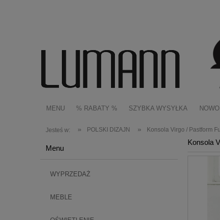
MENU
% RABATY %
SZYBKA WYSYŁKA
NOWO
»
»
POLSKI DIZAJN
Konsola Virgo / Pastform Fu
Jesteś w:
Konsola V
Menu
WYPRZEDAŻ
MEBLE