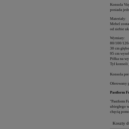
Konsola Vir
posiada jed
Materiały:
Mebel zosta
od siebie u
Wymiary:
80/100/120/
30 cm głębo
95 cm wysok
Półka na wy
Tył konsoli
Konsola pre
Oferowany p
Pastform Fu
"Pastform Fu
ubiegłego w
chęcią pomo
Koszty 