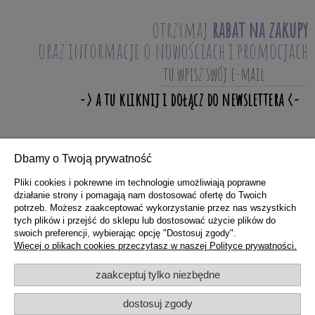
otrzymaj
rabat na zakupy
oraz informacje o nowościach i promocjach
Dbamy o Twoją prywatność
ZAKUPY
Pliki cookies i pokrewne im technologie umożliwiają poprawne
działanie strony i pomagają nam dostosować ofertę do Twoich
potrzeb. Możesz zaakceptować wykorzystanie przez nas wszystkich
POMOC
tych plików i przejść do sklepu lub dostosować użycie plików do
swoich preferencji, wybierając opcję "Dostosuj zgody".
Więcej o plikach cookies przeczytasz w naszej Polityce prywatności.
MOJE KONTO
zaakceptuj tylko niezbędne
dostosuj zgody
INFORMACJE