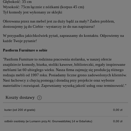
Głębokość: 35 cm
Wysokość: 75cm łącznie z nóżkami (korpus 45 cm)
Tył komody jest wykonany ze sklejki
Oferowana przez nas mebel jest za duży bądź za mały? Żaden problem,
dostosujemy ją do Ciebie - wystarczy że do nas napiszesz!
W przypadku jakichkolwiek pytań, zapraszamy do kontaktu. Odpowiemy na
każde Twoje pytanie!
Pastform Furniture o sobie
"Pastform Furniture to rodzinna pracownia stolarska, w naszej ofercie
znajdziecie komody, biurka, stoliki kawowe, biblioteczki, regały inspirowane
meblami lat 60 ubiegłego wieku. Nasza firma zajmuję się produkcją różnego
rodzaju mebli od 1997 roku. Posiadamy liczne grono zadowolonych klientów.
Nasi fachowcy z chęcią pomogą i doradzą przy projekcie oraz wyborze
materiałów i rozwiązań. Zapewniamy wysoką jakość usług oraz terminowość."
Koszty dostawy
Cena nie zawiera ewentualnych kosztów płatności
kurier
(od 200 zł gratis)
0,00 zł
odbiór osobisty
(w Lumann przy Al. Grunwaldzkiej 14 w Gdańsku)
0,00 zł