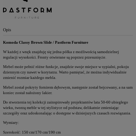
Opis
Komoda Classy Brown Slide / Pastform Furniture
W każdej z wnęk znajduję się jedna półka z możliwością samodzielnej
regulacji wysokości. Fronty otwierane są poprzez przesunięcie.
Mebel może pełnić różne funkcje, znajdzie swoje miejsce w sypialni, pokoju
dziennym czy nawet w korytarzu. Warto pamiętać, że można indywidualnie
zmienić rozmiar każdego mebla.
Mebel został pokryty fornirem dębowym, następnie został bejcowany, a na sam
koniec został nałożony lakier.
Do stworzenia tej kolekcji zainspirowały projektantów lata 50-60 ubiegłego
wieku, tworzą meble w tej stylistyce od podstaw, delikatnie zmieniając
szczegóły oraz udoskonalając o dostępne w dzisiejszych czasach rozwiązania.
Wymiary:
Szerokość: 150 cm/170 cm/190 cm