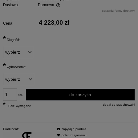
Dostawa:
Darmowa
Cena nie zawiera ewentualnych kosztów płatności
sprawdź formy dostawy
4 223,00 zł
Cena:
*
Długość:
*
wybarwienie:
do koszyka
szt.
*
dodaj do przechowalni
- Pole wymagane
Producent:
zapytaj o produkt
poleć znajomemu