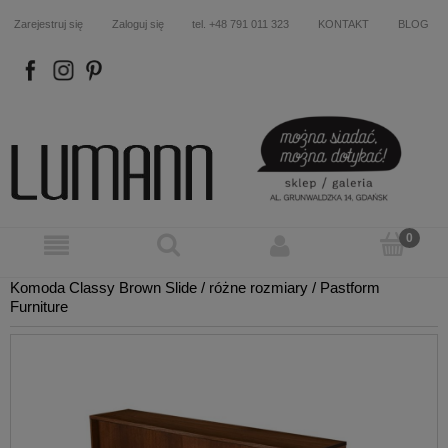
Zarejestruj się
Zaloguj się
tel. +48 791 011 323
KONTAKT
BLOG
FB
IN
P
Komoda Classy Brown Slide / różne rozmiary / Pastform
Furniture