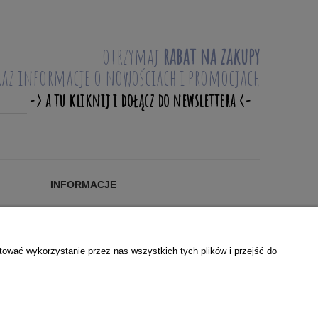
otrzymaj
rabat na zakupy
raz informacje o nowościach i promocjach
INFORMACJE
Blog
KONTAKT
O NAS
tować wykorzystanie przez nas wszystkich tych plików i przejść do
WSPÓŁPRACA
POLSKIE MARKI