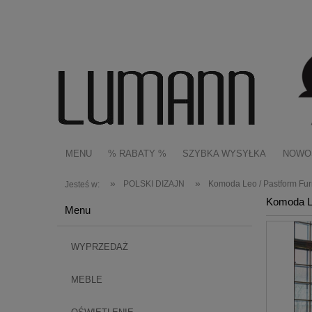
MENU
% RABATY %
SZYBKA WYSYŁKA
NOWO
»
»
POLSKI DIZAJN
Komoda Leo / Pastform Fur
Jesteś w:
Komoda Le
Menu
WYPRZEDAŻ
MEBLE