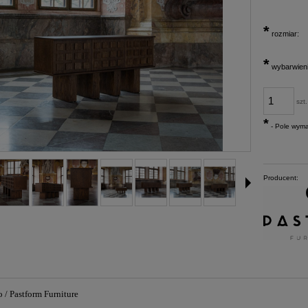
*
rozmiar:
*
wybarwieni
szt.
*
- Pole wym
Producent:
/ Pastform Furniture