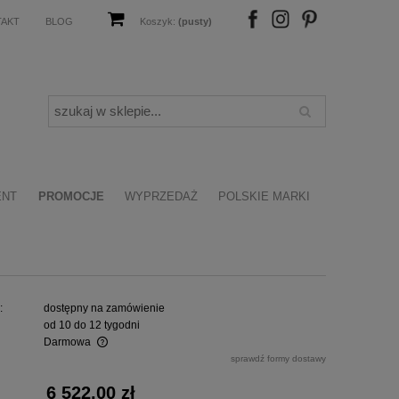
TAKT
BLOG
Koszyk:
(pusty)
FB
IN
P
ENT
PROMOCJE
WYPRZEDAŻ
POLSKIE MARKI
:
dostępny na zamówienie
od 10 do 12 tygodni
Darmowa
sprawdź formy dostawy
alnych kosztów
6 522,00 zł