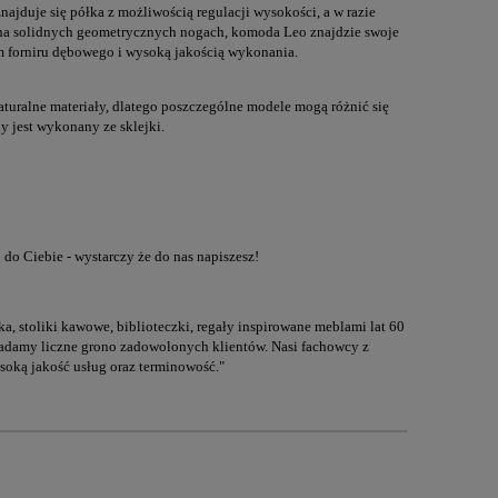
jduje się półka z możliwością regulacji wysokości, a w razie
 na solidnych geometrycznych nogach, komoda Leo znajdzie swoje
m forniru dębowego i wysoką jakością wykonania.
uralne materiały, dlatego poszczególne modele mogą różnić się
y jest wykonany ze sklejki.
do Ciebie - wystarczy że do nas napiszesz!
ka, stoliki kawowe, biblioteczki, regały inspirowane meblami lat 60
siadamy liczne grono zadowolonych klientów. Nasi fachowcy z
soką jakość usług oraz terminowość."