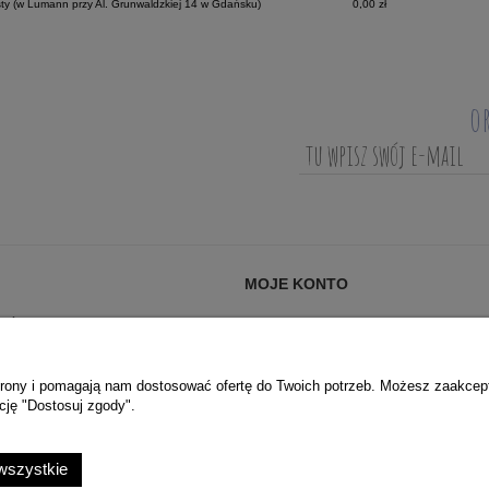
ty
(w Lumann przy Al. Grunwaldzkiej 14 w Gdańsku)
0,00 zł
o
MOJE KONTO
AĆ?
LOGOWANIE
ANIA (FAQ)
MOJE ZAMÓWIENIA
PRYWATNOŚCI
PRZECHOWALNIA
 strony i pomagają nam dostosować ofertę do Twoich potrzeb. Możesz zaakcep
cję "Dostosuj zgody".
USTAWIENIA KONTA
wszystkie