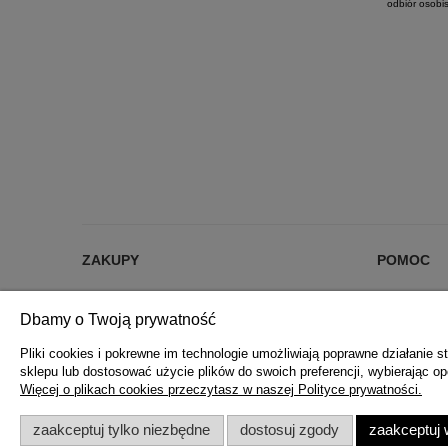
odbiór osobis
ZAKUPY
POMOC
% RABATY %
JAK KUPOW
Dbamy o Twoją prywatność
DARMOWA DOSTAWA OD 200 zł
CZĘSTE PYT
FORMY PŁATNOŚCI
POLITYKA 
Pliki cookies i pokrewne im technologie umożliwiają poprawne działanie
sklepu lub dostosować użycie plików do swoich preferencji, wybierając op
REKLAMACJE I ZWROTY
Więcej o plikach cookies przeczytasz w naszej Polityce prywatności.
REGULAMIN ZAKUPÓW
zaakceptuj tylko niezbędne
dostosuj zgody
zaakceptuj 