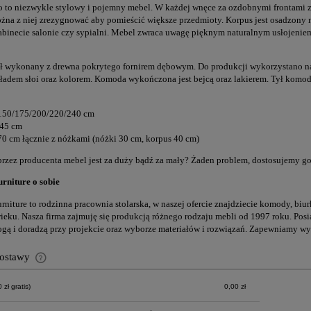
to niezwykle stylowy i pojemny mebel. W każdej wnęce za ozdobnymi frontami zna
żna z niej zrezygnować aby pomieścić większe przedmioty. Korpus jest osadzony
abinecie salonie czy sypialni. Mebel zwraca uwagę pięknym naturalnym usłojenie
ł wykonany z drewna pokrytego fornirem dębowym. Do produkcji wykorzystano nat
kładem słoi oraz kolorem. Komoda wykończona jest bejcą oraz lakierem. Tył komod
 150/175/200/220/240 cm
 45 cm
0 cm łącznie z nóżkami (nóżki 30 cm, korpus 40 cm)
rzez producenta mebel jest za duży bądź za mały? Żaden problem, dostosujemy go 
rniture o sobie
rniture to rodzinna pracownia stolarska, w naszej ofercie znajdziecie komody, biur
ieku. Nasza firma zajmuję się produkcją różnego rodzaju mebli od 1997 roku. Po
gą i doradzą przy projekcie oraz wyborze materiałów i rozwiązań. Zapewniamy wy
dostawy
zł gratis)
0,00 zł
Cena nie zawiera ewentualnych kosztów
płatności