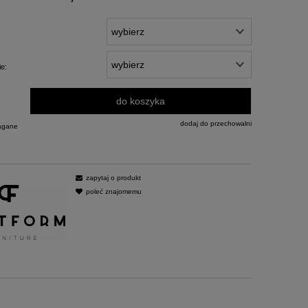
e:
do koszyka
dodaj do przechowalni
agane
zapytaj o produkt
poleć znajomemu