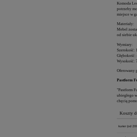
Komoda Leo 
potrzeby mo
miejsce w g
Materiały:
Mebel zosta
od siebie u
Wymiary:
Szerokość:
Głębokość:
Wysokość: 7
Oferowany p
Pastform Fu
"Pastform Fu
ubiegłego w
chęcią pomo
Koszty 
kurier
(od 200 