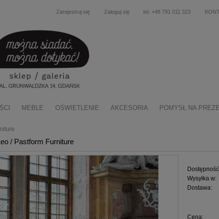
Zarejestruj się
Zaloguj się
tel. +48 791 011 323
KON
ŚCI
MEBLE
OŚWIETLENIE
AKCESORIA
POMYSŁ NA PREZ
niture
o / Pastform Furniture
Dostępność
Wysyłka w:
Dostawa:
Cena nie zawiera ewentu
Cena:
płatności