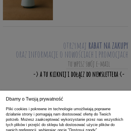
otrzymaj
rabat na zakupy
oraz informacje o nowościach i promocjach
Dbamy o Twoją prywatność
ZAKUPY
Pliki cookies i pokrewne im technologie umożliwiają poprawne
działanie strony i pomagają nam dostosować ofertę do Twoich
potrzeb. Możesz zaakceptować wykorzystanie przez nas wszystkich
POMOC
tych plików i przejść do sklepu lub dostosować użycie plików do
swoich preferencji, wybierając opcję "Dostosuj zgody".