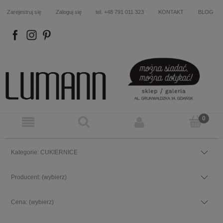
Zarejestruj się
Zaloguj się
tel. +48 791 011 323
KONTAKT
BLOG
FB
IN
P
Kategorie: CUKIERNICE
Producent: (wybierz)
Cena: (wybierz)