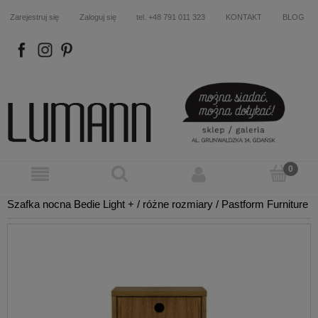
Zarejestruj się
Zaloguj się
tel. +48 791 011 323
KONTAKT
BLOG
FB
IN
P
Szafka nocna Bedie Light + / różne rozmiary / Pastform Furniture