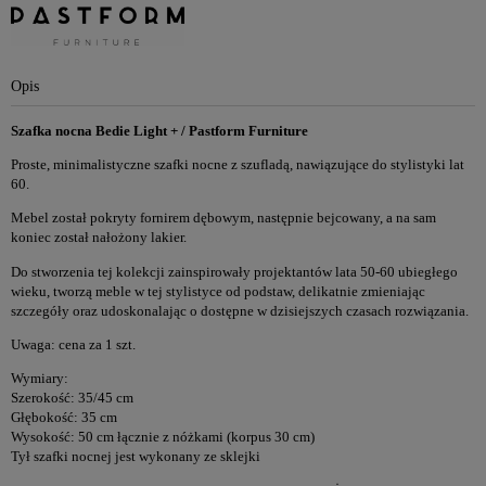
Opis
Szafka nocna Bedie Light + / Pastform Furniture
Proste, minimalistyczne szafki nocne z szufladą, nawiązujące do stylistyki lat
60.
Mebel został pokryty fornirem dębowym, następnie bejcowany, a na sam
koniec został nałożony lakier.
Do stworzenia tej kolekcji zainspirowały projektantów lata 50-60 ubiegłego
wieku, tworzą meble w tej stylistyce od podstaw, delikatnie zmieniając
szczegóły oraz udoskonalając o dostępne w dzisiejszych czasach rozwiązania.
Uwaga: cena za 1 szt.
Wymiary:
Szerokość: 35/45 cm
Głębokość: 35 cm
Wysokość: 50 cm łącznie z nóżkami (korpus 30 cm)
Tył szafki nocnej jest wykonany ze sklejki