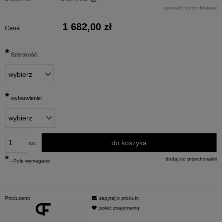
Cena nie zawiera ewentualnych kosztów płatności
sprawdź formy dostawy
1 682,00 zł
Cena:
*
Szerokość:
*
wybarwienie:
do koszyka
szt.
*
dodaj do przechowalni
- Pole wymagane
Producent:
zapytaj o produkt
poleć znajomemu