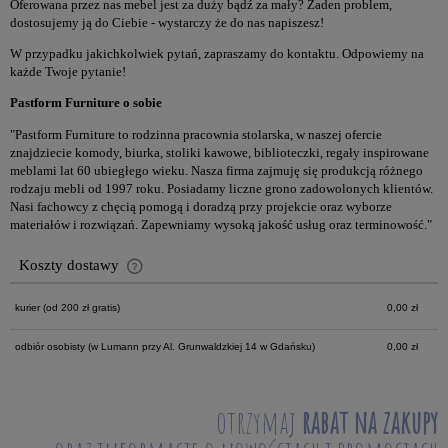
Oferowana przez nas mebel jest za duży bądź za mały? Żaden problem,
dostosujemy ją do Ciebie - wystarczy że do nas napiszesz!
W przypadku jakichkolwiek pytań, zapraszamy do kontaktu. Odpowiemy na
każde Twoje pytanie!
Pastform Furniture o sobie
"Pastform Furniture to rodzinna pracownia stolarska, w naszej ofercie
znajdziecie komody, biurka, stoliki kawowe, biblioteczki, regały inspirowane
meblami lat 60 ubiegłego wieku. Nasza firma zajmuję się produkcją różnego
rodzaju mebli od 1997 roku. Posiadamy liczne grono zadowolonych klientów.
Nasi fachowcy z chęcią pomogą i doradzą przy projekcie oraz wyborze
materiałów i rozwiązań. Zapewniamy wysoką jakość usług oraz terminowość."
Koszty dostawy
Cena nie zawiera ewentualnych kosztów płatności
kurier
(od 200 zł gratis)
0,00 zł
odbiór osobisty
(w Lumann przy Al. Grunwaldzkiej 14 w Gdańsku)
0,00 zł
otrzymaj
rabat na zakupy