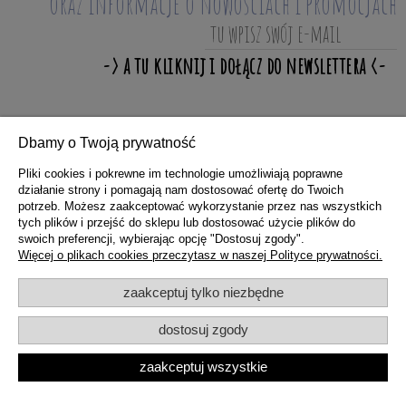
oraz informacje o nowościach i promocjach
Dbamy o Twoją prywatność
ZAKUPY
Pliki cookies i pokrewne im technologie umożliwiają poprawne
działanie strony i pomagają nam dostosować ofertę do Twoich
potrzeb. Możesz zaakceptować wykorzystanie przez nas wszystkich
POMOC
tych plików i przejść do sklepu lub dostosować użycie plików do
swoich preferencji, wybierając opcję "Dostosuj zgody".
Więcej o plikach cookies przeczytasz w naszej Polityce prywatności.
MOJE KONTO
zaakceptuj tylko niezbędne
dostosuj zgody
INFORMACJE
zaakceptuj wszystkie
pokaż pełną wersję strony