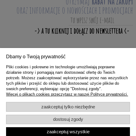
otrzymaj
rabat na zakupy
oraz informacje o nowościach i promocjach
Dbamy o Twoją prywatność
ZAKUPY
Pliki cookies i pokrewne im technologie umożliwiają poprawne
działanie strony i pomagają nam dostosować ofertę do Twoich
potrzeb. Możesz zaakceptować wykorzystanie przez nas wszystkich
POMOC
tych plików i przejść do sklepu lub dostosować użycie plików do
swoich preferencji, wybierając opcję "Dostosuj zgody".
Więcej o plikach cookies przeczytasz w naszej Polityce prywatności.
MOJE KONTO
zaakceptuj tylko niezbędne
dostosuj zgody
INFORMACJE
zaakceptuj wszystkie