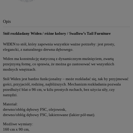
Opis
Stół rozkładany Widen / różne kolory / Swallow’s Tail Furniture
WIDEN to stół, który zapewnia wszystkie ważne potrzeby: jest prosty,
elegancki, z naturalnego drewna dębowego.
Widen ma konstrukcję statyczną z dynamicznym muśnięciem, zwartą
przejrzystą formę, co sprawia, że można go zastosować we wszystkich
modnych wnętrzach.
Stół Widen jest bardzo funkcjonalny – może rozkładać się, tak by przyjmować
gości, przyjaciół, rodzinę, najbliższych. Mechanizm rozkładania pozwala
przedłużyć blat o 96 cm, w kilu prostych ruchach, bez użycia siły, czy
narzędzi.
Materiał:
drewno/obłóg dębowy FSC, olejowosk,
drewno/obłóg dębowy FSC, lakierowane (lakier pół-mat).
Możliwe wymiary:
160 cm x 90 cm,