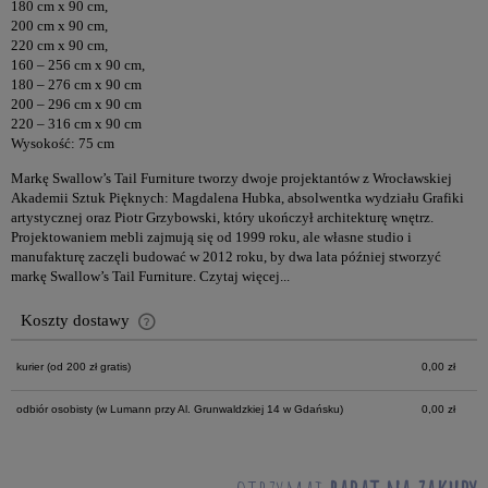
180 cm x 90 cm,
200 cm x 90 cm,
220 cm x 90 cm,
160 – 256 cm x 90 cm,
180 – 276 cm x 90 cm
200 – 296 cm x 90 cm
220 – 316 cm x 90 cm
Wysokość: 75 cm
Markę Swallow’s Tail Furniture tworzy dwoje projektantów z Wrocławskiej
Akademii Sztuk Pięknych: Magdalena Hubka, absolwentka wydziału Grafiki
artystycznej oraz Piotr Grzybowski, który ukończył architekturę wnętrz.
Projektowaniem mebli zajmują się od 1999 roku, ale własne studio i
manufakturę zaczęli budować w 2012 roku, by dwa lata później stworzyć
markę Swallow’s Tail Furniture.
Czytaj więcej...
Koszty dostawy
Cena nie zawiera ewentualnych kosztów płatności
kurier
(od 200 zł gratis)
0,00 zł
odbiór osobisty
(w Lumann przy Al. Grunwaldzkiej 14 w Gdańsku)
0,00 zł