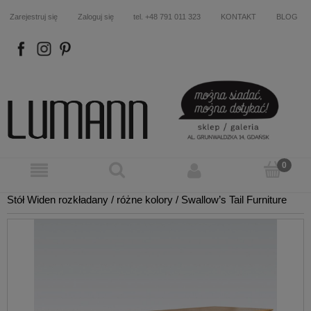
Zarejestruj się
Zaloguj się
tel. +48 791 011 323
KONTAKT
BLOG
FB
IN
P
Stół Widen rozkładany / różne kolory / Swallow’s Tail Furniture