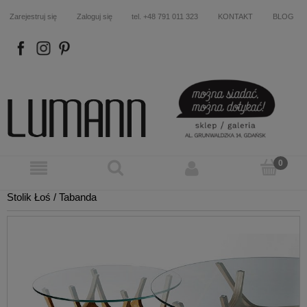
Zarejestruj się
Zaloguj się
tel. +48 791 011 323
KONTAKT
BLOG
FB
IN
P
Stolik Łoś / Tabanda