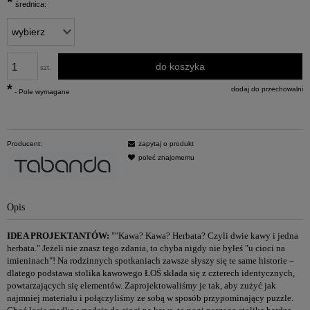
*
średnica:
do koszyka
szt.
*
dodaj do przechowalni
- Pole wymagane
Producent:
zapytaj o produkt
poleć znajomemu
Opis
IDEA PROJEKTANTÓW:
""Kawa? Kawa? Herbata? Czyli dwie kawy i jedna
herbata." Jeżeli nie znasz tego zdania, to chyba nigdy nie byłeś "u cioci na
imieninach"! Na rodzinnych spotkaniach zawsze słyszy się te same historie –
dlatego podstawa stolika kawowego ŁOŚ składa się z czterech identycznych,
powtarzających się elementów. Zaprojektowaliśmy je tak, aby zużyć jak
najmniej materiału i połączyliśmy ze sobą w sposób przypominający puzzle.