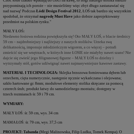
Choć łosie rzadko wpadają do cioci na kawę, to nogi naszego stolika bardzo
przypominają ich poroże – nie musieliśmy więc zbyt długo zastanawiać się
nad nazwą! Podczas
Łódź Design Festival 2012
, ŁOŚ tak bardzo się wszystkim
spodobał, że otrzymał
nagrodę Must Have
jako dobrze zaprojektowany
przedmiot na polskim rynku."
MAŁY ŁOŚ:
Niedawno łosiowa rodzina powiększyła się! Oto MAŁY ŁOŚ, o blacie średnicy
59 cm – najdrobniejszy i najlżejszy z naszych stolików. Urzeka swą
delikatnością, imponuje młodzieńczym wigorem, a co więcej – potrafi
zmieścić się we wnętrzach, w których inne ŁOSIE nie miałyby nawet szans! Nie
dajcie się zwieść jego filigranowej figurze – MAŁY ŁOŚ to dzielny i
wytrzymały stół, gotów udźwignąć nawet najmasywniejsze kawowe zastawy.
MATERIAŁ I TECHNOLOGIA:
Sklejka brzozowa fornirowana dębem lub
orzechem, cięta numerycznie, następnie ręcznie wykańczana i olejowana;
szkło hartowane gr. 8mm; modułowe elementy stolika skręcane za pomocą
czterech śrub; produkt łatwy do samodzielnego montażu; dostępny w
trzech rozmiarach śr. 59 i 79 cm.
WYMIARY:
MAŁY ŁOŚ: śr. 59 cm, wys. 34 cm
MAMA ŁOŚ: śr. 79 cm, wys. 37,5 cm
PROJEKT: Tabanda
(Megi Malinowska, Filip Ludka, Tomek Kempa). O