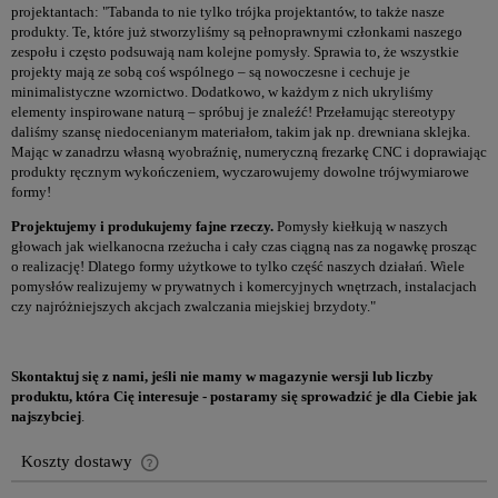
projektantach: "Tabanda to nie tylko trójka projektantów, to także nasze
produkty. Te, które już stworzyliśmy są pełnoprawnymi członkami naszego
zespołu i często podsuwają nam kolejne pomysły. Sprawia to, że wszystkie
projekty mają ze sobą coś wspólnego – są nowoczesne i cechuje je
minimalistyczne wzornictwo. Dodatkowo, w każdym z nich ukryliśmy
elementy inspirowane naturą – spróbuj je znaleźć! Przełamując stereotypy
daliśmy szansę niedocenianym materiałom, takim jak np. drewniana sklejka.
Mając w zanadrzu własną wyobraźnię, numeryczną frezarkę CNC i doprawiając
produkty ręcznym wykończeniem, wyczarowujemy dowolne trójwymiarowe
formy!
Projektujemy i produkujemy fajne rzeczy.
Pomysły kiełkują w naszych
głowach jak wielkanocna rzeżucha i cały czas ciągną nas za nogawkę prosząc
o realizację! Dlatego formy użytkowe to tylko część naszych działań. Wiele
pomysłów realizujemy w prywatnych i komercyjnych wnętrzach, instalacjach
czy najróżniejszych akcjach zwalczania miejskiej brzydoty."
Skontaktuj się z nami, jeśli nie mamy w magazynie wersji lub liczby
produktu, która Cię interesuje - postaramy się sprowadzić je dla Ciebie jak
najszybciej
.
Koszty dostawy
Cena nie zawiera ewentualnych kosztów płatności