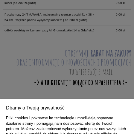
kurier
(od 200 zł gratis)
0,00 zł
Paczkomaty 24/7
(UWAGA: maksymalny rozmiar paczki 41 x 38 x
0,00 zł
64 cm - większe paczki wysyłamy kurierem | od 200 zł gratis)
odbiór osobisty
(w Lumann przy Al. Grunwaldzkiej 14 w Gdańsku)
0,00 zł
otrzymaj
rabat na zakupy
oraz informacje o nowościach i promocjach
Dbamy o Twoją prywatność
ZAKUPY
Pliki cookies i pokrewne im technologie umożliwiają poprawne
działanie strony i pomagają nam dostosować ofertę do Twoich
potrzeb. Możesz zaakceptować wykorzystanie przez nas wszystkich
POMOC