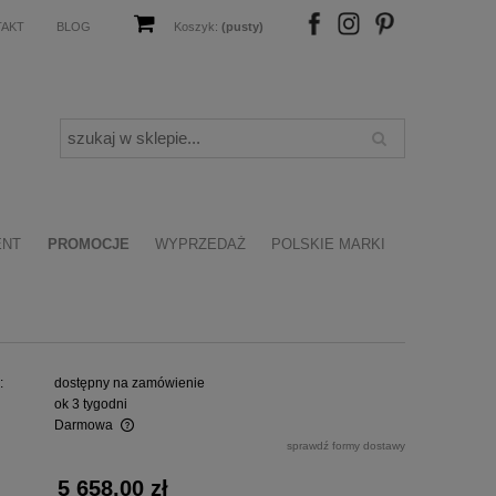
TAKT
BLOG
Koszyk:
(pusty)
FB
IN
P
ENT
PROMOCJE
WYPRZEDAŻ
POLSKIE MARKI
:
dostępny na zamówienie
ok 3 tygodni
Darmowa
sprawdź formy dostawy
alnych kosztów
5 658,00 zł