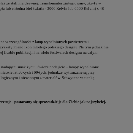
aż ze stali nierdzewnej. Transformator zintegrowany, ukryty w
pła lub chłodna biel światła - 3000 Kelvin lub 6500 Kelvin) x 48
na w szczególności z lamp wypełnionych powietrzem i
yskały miano ikon młodego polskiego designu. Na tym jednak nie
j liczbie publikacji i na wielu festiwalach designu na całym
i nadającej smak życiu. Świeże podejście – lampy wypełnione
ictwie lat 50-tych i 60-tych, jednakże wytwarzane są przy
ologicznym i niewinnym z materiałów. Schwytane w cienką
eresuje - postaramy się sprowadzić je dla Ciebie jak najszybciej
.