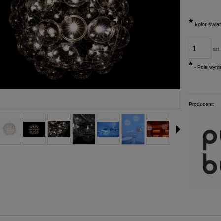
*
kolor świat
szt.
*
- Pole wym
Producent: