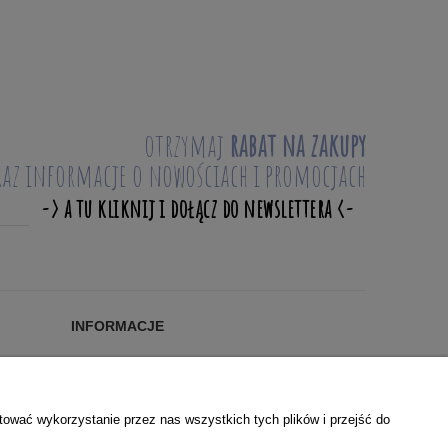
otrzymaj
rabat na zakupy
raz informacje o nowościach i promocjach
INFORMACJE
Blog
KONTAKT
O NAS
tować wykorzystanie przez nas wszystkich tych plików i przejść do
WSPÓŁPRACA