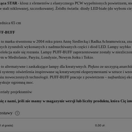
ząca STAR
- klosz z elementów z elastycznego PCW wypełnionych powietrzem, stel
ze stali niklowanej, szczotkowanej. Źródło światła: diody LED białe (do wyboru cie
ednica 65 cm
FF-BUFF
o marka stworzona w 2004 roku przez Annę Siedlecką i Radka Achramowicza, zna
nych żyrandoli wykonanych z nadmuchiwanych części i diod LED. Lampy szybko z
kolekcja stale się rozrasta. Lampy PUFF-BUFF zaprezentowane zostały w niezliczone
tym w Mediolanie, Paryżu, Londynie, Nowym Jorku i Tokio.
o alternatywne i zaskakujące lampy dla kreatywnych. Piękno ze szczyptą anarchi
i systemy oświetlenia inspirowane są kreatywnymi eksperymentami w sztuce i wzorn
iu nowoczesnych technologii. PUFF-BUFF pracuje z powietrzem – najbardziej ek
yskuje ogromną moc.
teriały projektantów
się z nami, jeśli nie mamy w magazynie wersji lub liczby produktu, która Cię int
dostawy
zł gratis)
0,00 zł
Cena nie zawiera ewentualnych kosztów