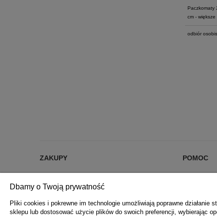
Paczkomaty 
cm - większe 
odbiór osobis
ZAKUPY
POMOC
% RABATY %
JAK KUPOW
Dbamy o Twoją prywatność
DARMOWA DOSTAWA OD 200 zł
CZĘSTE PYT
FORMY PŁATNOŚCI
POLITYKA 
Pliki cookies i pokrewne im technologie umożliwiają poprawne działanie
sklepu lub dostosować użycie plików do swoich preferencji, wybierając op
REKLAMACJE I ZWROTY