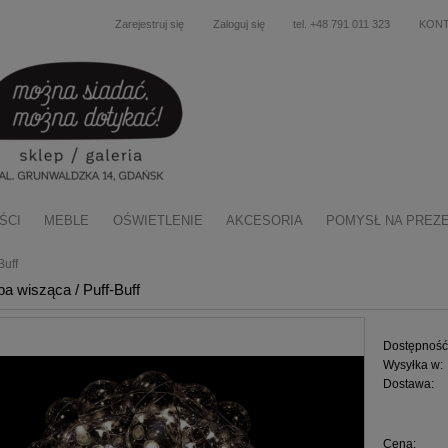
Zarejestruj się
Zaloguj się
tel. +48 791 011 323
KON
ŚCI
MEBLE
OŚWIETLENIE
AKCESORIA
POMYSŁ NA PREZ
Buff
pa wisząca / Puff-Buff
Dostępność
Wysyłka w:
Dostawa:
Cena nie zawiera ewentu
Cena:
płatności