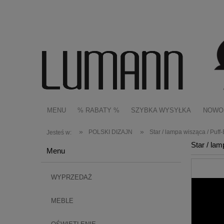
MENU
% RABATY %
SZYBKA WYSYŁKA
NOWO
»
»
POLSKI DIZAJN
Star / lampa wisząca / Puff-
Jesteś w:
Star / lam
Menu
WYPRZEDAŻ
MEBLE