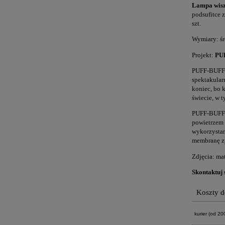
Lampa wis
podsufitce 
szt.
Wymiary: śr
Projekt:
PU
PUFF-BUFF t
spektakular
koniec, bo 
świecie, w 
PUFF-BUFF t
powietrzem 
wykorzystan
membranę z
Zdjęcia: ma
Skontaktuj 
Koszty 
kurier
(od 200 