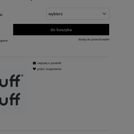
ła:
do koszyka
dodaj do przechowalni
agane
zapytaj o produkt
poleć znajomemu