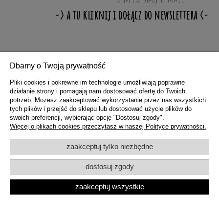
ZAKUPY
Dbamy o Twoją prywatność
Pliki cookies i pokrewne im technologie umożliwiają poprawne
działanie strony i pomagają nam dostosować ofertę do Twoich
POMOC
potrzeb. Możesz zaakceptować wykorzystanie przez nas wszystkich
tych plików i przejść do sklepu lub dostosować użycie plików do
swoich preferencji, wybierając opcję "Dostosuj zgody".
MOJE KONTO
Więcej o plikach cookies przeczytasz w naszej Polityce prywatności.
zaakceptuj tylko niezbędne
INFORMACJE
dostosuj zgody
zaakceptuj wszystkie
pokaż pełną wersję strony
Sklep internetowy Shoper.pl