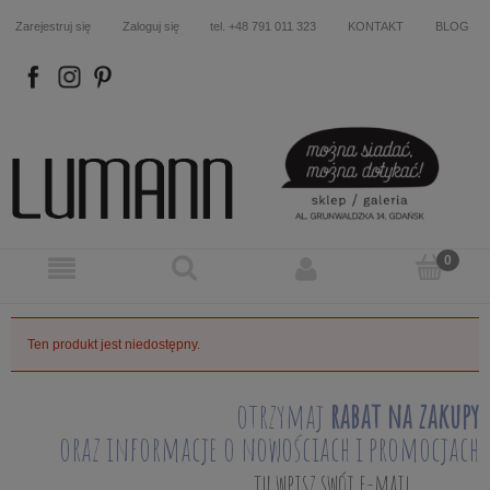
Zarejestruj się
Zaloguj się
tel. +48 791 011 323
KONTAKT
BLOG
FB
IN
P
Ten produkt jest niedostępny.
otrzymaj
rabat na zakupy
oraz informacje o nowościach i promocjach