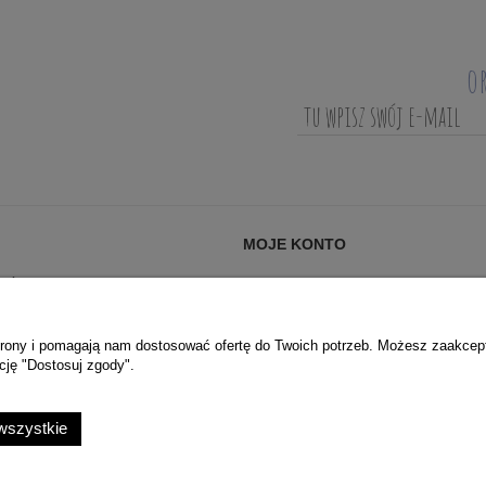
o
MOJE KONTO
AĆ?
LOGOWANIE
ANIA (FAQ)
MOJE ZAMÓWIENIA
PRYWATNOŚCI
PRZECHOWALNIA
 strony i pomagają nam dostosować ofertę do Twoich potrzeb. Możesz zaakcep
cję "Dostosuj zgody".
USTAWIENIA KONTA
wszystkie
Sklep internetowy Shoper.pl