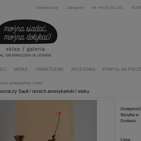
Zarejestruj się
Zaloguj się
tel. +48 791 011 323
KON
ŚCI
MEBLE
OŚWIETLENIE
AKCESORIA
POMYSŁ NA PREZ
rzech amerykański / eisku
mocniczy Sauli / orzech amerykański / eisku
Dostępność
Wysyłka w:
Dostawa:
Cena nie zawiera ewentu
Cena:
płatności