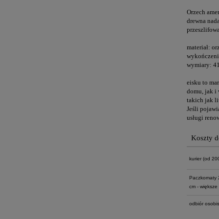
Orzech amer
drewna nada
przeszlifow
materiał: o
wykończenie
wymiary: 4
eisku to ma
domu, jak i
takich jak 
Jeśli pojaw
usługi reno
Koszty 
kurier
(od 200 
Paczkomaty 
cm - większe 
odbiór osobis