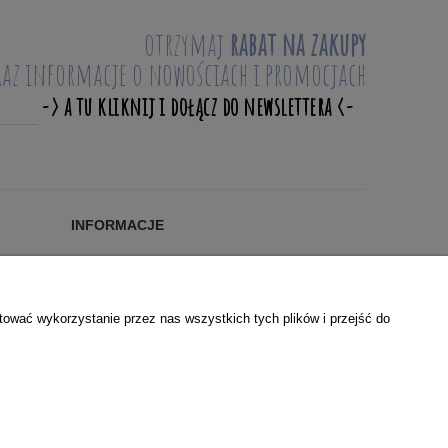
otrzymaj
rabat na zakupy
raz informacje o nowościach i promocjach
INFORMACJE
Blog
KONTAKT
O NAS
tować wykorzystanie przez nas wszystkich tych plików i przejść do
WSPÓŁPRACA
POLSKIE MARKI