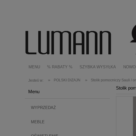
MENU
% RABATY %
SZYBKA WYSYŁKA
NOWO
»
»
POLSKI DIZAJN
Stolik pomocniczy Sauli / o
Jesteś w:
Stolik po
Menu
WYPRZEDAŻ
MEBLE