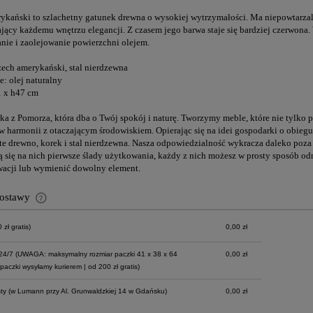
ykański to szlachetny gatunek drewna o wysokiej wytrzymałości. Ma niepowtarzal
jący każdemu wnętrzu elegancji. Z czasem jego barwa staje się bardziej czerwona
anie i zaolejowanie powierzchni olejem.
rzech amerykański, stal nierdzewna
: olej naturalny
1 x h47 cm
rka z Pomorza, która dba o Twój spokój i naturę. Tworzymy meble, które nie tylko
 w harmonii z otaczającym środowiskiem. Opierając się na idei gospodarki o obie
lite drewno, korek i stal nierdzewna. Nasza odpowiedzialność wykracza daleko poza
ią się na nich pierwsze ślady użytkowania, każdy z nich możesz w prosty sposób o
wacji lub wymienić dowolny element.
dostawy
zł gratis)
0,00 zł
Cena nie zawiera ewentualnych kosztów
płatności
24/7
(UWAGA: maksymalny rozmiar paczki 41 x 38 x 64
0,00 zł
paczki wysyłamy kurierem | od 200 zł gratis)
ty
(w Lumann przy Al. Grunwaldzkiej 14 w Gdańsku)
0,00 zł