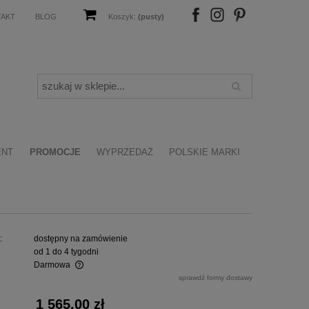
TAKT
BLOG
Koszyk:
(pusty)
FB
IN
P
ENT
PROMOCJE
WYPRZEDAŻ
POLSKIE MARKI
:
dostępny na zamówienie
od 1 do 4 tygodni
Darmowa
sprawdź formy dostawy
alnych kosztów
1 565,00 zł