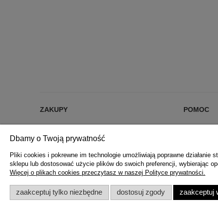
ZAKUPY
POMOC
% RABATY %
JAK KUPOW
Dbamy o Twoją prywatność
DARMOWA DOSTAWA OD 200 zł
CZĘSTE PYT
FORMY PŁATNOŚCI
POLITYKA 
Pliki cookies i pokrewne im technologie umożliwiają poprawne działanie
sklepu lub dostosować użycie plików do swoich preferencji, wybierając op
REKLAMACJE I ZWROTY
Więcej o plikach cookies przeczytasz w naszej Polityce prywatności.
REGULAMIN ZAKUPÓW
zaakceptuj tylko niezbędne
dostosuj zgody
zaakceptuj 