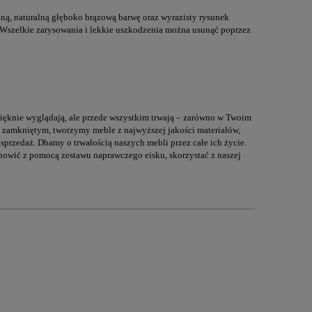
ną, naturalną głęboko brązową barwę oraz wyrazisty rysunek
. Wszelkie zarysowania i lekkie uszkodzenia można usunąć poprzez
 pięknie wyglądają, ale przede wszystkim trwają – zarówno w Twoim
gu zamkniętym, tworzymy meble z najwyższej jakości materiałów,
 sprzedaż. Dbamy o trwałością naszych mebli przez całe ich życie.
dnowić z pomocą zestawu naprawczego eisku, skorzystać z naszej