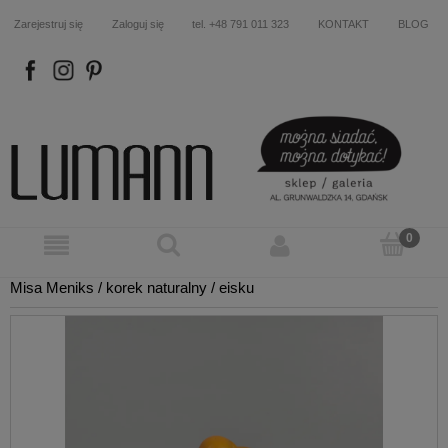
Zarejestruj się
Zaloguj się
tel. +48 791 011 323
KONTAKT
BLOG
FB
IN
P
Misa Meniks / korek naturalny / eisku