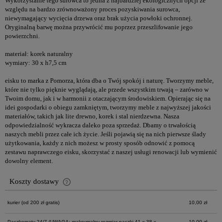
Wykorzystanie tego surowca to jedna z najbardziej ekologicznych opcji ze
względu na bardzo zrównoważony proces pozyskiwania surowca,
niewymagający wycięcia drzewa oraz brak użycia powłoki ochronnej.
Oryginalną barwę można przywrócić mu poprzez przeszlifowanie jego
powierzchni.
materiał: korek naturalny
wymiary: 30 x h7,5 cm
eisku to marka z Pomorza, która dba o Twój spokój i naturę. Tworzymy meble,
które nie tylko pięknie wyglądają, ale przede wszystkim trwają – zarówno w
Twoim domu, jak i w harmonii z otaczającym środowiskiem. Opierając się na
idei gospodarki o obiegu zamkniętym, tworzymy meble z najwyższej jakości
materiałów, takich jak lite drewno, korek i stal nierdzewna. Nasza
odpowiedzialność wykracza daleko poza sprzedaż. Dbamy o trwałością
naszych mebli przez całe ich życie. Jeśli pojawią się na nich pierwsze ślady
użytkowania, każdy z nich możesz w prosty sposób odnowić z pomocą
zestawu naprawczego eisku, skorzystać z naszej usługi renowacji lub wymienić
dowolny element.
Koszty dostawy
Cena nie zawiera ewentualnych kosztów płatności
kurier
(od 200 zł gratis)
10,00 zł
Paczkomaty 24/7
(UWAGA: maksymalny rozmiar paczki 41 x 38 x
10,00 zł