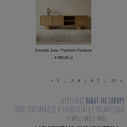
Komoda Juna / Pastform Furniture
4 990,00 zł
«
1
...
3
4
5
6
7
...
53
»
otrzymaj
rabat na zakupy
oraz informacje o nowościach i promocjach