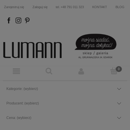
Zarejestruj się
Zaloguj się
tel. +48 791 011 323
KONTAKT
BLOG
FB
IN
P
Kategorie: (wybierz)
Producent: (wybierz)
Cena: (wybierz)