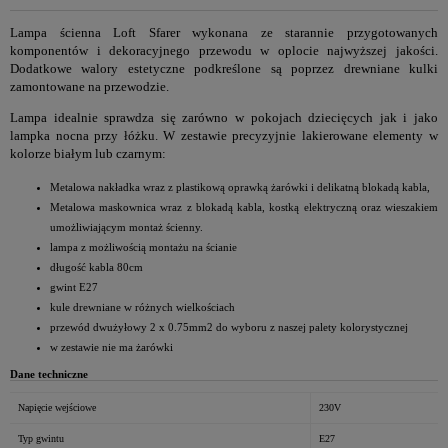
Lampa ścienna Loft Sfarer wykonana ze starannie przygotowanych
komponentów i dekoracyjnego przewodu w oplocie najwyższej jakości.
Dodatkowe walory estetyczne podkreślone są poprzez drewniane kulki
zamontowane na przewodzie.
Lampa idealnie sprawdza się zarówno w pokojach dziecięcych jak i jako
lampka nocna przy łóżku. W zestawie precyzyjnie lakierowane elementy w
kolorze białym lub czarnym:
Metalowa nakładka wraz z plastikową oprawką żarówki i delikatną blokadą kabla,
Metalowa maskownica wraz z blokadą kabla, kostką elektryczną oraz wieszakiem
umożliwiającym montaż ścienny.
lampa z możliwością montażu na ścianie
długość kabla 80cm
gwint E27
kule drewniane w różnych wielkościach
przewód dwużyłowy 2 x 0.75mm2 do wyboru z naszej palety kolorystycznej
w zestawie nie ma żarówki
Dane techniczne
Napięcie wejściowe
230V
Typ gwintu
E27