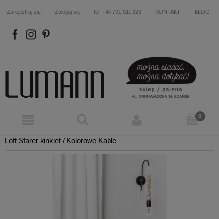
Zarejestruj się
Zaloguj się
tel. +48 791 011 323
KONTAKT
BLOG
FB
IN
P
Loft Sfarer kinkiet / Kolorowe Kable