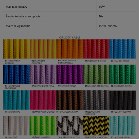
Max moc oprawy
60W
Źródło światła w komplecie
Nie
Materiał wykonania
metal, drewno