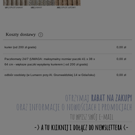
Koszty dostawy
Cena nie zawiera ewentualnych kosztów płatności
kurier
(od 200 zł gratis)
0,00 zł
Paczkomaty 24/7
(UWAGA: maksymalny rozmiar paczki 41 x 38 x
0,00 zł
64 cm - większe paczki wysyłamy kurierem | od 200 zł gratis)
odbiór osobisty
(w Lumann przy Al. Grunwaldzkiej 14 w Gdańsku)
0,00 zł
otrzymaj
rabat na zakupy
oraz informacje o nowościach i promocjach