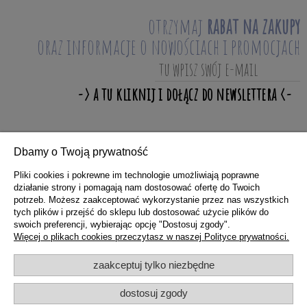
otrzymaj
rabat na zakupy
oraz informacje o nowościach i promocjach
Dbamy o Twoją prywatność
ZAKUPY
Pliki cookies i pokrewne im technologie umożliwiają poprawne
działanie strony i pomagają nam dostosować ofertę do Twoich
potrzeb. Możesz zaakceptować wykorzystanie przez nas wszystkich
POMOC
tych plików i przejść do sklepu lub dostosować użycie plików do
swoich preferencji, wybierając opcję "Dostosuj zgody".
Więcej o plikach cookies przeczytasz w naszej Polityce prywatności.
MOJE KONTO
zaakceptuj tylko niezbędne
dostosuj zgody
INFORMACJE