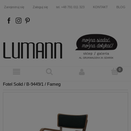
Zarejestruj się
Zaloguj się
tel. +48 791 011 323
KONTAKT
BLOG
FB
IN
P
Fotel Solid / B-9449/1 / Fameg