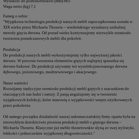
Wysokość do podłokietników (mm) 665
Waga netto (kg) 7,1
Fameg o sobie:
"Wyjątkowa technologia produkcji naszych mebli zapoczątkowana została w
XIX wieku przez Michaela Thoneta – wiedeńskiego wynalazcę unikalnej
metody gięcia drewna. Od ponad wieku kontynuujemy niezwykłe rzemiosło
tworzenia ponadczasowych mebli dla pokoleń.
Produkcja
Do produkcji naszych mebli wykorzystujemy tylko najwyższej jakości
drewno. W procesie tworzenia elementów giętych najlepiej sprawdza się
drewno bukowe. Do produkcji używamy też wyselekcjonowanego drewna
dębowego, jesionowego, modrzewiowego i akacjowego.
Nasze wartości
Rozwijamy tradycyjne rzemiosło produkcji mebli giętych z szacunkiem do
otaczających nas ludzi i natury. Z pasją angażujemy się w tworzenie
wyjątkowych kolekcji, które stanowią o wyjątkowości wnętrz użytkowanych
przez pokolenia.
Od samego początku działalność naszej radomszczańskiej firmy oparta była na
niezwykłym dziedzictwie pioniera produkcji mebli z giętego drewna –
Michaela Thoneta. Klasyczne już meble thonetowskie słyną ze swej stylistyki,
lekkości i jednocześnie wyjątkowej długowieczności."