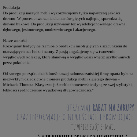
Produkcja
Do produkcji naszych mebli wykorzystujemy tylko najwyższej jakości
drewno. W procesie tworzenia elementów giętych najlepiej sprawdza się
drewno bukowe. Do produkcji używamy też wyselekcjonowanego drewna
dębowego, jesionowego, modrzewiowego i akacjowego.
Nasze wartości
Rozwijamy tradycyjne rzemiosło produkcji mebli giętych z szacunkiem do
otaczających nas ludzi i natury. Z pasją angażujemy się w tworzenie
wyjątkowych kolekcji, które stanowią o wyjątkowości wnętrz użytkowanych
przez pokolenia.
Od samego początku działalność naszej radomszczańskiej firmy oparta była na
niezwykłym dziedzictwie pioniera produkcji mebli z giętego drewna –
Michaela Thoneta. Klasyczne już meble thonetowskie słyną ze swej stylistyki,
lekkości i jednocześnie wyjątkowej długowieczności."
otrzymaj
rabat na zakupy
oraz informacje o nowościach i promocjach