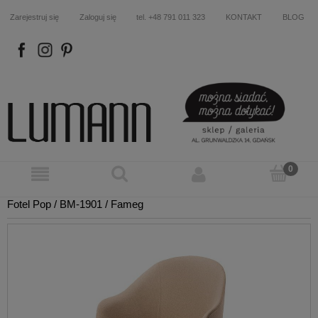
Zarejestruj się
Zaloguj się
tel. +48 791 011 323
KONTAKT
BLOG
FB
IN
P
Fotel Pop / BM-1901 / Fameg