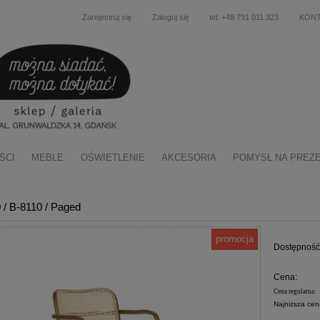
Zarejestruj się
Zaloguj się
tel. +48 791 011 323
KON
ŚCI
MEBLE
OŚWIETLENIE
AKCESORIA
POMYSŁ NA PREZ
d
0 / B-8110 / Paged
promocja
Dostępność
Cena:
Cena regularna:
Najniższa cen