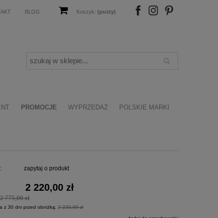
TAKT
BLOG
Koszyk:
(pusty)
FB
IN
P
ENT
PROMOCJE
WYPRZEDAŻ
POLSKIE MARKI
:
zapytaj o produkt
2 220,00 zł
2 775,00 zł
a z 30 dni przed obniżką:
2 220,00 zł