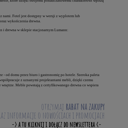
to meble, które dzięki swojemu ponadczasowemu charakterowi wpiszą
z nami. Fotel jest dostępny w wersji z wyplotem lub
y oraz wykończenia drewna.
in i drewna w sklepie stacjonarnym Lumann:
ze - od domu przez biuro i gastronomię po hotele. Szeroka paleta
 współpracuje z uznanymi projektantami mebli, dzięki czemu
 wnętrze. Meble powstają z certyfikowanego drewna co wspiera
otrzymaj
rabat na zakupy
raz informacje o nowościach i promocjach