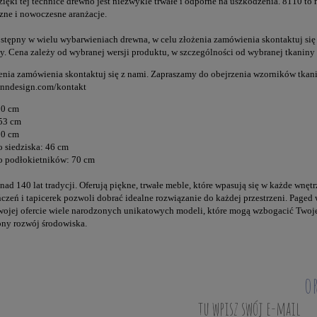
Dzięki tej technice drewno jest niezwykle trwałe i odporne na uszkodzenia. 8110 
czne i nowoczesne aranżacje.
dostępny w wielu wybarwieniach drewna, w celu złożenia zamówienia skontaktuj się 
y. Cena zależy od wybranej wersji produktu, w szczególności od wybranej tkanin
enia zamówienia skontaktuj się z nami. Zapraszamy do obejrzenia wzorników tkan
anndesign.com/kontakt
80 cm
53 cm
50 cm
 siedziska: 46 cm
o podłokietników: 70 cm
nad 140 lat tradycji. Oferują piękne, trwałe meble, które wpasują się w każde wnętr
czeń i tapicerek pozwoli dobrać idealne rozwiązanie do każdej przestrzeni. Paged
wojej ofercie wiele narodzonych unikatowych modeli, które mogą wzbogacić Twoje
ny rozwój środowiska.
o