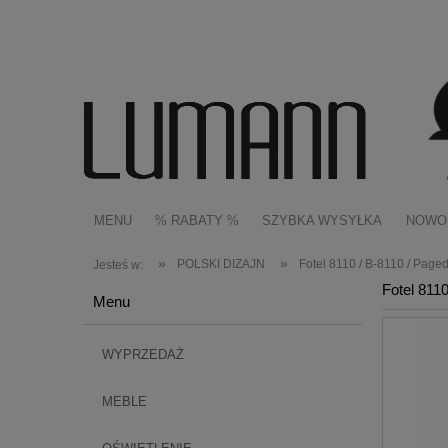
MENU
% RABATY %
SZYBKA WYSYŁKA
NOWO
»
»
POLSKI DIZAJN
Fotel 8110 / B-8110 / Page
Jesteś w:
Fotel 811
Menu
WYPRZEDAŻ
MEBLE