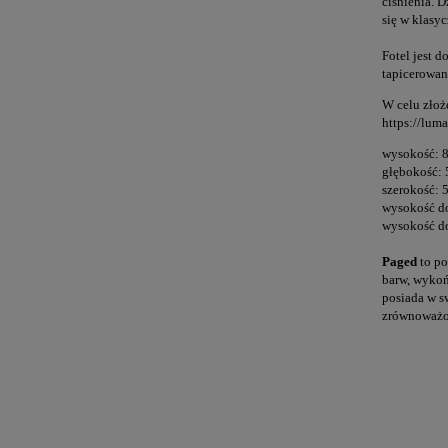
ciśnienia. 
się w klasy
Fotel jest 
tapicerowan
W celu złoż
https://lum
wysokość: 
głębokość: 
szerokość: 
wysokość do
wysokość d
Paged
to po
barw, wykoń
posiada w s
zrównoważo