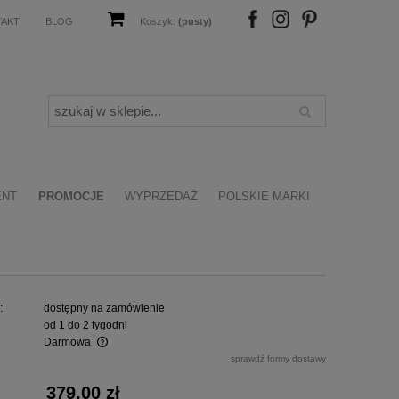
TAKT
BLOG
Koszyk:
(pusty)
FB
IN
P
ENT
PROMOCJE
WYPRZEDAŻ
POLSKIE MARKI
:
dostępny na zamówienie
od 1 do 2 tygodni
Darmowa
sprawdź formy dostawy
alnych kosztów
379,00 zł