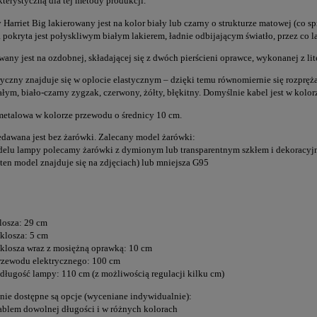
kterystyczną dla tej metody produkcji.
Harriet Big lakierowany jest na kolor biały lub czarny o strukturze matowej (co s
 pokryta jest połyskliwym białym lakierem, ładnie odbijającym światło, przez co l
any jest na ozdobnej, składającej się z dwóch pierścieni oprawce, wykonanej z lit
ryczny znajduje się w oplocie elastycznym – dzięki temu równomiernie się rozpręża
łym, biało-czarny zygzak, czerwony, żółty, błękitny. Domyślnie kabel jest w kolor
metalowa w kolorze przewodu o średnicy 10 cm.
dawana jest bez żarówki. Zalecany model żarówki:
elu lampy polecamy żarówki z dymionym lub transparentnym szkłem i dekoracyj
ten model znajduje się na zdjęciach) lub mniejsza G95
klosza: 29 cm
klosza: 5 cm
klosza wraz z mosiężną oprawką: 10 cm
rzewodu elektrycznego: 100 cm
 długość lampy: 110 cm (z możliwością regulacji kilku cm)
ie dostępne są opcje (wyceniane indywidualnie):
ablem dowolnej długości i w różnych kolorach