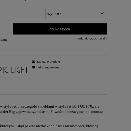
do koszyka
dodaj do przechowalni
agane
zapytaj o produkt
poleć znajomemu
tylu retro, szczególe z meblami w stylu lat 50. i 60. i 70., ale
rriet Big zapewnia szerokie możliwości aranżacyjne, np. montaż
lniczym – stąd pewne niedoskonałości i nierówności, które są