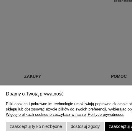
odbiór osobis
ZAKUPY
POMOC
% RABATY %
JAK KUPOW
Dbamy o Twoją prywatność
DARMOWA DOSTAWA OD 200 zł
CZĘSTE PYT
FORMY PŁATNOŚCI
POLITYKA 
Pliki cookies i pokrewne im technologie umożliwiają poprawne działanie
sklepu lub dostosować użycie plików do swoich preferencji, wybierając op
REKLAMACJE I ZWROTY
Więcej o plikach cookies przeczytasz w naszej Polityce prywatności.
REGULAMIN ZAKUPÓW
zaakceptuj tylko niezbędne
dostosuj zgody
zaakceptuj 