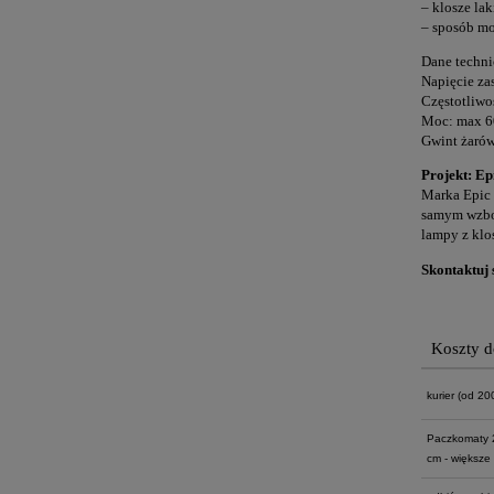
– klosze la
– sposób mo
Dane techni
Napięcie za
Częstotliwo
Moc: max 
Gwint żarów
Projekt: Ep
Marka Epic 
samym wzbog
lampy z klo
Skontaktuj 
Koszty 
kurier
(od 200 
Paczkomaty 
cm - większe 