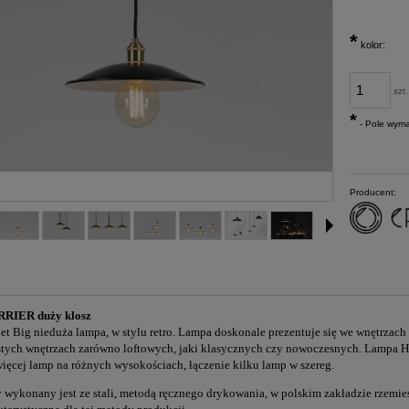
*
kolor:
szt.
*
- Pole wym
Producent:
RIER duży klosz
t Big nieduża lampa, w stylu retro. Lampa doskonale prezentuje się we wnętrzach w s
stych wnętrzach zarówno loftowych, jaki klasycznych czy nowoczesnych. Lampa Ha
ięcej lamp na różnych wysokościach, łączenie kilku lamp w szereg.
 wykonany jest ze stali, metodą ręcznego drykowania, w polskim zakładzie rzemieś