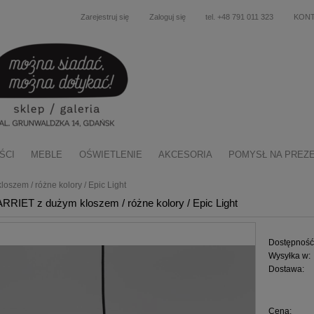
Zarejestruj się
Zaloguj się
tel. +48 791 011 323
KON
ŚCI
MEBLE
OŚWIETLENIE
AKCESORIA
POMYSŁ NA PREZ
szem / różne kolory / Epic Light
RIET z dużym kloszem / różne kolory / Epic Light
Dostępność
Wysyłka w:
Dostawa:
Cena nie zawiera ewentu
Cena:
płatności