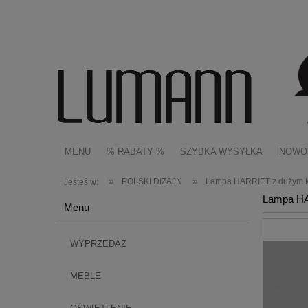
MENU
% RABATY %
SZYBKA WYSYŁKA
NOWO
»
»
POLSKI DIZAJN
Lampa HARRIET z dużym klo
Jesteś w:
Lampa HAR
Menu
WYPRZEDAŻ
MEBLE