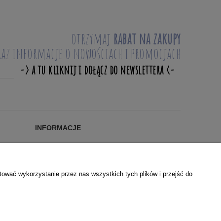
otrzymaj
rabat na zakupy
raz informacje o nowościach i promocjach
INFORMACJE
Blog
KONTAKT
O NAS
tować wykorzystanie przez nas wszystkich tych plików i przejść do
WSPÓŁPRACA
POLSKIE MARKI