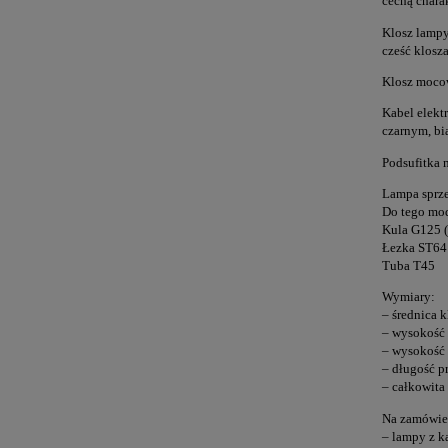
cechą chara
Klosz lampy 
cześć klosza
Klosz mocow
Kabel elekt
czarnym, bia
Podsufitka 
Lampa sprze
Do tego mod
Kula G125 (
Łezka ST64
Tuba T45
Wymiary:
– średnica 
– wysokość 
– wysokość 
– długość p
– całkowita
Na zamówien
– lampy z k