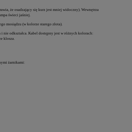
prawia, że osadzający się kurz jest mniej widoczny). Wewnętrza
ampa świeci jaśniej.
ego mosiądzu (w kolorze starego złota).
 i nie odkształca. Kabel dostępny jest w różnych kolorach:
ze klosza.
nymi żarnikami: