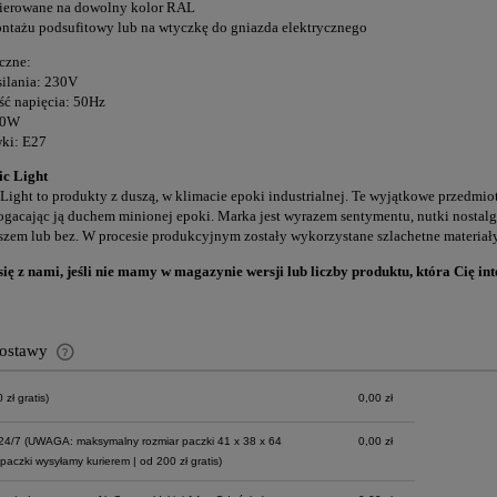
kierowane na dowolny kolor RAL
ntażu podsufitowy lub na wtyczkę do gniazda elektrycznego
czne:
silania: 230V
ść napięcia: 50Hz
60W
ki: E27
ic Light
Light to produkty z duszą, w klimacie epoki industrialnej. Te wyjątkowe przedmi
acając ją duchem minionej epoki. Marka jest wyrazem sentymentu, nutki nostalgi
szem lub bez. W procesie produkcyjnym zostały wykorzystane szlachetne materiały
się z nami, jeśli nie mamy w magazynie wersji lub liczby produktu, która Cię inte
dostawy
zł gratis)
0,00 zł
Cena nie zawiera ewentualnych kosztów
płatności
24/7
(UWAGA: maksymalny rozmiar paczki 41 x 38 x 64
0,00 zł
paczki wysyłamy kurierem | od 200 zł gratis)