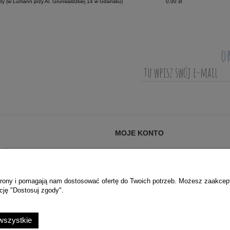
ty
(w Lumann przy Al. Grunwaldzkiej 14 w Gdańsku)
0,00 zł
o
MOJE KONTO
AĆ?
LOGOWANIE
ANIA (FAQ)
MOJE ZAMÓWIENIA
PRYWATNOŚCI
PRZECHOWALNIA
 strony i pomagają nam dostosować ofertę do Twoich potrzeb. Możesz zaakcep
cję "Dostosuj zgody".
USTAWIENIA KONTA
wszystkie