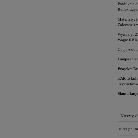
Produkcja o
Reflex uzys
Materiały: 
Zalecane źr
Wymiary: 2
Waga: 0.8 k
Opcja z obc
Lampa sprze
Projekt: T
TAR
to kol
użyciu nowo
Skontaktuj 
Koszty 
kurier
(od 200 