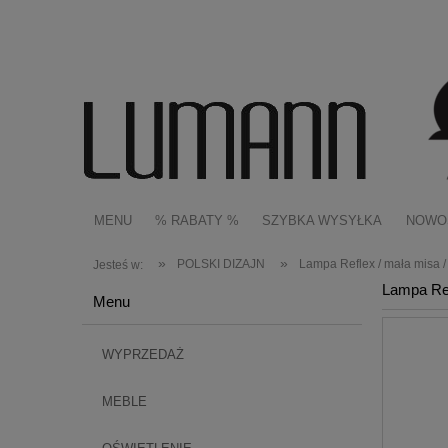
MENU
% RABATY %
SZYBKA WYSYŁKA
NOWO
»
»
POLSKI DIZAJN
Lampa Reflex / mała misa /
Jesteś w:
Lampa Ref
Menu
WYPRZEDAŻ
MEBLE