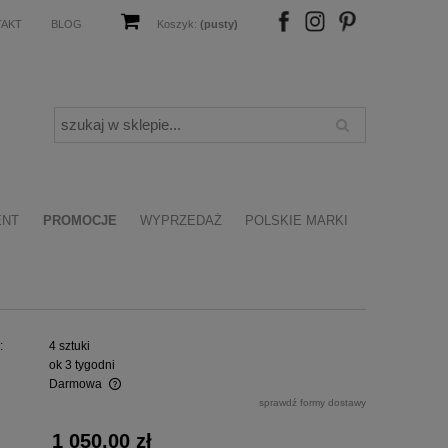
TAKT
BLOG
Koszyk:
(pusty)
FB
IN
P
ENT
PROMOCJE
WYPRZEDAŻ
POLSKIE MARKI
:
4 sztuki
ok 3 tygodni
Darmowa
sprawdź formy dostawy
alnych kosztów
1 050,00 zł