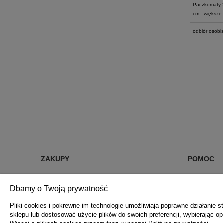
Paczkomaty 
cm - większe 
odbiór osobis
ZAKUPY
POMOC
% RABATY %
JAK KUPOW
Dbamy o Twoją prywatność
DARMOWA DOSTAWA OD 200 zł
CZĘSTE PYT
FORMY PŁATNOŚCI
POLITYKA 
Pliki cookies i pokrewne im technologie umożliwiają poprawne działanie
sklepu lub dostosować użycie plików do swoich preferencji, wybierając op
REKLAMACJE I ZWROTY