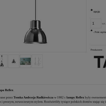
*
opcja:
szt.
*
- Pole wym
Producent:
mpa Reflex
wane przez
Tomka Andrzeja Rudkiewicza
w 1982 r.
lampy Reflex
były ewenemente
i prostym, nowoczesnym stylem. Rozświetliły tysiące polskich domów stając się i