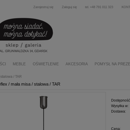
Zarejestruj się
Zaloguj się
tel. +48 791 011 323
KON
ŚCI
MEBLE
OŚWIETLENIE
AKCESORIA
POMYSŁ NA PREZ
 stalowa / TAR
lex / mała misa / stalowa / TAR
Dostępność
Wysyłka w:
Dostawa:
Cena nie zawiera ewentu
Cena:
płatności