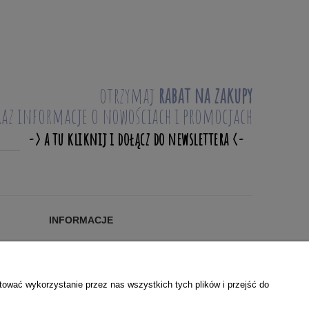
otrzymaj
rabat na zakupy
raz informacje o nowościach i promocjach
INFORMACJE
Blog
KONTAKT
O NAS
tować wykorzystanie przez nas wszystkich tych plików i przejść do
WSPÓŁPRACA