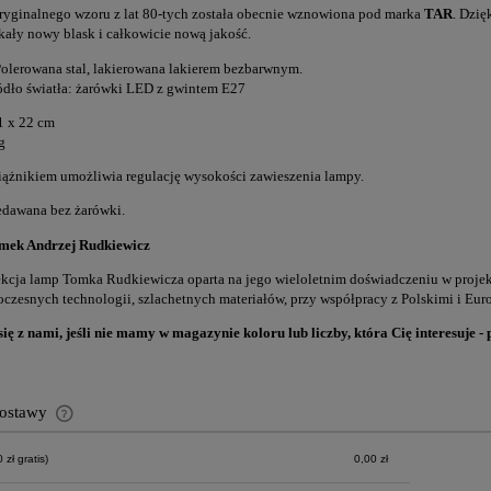
ryginalnego wzoru z lat 80-tych została obecnie wznowiona pod marka
TAR
. Dzię
kały nowy blask i całkowicie nową jakość.
Polerowana stal, lakierowana lakierem bezbarwnym.
ódło światła: żarówki LED z gwintem E27
1 x 22 cm
g
iążnikiem umożliwia regulację wysokości zawieszenia lampy.
dawana bez żarówki.
omek Andrzej Rudkiewicz
ekcja lamp Tomka Rudkiewicza oparta na jego wieloletnim doświadczeniu w projek
czesnych technologii, szlachetnych materiałów, przy współpracy z Polskimi i Eu
się z nami, jeśli nie mamy w magazynie koloru lub liczby, która Cię interesuje - 
dostawy
zł gratis)
0,00 zł
Cena nie zawiera ewentualnych kosztów
płatności