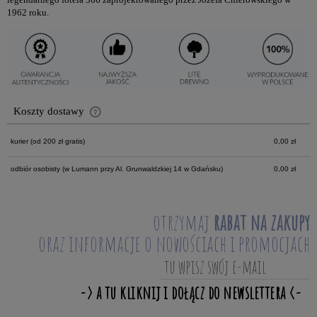
1962 roku.
Koszty dostawy
Cena nie zawiera ewentualnych kosztów płatności
kurier
(od 200 zł gratis)
0,00 zł
odbiór osobisty
(w Lumann przy Al. Grunwaldzkiej 14 w Gdańsku)
0,00 zł
otrzymaj
rabat na zakupy
oraz informacje o nowościach i promocjach