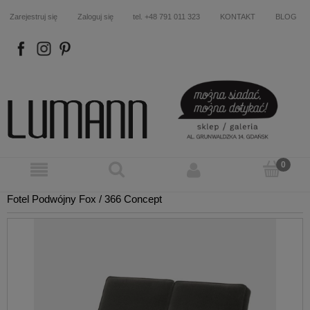
Zarejestruj się
Zaloguj się
tel. +48 791 011 323
KONTAKT
BLOG
FB
IN
P
Fotel Podwójny Fox / 366 Concept