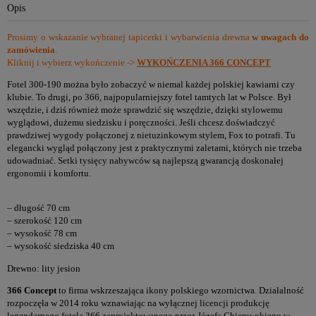
Opis
Prosimy o wskazanie wybranej tapicerki i wybarwienia drewna
w uwagach do
zamówienia
.
Kliknij i wybierz wykończenie ->
WYKOŃCZENIA 366 CONCEPT
Fotel 300-190 można było zobaczyć w niemal każdej polskiej kawiarni czy
klubie. To drugi, po 366, najpopularniejszy fotel tamtych lat w Polsce. Był
wszędzie, i dziś również może sprawdzić się wszędzie, dzięki stylowemu
wyglądowi, dużemu siedzisku i poręczności. Jeśli chcesz doświadczyć
prawdziwej wygody połączonej z nietuzinkowym stylem, Fox to potrafi. Tu
elegancki wygląd połączony jest z praktycznymi zaletami, których nie trzeba
udowadniać. Setki tysięcy nabywców są najlepszą gwarancją doskonałej
ergonomii i komfortu.
– długość 70 cm
– szerokość 120 cm
– wysokość 78 cm
– wysokość siedziska 40 cm
Drewno: lity jesion
366 Concept
to firma wskrzeszająca ikony polskiego wzornictwa. Działalność
rozpoczęła w 2014 roku wznawiając na wyłącznej licencji produkcję
legendarnego fotela 366 zaprojektowanego przez Józefa Chierowskiego w