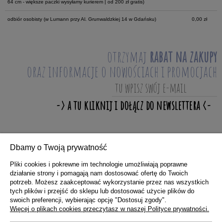
64 cm - większe paczki wysyłamy kurierem | od 200 zł gratis)
odbiór osobisty
(w Lumann przy Al. Grunwaldzkiej 14 w Gdańsku)
0,00 zł
otrzymaj
rabat na zakupy
oraz informacje o nowościach i promocjach
Dbamy o Twoją prywatność
ZAKUPY
Pliki cookies i pokrewne im technologie umożliwiają poprawne
działanie strony i pomagają nam dostosować ofertę do Twoich
potrzeb. Możesz zaakceptować wykorzystanie przez nas wszystkich
POMOC
tych plików i przejść do sklepu lub dostosować użycie plików do
swoich preferencji, wybierając opcję "Dostosuj zgody".
Więcej o plikach cookies przeczytasz w naszej Polityce prywatności.
MOJE KONTO