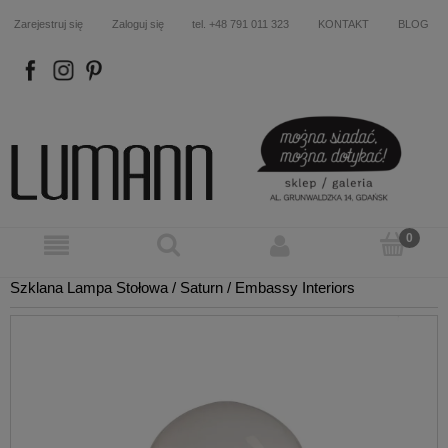
Zarejestruj się
Zaloguj się
tel. +48 791 011 323
KONTAKT
BLOG
FB
IN
P
Szklana Lampa Stołowa / Saturn / Embassy Interiors