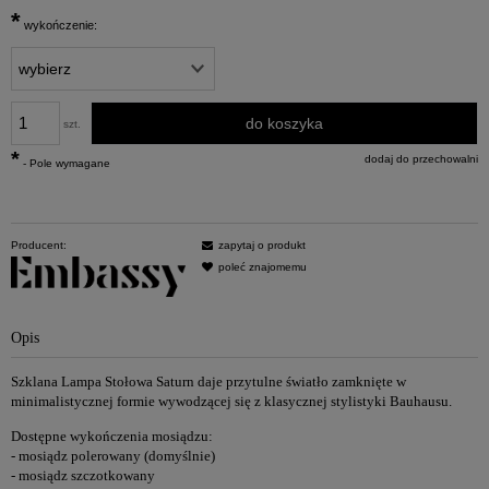
*
wykończenie:
do koszyka
szt.
*
dodaj do przechowalni
- Pole wymagane
Producent:
zapytaj o produkt
poleć znajomemu
Opis
Szklana Lampa Stołowa Saturn daje przytulne światło zamknięte w
minimalistycznej formie wywodzącej się z klasycznej stylistyki Bauhausu.
Dostępne wykończenia mosiądzu:
- mosiądz polerowany (domyślnie)
- mosiądz szczotkowany