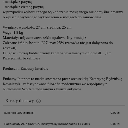
- mosiądz z patyną
- mosiądz z ciemną patyną
w przypadku wyboru innego wykończenia mosiężnego niż domyślne prosimy
o wpisanie wybranego wykończenia w uwagach do zamówienia.
Wymiary: wysokość: 27 cm, średnica: 25 cm
Waga: 1,8 kg
Materiały: trójwarstwowe szkło opalowe, lity mosiądz
Zalecane źródło światła: E27, max 25W (żarówka nie jest dołączona do
zestawu)
Długość i rodzaj kabla: czarny kabel w bawełnianym oplocie dł. 1,8 m.
Przełącznik: bakelitowy
Producent: Embassy Interiors
Embassy Interiors to marka stworzona przez architektkę Katarzynę Będzińską
Kowalczyk - zafascynowaną filozofią modernizmu we współpracy z
Nicholasem Scottem związanym z branżą antyków.
Koszty dostawy
Cena nie zawiera ewentualnych kosztów płatności
kurier
(od 200 zł gratis)
0,00 zł
Paczkomaty 24/7
(UWAGA: maksymalny rozmiar paczki 41 x 38 x
0,00 zł