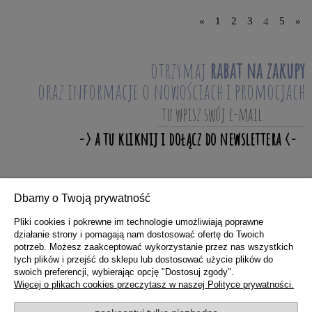
«
1
2
3
4
5
»
otrzymaj
rabat na zakupy
oraz informacje o nowościach i promocjach
Dbamy o Twoją prywatność
ZAKUPY
Pliki cookies i pokrewne im technologie umożliwiają poprawne
działanie strony i pomagają nam dostosować ofertę do Twoich
potrzeb. Możesz zaakceptować wykorzystanie przez nas wszystkich
POMOC
tych plików i przejść do sklepu lub dostosować użycie plików do
swoich preferencji, wybierając opcję "Dostosuj zgody".
Więcej o plikach cookies przeczytasz w naszej Polityce prywatności.
MOJE KONTO