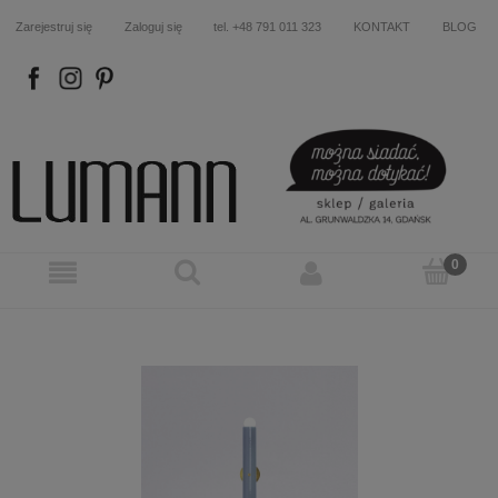
Zarejestruj się
Zaloguj się
tel. +48 791 011 323
KONTAKT
BLOG
FB
IN
P