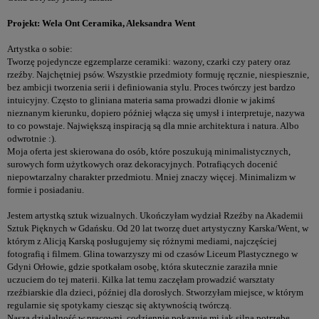
Projekt: Wela Ont Ceramika, Aleksandra Went
Artystka o sobie:
Tworzę pojedyncze egzemplarze ceramiki: wazony, czarki czy patery oraz
rzeźby. Najchętniej psów. Wszystkie przedmioty formuję ręcznie, niespiesznie,
bez ambicji tworzenia serii i definiowania stylu. Proces twórczy jest bardzo
intuicyjny. Często to gliniana materia sama prowadzi dłonie w jakimś
nieznanym kierunku, dopiero później włącza się umysł i interpretuje, nazywa
to co powstaje. Największą inspiracją są dla mnie architektura i natura. Albo
odwrotnie :).
Moja oferta jest skierowana do osób, które poszukują minimalistycznych,
surowych form użytkowych oraz dekoracyjnych. Potrafiących docenić
niepowtarzalny charakter przedmiotu. Mniej znaczy więcej. Minimalizm w
formie i posiadaniu.
Jestem artystką sztuk wizualnych. Ukończyłam wydział Rzeźby na Akademii
Sztuk Pięknych w Gdańsku. Od 20 lat tworzę duet artystyczny Karska/Went, w
którym z Alicją Karską posługujemy się różnymi mediami, najczęściej
fotografią i filmem. Glina towarzyszy mi od czasów Liceum Plastycznego w
Gdyni Orłowie, gdzie spotkałam osobę, która skutecznie zaraziła mnie
uczuciem do tej materii. Kilka lat temu zaczęłam prowadzić warsztaty
rzeźbiarskie dla dzieci, później dla dorosłych. Stworzyłam miejsce, w którym
regularnie się spotykamy ciesząc się aktywnością twórczą.
Nasza działalność w pracowni, codziennie pokazuje mi jak silną potrzebę