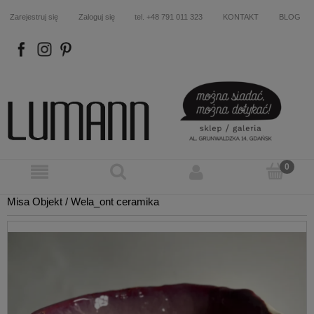
Zarejestruj się
Zaloguj się
tel. +48 791 011 323
KONTAKT
BLOG
FB
IN
P
Misa Objekt / Wela_ont ceramika