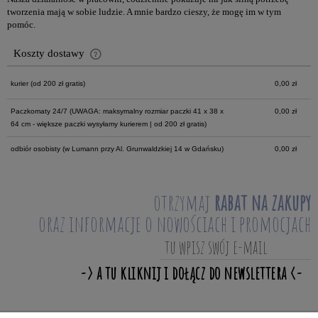
tworzenia mają w sobie ludzie. A mnie bardzo cieszy, że mogę im w tym
pomóc.
Koszty dostawy
Cena nie zawiera ewentualnych kosztów płatności
kurier
(od 200 zł gratis)
0,00 zł
Paczkomaty 24/7
(UWAGA: maksymalny rozmiar paczki 41 x 38 x
0,00 zł
64 cm - większe paczki wysyłamy kurierem | od 200 zł gratis)
odbiór osobisty
(w Lumann przy Al. Grunwaldzkiej 14 w Gdańsku)
0,00 zł
otrzymaj
rabat na zakupy
oraz informacje o nowościach i promocjach