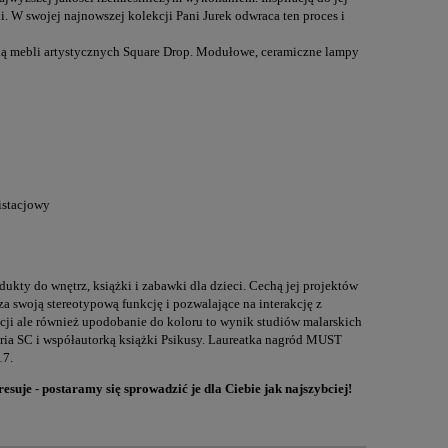
. W swojej najnowszej kolekcji Pani Jurek odwraca ten proces i
wnią mebli artystycznych Square Drop. Modułowe, ceramiczne lampy
pistacjowy
dukty do wnętrz, książki i zabawki dla dzieci. Cechą jej projektów
a swoją stereotypową funkcję i pozwalające na interakcję z
ji ale również upodobanie do koloru to wynik studiów malarskich
aria SC i współautorką książki Psikusy. Laureatka nagród MUST
17.
esuje - postaramy się sprowadzić je dla Ciebie jak najszybciej!