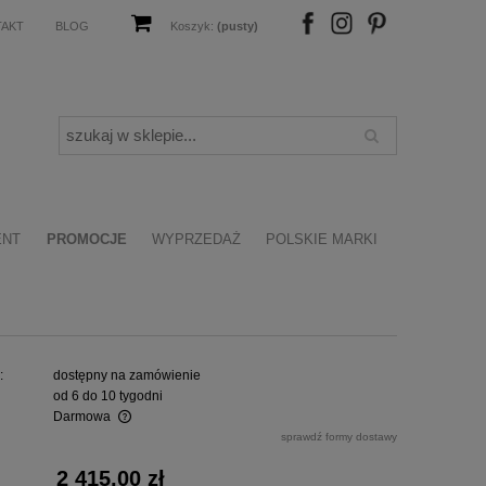
TAKT
BLOG
Koszyk:
(pusty)
FB
IN
P
ENT
PROMOCJE
WYPRZEDAŻ
POLSKIE MARKI
:
dostępny na zamówienie
od 6 do 10 tygodni
Darmowa
sprawdź formy dostawy
alnych kosztów
2 415,00 zł