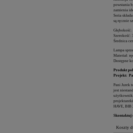
powstania b
zamienia id
Seria skład
są ręcznie 
Głębokość: 
Szerokość: 
Średnica ce
Lampa sprze
Materiał: r
Dostępne ko
Produkt pol
Projekt: Pa
Pani Jurek t
jest niesta
użytkowniki
projektantk
HAVE, BIB 2
Skontaktuj 
Koszty 