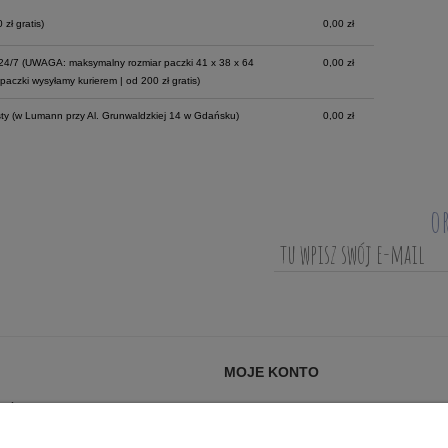
zł gratis)
0,00 zł
Cena nie zawiera ewentualnych kosztów
płatności
24/7
(UWAGA: maksymalny rozmiar paczki 41 x 38 x 64
0,00 zł
paczki wysyłamy kurierem | od 200 zł gratis)
ty
(w Lumann przy Al. Grunwaldzkiej 14 w Gdańsku)
0,00 zł
o
MOJE KONTO
AĆ?
LOGOWANIE
ANIA (FAQ)
MOJE ZAMÓWIENIA