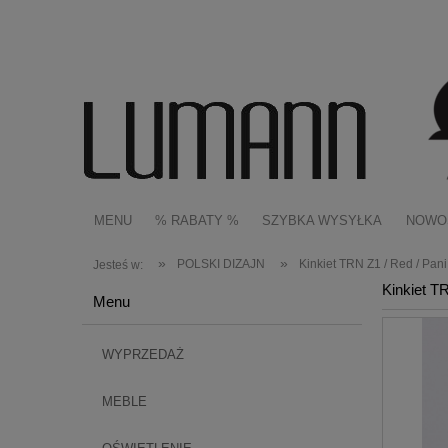
MENU
% RABATY %
SZYBKA WYSYŁKA
NOWO
»
»
POLSKI DIZAJN
Kinkiet TRN Z1 / Red / Pani
Jesteś w:
Kinkiet T
Menu
WYPRZEDAŻ
MEBLE