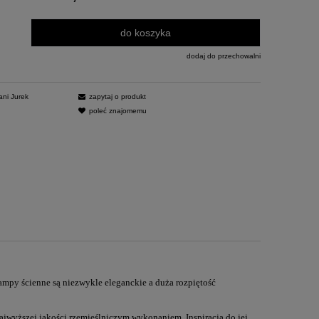
do koszyka
dodaj do przechowalni
ani Jurek
zapytaj o produkt
poleć znajomemu
mpy ścienne są niezwykle eleganckie a duża rozpiętość
najwyższej jakości rzemieślniczym wykonaniem. Inspiracją do jej