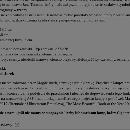
yło malarstwo Jana Tarasina, który malował przedmioty jako serie znaków i symboli
eogramy w rzeczy.
a się ze stolików, luster i lamp. Jesionowe meble powstały we współpracy z praco
szkliwione, dzięki czemu każda staje się niepowtarzalnym obiektem.
13,5 cm
36 cm
ramicznej tuby: 5 cm
dawana bez żarówki. Typ żarówki: e27/e26
ęcznie szkliwiona ceramika, elementy mosiężne
lory: czarny, niebieski matowy, ciemno brązowy, zielony, żółty, czerwony, ochra, 
ski.
ni Jurek
o marka założona przez Magdę Jurek, artystkę i projektantkę. Projektuje lampy, pro
ndardowe podejście do przedmiotu. Projektuje obiekty niestatyczne, wychodzące poz
em. Konceptualne podejście do przedmiotu i niechęć do dopowiedzenia jego funkc
i na warszawskiej ASP. Jest autorką bestsellerowego projektu lampy z probówek M
017 (Biennale of Illustration Bratislava), The Most Beautiful Book of the Year 20
się z nami, jeśli nie mamy w magazynie liczby lub wariantu lamp, który Cię inter
dostawy