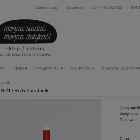
Zarejestruj się
Zaloguj się
tel. +48 791 011 323
KON
ŚCI
MEBLE
OŚWIETLENIE
AKCESORIA
POMYSŁ NA PREZ
 Jurek
RN Z1 / Red / Pani Jurek
Dostępność
Wysyłka w:
Dostawa:
Cena nie zawiera ewentu
Cena:
płatności