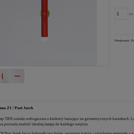
szt.
Producent:
P
nna Z1 / Pani Jurek
mp TRN została wzbogacona o kinkiety bazujące na geometrycznych kształtach. La
na pozwala znaleźć idealną lampę do każdego wnętrza.
N Pani Jurek łączy kaligraficzną formę, wyraziste kolory i szlachetne materiały z 