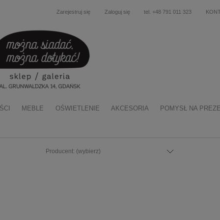
Zarejestruj się
Zaloguj się
tel. +48 791 011 323
KON
ŚCI
MEBLE
OŚWIETLENIE
AKCESORIA
POMYSŁ NA PREZ
Producent: (wybierz)