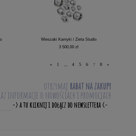
o
Wieszaki Kamyki / Zieta Studio
3 500,00 zł
«
1
...
4
5
6
7
8
»
otrzymaj
rabat na zakupy
raz informacje o nowościach i promocjach