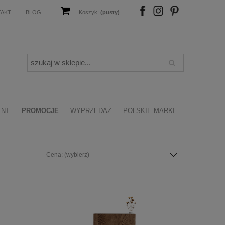
TAKT
BLOG
Koszyk:
(pusty)
FB
IN
P
ENT
PROMOCJE
WYPRZEDAŻ
POLSKIE MARKI
Cena: (wybierz)