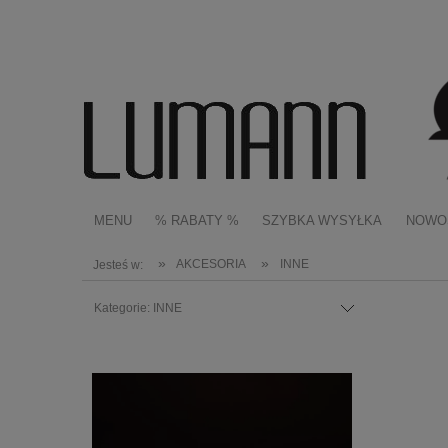
MENU
% RABATY %
SZYBKA WYSYŁKA
NOWO
»
»
AKCESORIA
INNE
Jesteś w:
Kategorie: INNE