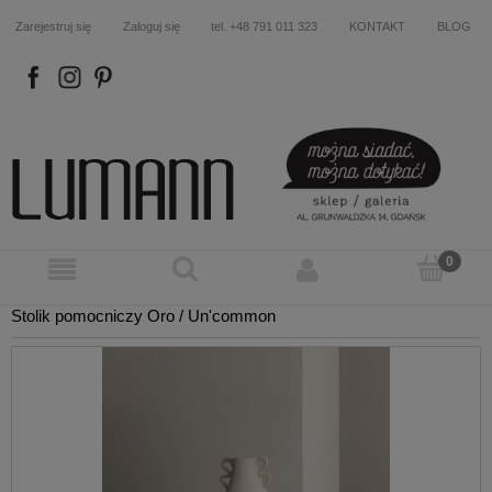
Zarejestruj się
Zaloguj się
tel. +48 791 011 323
KONTAKT
BLOG
FB
IN
P
Stolik pomocniczy Oro / Un'common