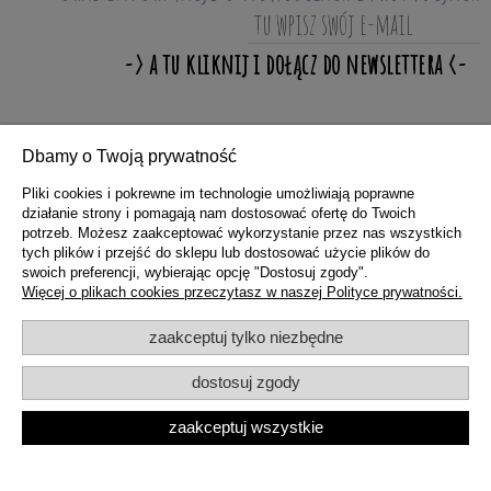
Dbamy o Twoją prywatność
ZAKUPY
Pliki cookies i pokrewne im technologie umożliwiają poprawne
działanie strony i pomagają nam dostosować ofertę do Twoich
potrzeb. Możesz zaakceptować wykorzystanie przez nas wszystkich
POMOC
tych plików i przejść do sklepu lub dostosować użycie plików do
swoich preferencji, wybierając opcję "Dostosuj zgody".
Więcej o plikach cookies przeczytasz w naszej Polityce prywatności.
MOJE KONTO
zaakceptuj tylko niezbędne
dostosuj zgody
INFORMACJE
zaakceptuj wszystkie
pokaż pełną wersję strony
Sklep internetowy Shoper.pl