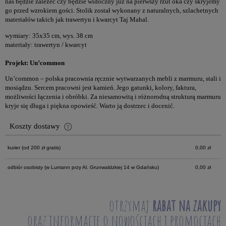
nas będzie zależeć czy będzie widoczny już na pierwszy rzut oka czy skryjemy
go przed wzrokiem gości. Stolik został wykonany z naturalnych, szlachetnych
materiałów takich jak trawertyn i kwarcyt Taj Mahal.
wymiary: 35x35 cm, wys. 38 cm
materiały: trawertyn / kwarcyt
Projekt: Un’common
Un’common – polska pracownia ręcznie wytwarzanych mebli z marmuru, stali i
mosiądzu. Sercem pracowni jest kamień. Jego gatunki, kolory, faktura,
możliwości łączenia i obróbki. Za niesamowitą i różnorodną strukturą marmuru
kryje się długa i piękna opowieść. Warto ją dostrzec i docenić.
Koszty dostawy
Cena nie zawiera ewentualnych kosztów płatności
kurier
(od 200 zł gratis)
0,00 zł
odbiór osobisty
(w Lumann przy Al. Grunwaldzkiej 14 w Gdańsku)
0,00 zł
otrzymaj
rabat na zakupy
oraz informacje o nowościach i promocjach