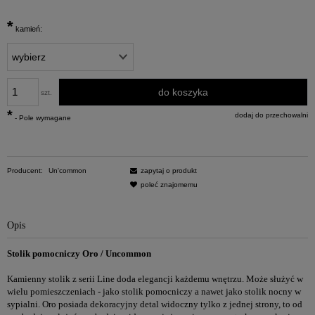
*
kamień:
do koszyka
szt.
*
dodaj do przechowalni
- Pole wymagane
Producent:
Un'common
zapytaj o produkt
poleć znajomemu
Opis
Stolik pomocniczy Oro / Uncommon
Kamienny stolik z serii Line doda elegancji każdemu wnętrzu. Może służyć w
wielu pomieszczeniach - jako stolik pomocniczy a nawet jako stolik nocny w
sypialni. Oro posiada dekoracyjny detal widoczny tylko z jednej strony, to od