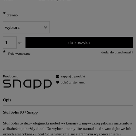
*
drewno:
do koszyka
szt.
*
dodaj do przechowalni
- Pole wymagane
Producent:
zapytaj o produkt
poleć znajomemu
Opis
Stół Solis 03 / Snapp
Stół Solis to duży elegancki mebel wykonany z najwyższej jakości materiałów
z dbałością o każdy detal. Do wyboru mamy lite naturalne drewno dębowe lub
orzech amerykański. Stół Solis wyróżnia się starannym wykończeniem i