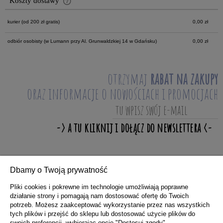
Koszty dostawy
Cena nie zawiera ewentualnych kosztów płatności
kurier
(od 200 zł gratis)
0,00 zł
odbiór osobisty
(w Lumann przy Al. Grunwaldzkiej 14 w Gdańsku)
0,00 zł
otrzymaj
rabat na zakupy
oraz informacje o nowościach i promocjach
Dbamy o Twoją prywatność
ZAKUPY
Pliki cookies i pokrewne im technologie umożliwiają poprawne
działanie strony i pomagają nam dostosować ofertę do Twoich
potrzeb. Możesz zaakceptować wykorzystanie przez nas wszystkich
POMOC
tych plików i przejść do sklepu lub dostosować użycie plików do
swoich preferencji, wybierając opcję "Dostosuj zgody".