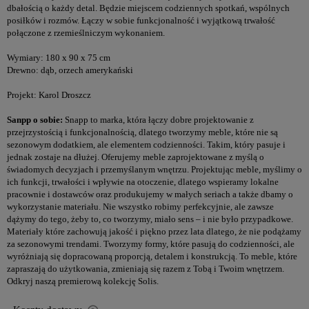
dbałością o każdy detal. Będzie miejscem codziennych spotkań, wspólnych
posiłków i rozmów. Łączy w sobie funkcjonalność i wyjątkową trwałość
połączone z rzemieślniczym wykonaniem.
Wymiary: 180 x 90 x 75 cm
Drewno: dąb, orzech amerykański
Projekt: Karol Droszcz
Sanpp o sobie:
Snapp to marka, która łączy dobre projektowanie z
przejrzystością i funkcjonalnością, dlatego tworzymy meble, które nie są
sezonowym dodatkiem, ale elementem codzienności. Takim, który pasuje i
jednak zostaje na dłużej. Oferujemy meble zaprojektowane z myślą o
świadomych decyzjach i przemyślanym wnętrzu. Projektując meble, myślimy o
ich funkcji, trwałości i wpływie na otoczenie, dlatego wspieramy lokalne
pracownie i dostawców oraz produkujemy w małych seriach a także dbamy o
wykorzystanie materiału. Nie wszystko robimy perfekcyjnie, ale zawsze
dążymy do tego, żeby to, co tworzymy, miało sens – i nie było przypadkowe.
Materiały które zachowują jakość i piękno przez lata dlatego, że nie podążamy
za sezonowymi trendami. Tworzymy formy, które pasują do codzienności, ale
wyróżniają się dopracowaną proporcją, detalem i konstrukcją. To meble, które
zapraszają do użytkowania, zmieniają się razem z Tobą i Twoim wnętrzem.
Odkryj naszą premierową kolekcję Solis.