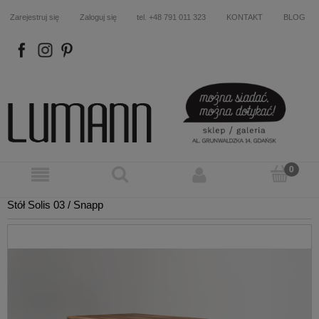
Zarejestruj się
Zaloguj się
tel. +48 791 011 323
KONTAKT
BLOG
FB
IN
P
Stół Solis 03 / Snapp