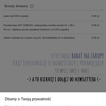
Koszty dostawy
Cena nie zawiera ewentualnych kosztów płatności
kurier
(od 200 zł gratis)
0,00 zł
Paczkomaty 24/7
(UWAGA: maksymalny rozmiar paczki 41 x 38 x
0,00 zł
64 cm - większe paczki wysyłamy kurierem | od 200 zł gratis)
odbiór osobisty
(w Lumann przy Al. Grunwaldzkiej 14 w Gdańsku)
0,00 zł
otrzymaj
rabat na zakupy
oraz informacje o nowościach i promocjach
Dbamy o Twoją prywatność
ZAKUPY