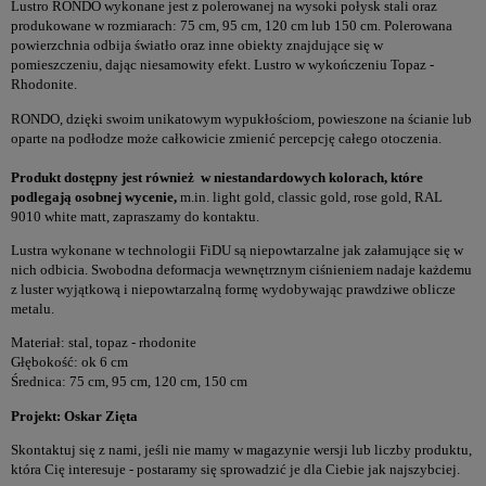
Lustro RONDO wykonane jest z polerowanej na wysoki połysk stali oraz
produkowane w rozmiarach: 75 cm, 95 cm, 120 cm lub 150 cm. Polerowana
powierzchnia odbija światło oraz inne obiekty znajdujące się w
pomieszczeniu, dając niesamowity efekt. Lustro w wykończeniu Topaz -
Rhodonite.
RONDO, dzięki swoim unikatowym wypukłościom, powieszone na ścianie lub
oparte na podłodze może całkowicie zmienić percepcję całego otoczenia.
Produkt dostępny jest również w niestandardowych kolorach, które
podlegają osobnej wycenie,
m.in. light gold, classic gold, rose gold, RAL
9010 white matt, zapraszamy do kontaktu.
Lustra wykonane w technologii FiDU są niepowtarzalne jak załamujące się w
nich odbicia. Swobodna deformacja wewnętrznym ciśnieniem nadaje każdemu
z luster wyjątkową i niepowtarzalną formę wydobywając prawdziwe oblicze
metalu.
Materiał: stal, topaz - rhodonite
Głębokość: ok 6 cm
Średnica: 75 cm, 95 cm, 120 cm, 150 cm
Projekt: Oskar Zięta
Skontaktuj się z nami, jeśli nie mamy w magazynie wersji lub liczby produktu,
która Cię interesuje - postaramy się sprowadzić je dla Ciebie jak najszybciej.