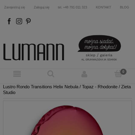
Zarejestruj się
Zaloguj się
tel. +48 791 011 323
KONTAKT
BLOG
FB
IN
P
Lustro Rondo Transitions Helix Nebula / Topaz - Rhodonite / Zieta
Studio