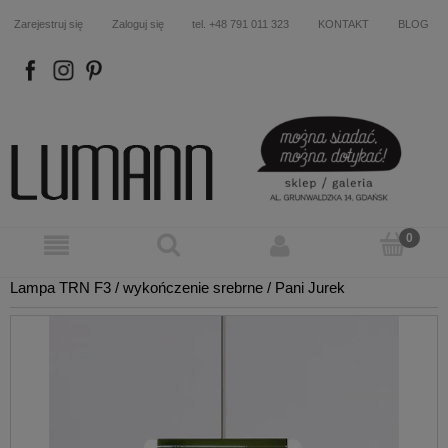
Zarejestruj się
Zaloguj się
tel. +48 791 011 323
KONTAKT
BLOG
FB
IN
P
Lampa TRN F3 / wykończenie srebrne / Pani Jurek