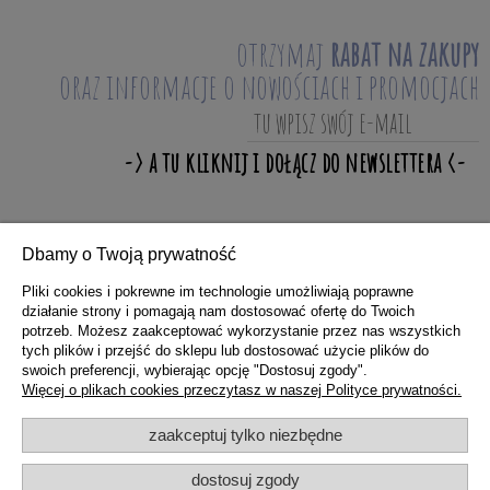
otrzymaj
rabat na zakupy
oraz informacje o nowościach i promocjach
Dbamy o Twoją prywatność
ZAKUPY
Pliki cookies i pokrewne im technologie umożliwiają poprawne
działanie strony i pomagają nam dostosować ofertę do Twoich
potrzeb. Możesz zaakceptować wykorzystanie przez nas wszystkich
POMOC
tych plików i przejść do sklepu lub dostosować użycie plików do
swoich preferencji, wybierając opcję "Dostosuj zgody".
Więcej o plikach cookies przeczytasz w naszej Polityce prywatności.
MOJE KONTO
zaakceptuj tylko niezbędne
dostosuj zgody
INFORMACJE