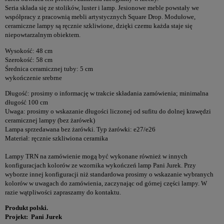
Seria składa się ze stolików, luster i lamp. Jesionowe meble powstały we
współpracy z pracownią mebli artystycznych Square Drop. Modułowe,
ceramiczne lampy są ręcznie szkliwione, dzięki czemu każda staje się
niepowtarzalnym obiektem.
Wysokość: 48 cm
Szerokość: 58 cm
Średnica ceramicznej tuby: 5 cm
wykończenie srebrne
Długość: prosimy o informację w trakcie składania zamówienia; minimalna
długość 100 cm
Uwaga: prosimy o wskazanie długości liczonej od sufitu do dolnej krawędzi
ceramicznej lampy (bez żarówek)
Lampa sprzedawana bez żarówki. Typ żarówki: e27/e26
Materiał: ręcznie szkliwiona ceramika
Lampy TRN na zamówienie mogą być wykonane również w innych
konfiguracjach kolorów ze wzornika wykończeń lamp Pani Jurek. Przy
wyborze innej konfiguracji niż standardowa prosimy o wskazanie wybranych
kolorów w uwagach do zamówienia, zaczynając od górnej części lampy. W
razie wątpliwości zapraszamy do kontaktu.
Produkt polski.
Projekt: Pani Jurek