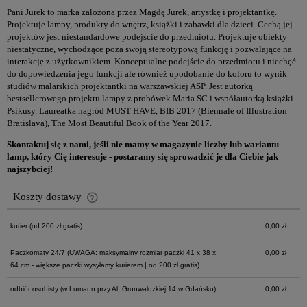
Pani Jurek to marka założona przez Magdę Jurek, artystkę i projektantkę.
Projektuje lampy, produkty do wnętrz, książki i zabawki dla dzieci. Cechą jej
projektów jest niestandardowe podejście do przedmiotu. Projektuje obiekty
niestatyczne, wychodzące poza swoją stereotypową funkcję i pozwalające na
interakcję z użytkownikiem. Konceptualne podejście do przedmiotu i niechęć
do dopowiedzenia jego funkcji ale również upodobanie do koloru to wynik
studiów malarskich projektantki na warszawskiej ASP. Jest autorką
bestsellerowego projektu lampy z probówek Maria SC i współautorką książki
Psikusy. Laureatka nagród MUST HAVE, BIB 2017 (Biennale of Illustration
Bratislava), The Most Beautiful Book of the Year 2017.
Skontaktuj się z nami, jeśli nie mamy w magazynie liczby lub wariantu
lamp, który Cię interesuje - postaramy się sprowadzić je dla Ciebie jak
najszybciej!
Koszty dostawy
Cena nie zawiera ewentualnych kosztów płatności
kurier
(od 200 zł gratis)
0,00 zł
Paczkomaty 24/7
(UWAGA: maksymalny rozmiar paczki 41 x 38 x
0,00 zł
64 cm - większe paczki wysyłamy kurierem | od 200 zł gratis)
odbiór osobisty
(w Lumann przy Al. Grunwaldzkiej 14 w Gdańsku)
0,00 zł