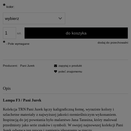
*
kolor:
do koszyka
szt.
*
dodaj do przechowalni
- Pole wymagane
Producent:
Pani Jurek
zapytaj o produkt
poleć znajomemu
Opis
Lampa F3 / Pani Jurek
Kolekcja TRN Pani Jurek łączy kaligraficzną formę, wyraziste kolory i
szlachetne materiały z najwyższej jakości rzemieślniczym wykonaniem.
Inspiracją do jej powstania było malarstwo Jana Tarasina, który malował
przedmioty jako serie znaków i symboli. W swojej najnowszej kolekcji Pani
Jurek odwraca ten proces i zamienia ideogramy w rzeczy.