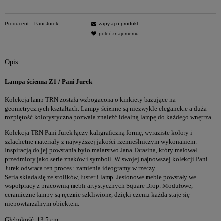
Producent:
Pani Jurek
zapytaj o produkt
poleć znajomemu
Opis
Lampa ścienna Z1 / Pani Jurek
Kolekcja lamp TRN została wzbogacona o kinkiety bazujące na
geometrycznych kształtach. Lampy ścienne są niezwykle eleganckie a duża
rozpiętość kolorystyczna pozwala znaleźć idealną lampę do każdego wnętrza.
Kolekcja TRN Pani Jurek łączy kaligraficzną formę, wyraziste kolory i
szlachetne materiały z najwyższej jakości rzemieślniczym wykonaniem.
Inspiracją do jej powstania było malarstwo Jana Tarasina, który malował
przedmioty jako serie znaków i symboli. W swojej najnowszej kolekcji Pani
Jurek odwraca ten proces i zamienia ideogramy w rzeczy.
Seria składa się ze stolików, luster i lamp. Jesionowe meble powstały we
współpracy z pracownią mebli artystycznych Square Drop. Modułowe,
ceramiczne lampy są ręcznie szkliwione, dzięki czemu każda staje się
niepowtarzalnym obiektem.
Głębokość: 13,5 cm