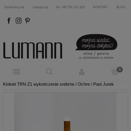
Zarejestruj się
Zaloguj się
tel. +48 791 011 323
KONTAKT
BLOG
FB
IN
P
Kinkiet TRN Z1 wykończenie srebrne / Ochre / Pani Jurek