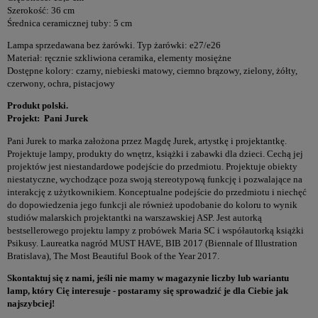
Szerokość: 36 cm
Średnica ceramicznej tuby: 5 cm
Lampa sprzedawana bez żarówki. Typ żarówki: e27/e26
Materiał: ręcznie szkliwiona ceramika, elementy mosiężne
Dostępne kolory: czarny, niebieski matowy, ciemno brązowy, zielony, żółty,
czerwony, ochra, pistacjowy
Produkt polski.
Projekt: Pani Jurek
Pani Jurek to marka założona przez Magdę Jurek, artystkę i projektantkę.
Projektuje lampy, produkty do wnętrz, książki i zabawki dla dzieci. Cechą jej
projektów jest niestandardowe podejście do przedmiotu. Projektuje obiekty
niestatyczne, wychodzące poza swoją stereotypową funkcję i pozwalające na
interakcję z użytkownikiem. Konceptualne podejście do przedmiotu i niechęć
do dopowiedzenia jego funkcji ale również upodobanie do koloru to wynik
studiów malarskich projektantki na warszawskiej ASP. Jest autorką
bestsellerowego projektu lampy z probówek Maria SC i współautorką książki
Psikusy. Laureatka nagród MUST HAVE, BIB 2017 (Biennale of Illustration
Bratislava), The Most Beautiful Book of the Year 2017.
Skontaktuj się z nami, jeśli nie mamy w magazynie liczby lub wariantu
lamp, który Cię interesuje - postaramy się sprowadzić je dla Ciebie jak
najszybciej!