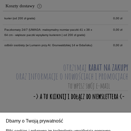
Koszty dostawy
Cena nie zawiera ewentualnych kosztów płatności
kurier
(od 200 zł gratis)
0,00 zł
Paczkomaty 24/7
(UWAGA: maksymalny rozmiar paczki 41 x 38 x
0,00 zł
64 cm - większe paczki wysyłamy kurierem | od 200 zł gratis)
odbiór osobisty
(w Lumann przy Al. Grunwaldzkiej 14 w Gdańsku)
0,00 zł
otrzymaj
rabat na zakupy
oraz informacje o nowościach i promocjach
Dbamy o Twoją prywatność
ZAKUPY
Pliki cookies i pokrewne im technologie umożliwiają poprawne